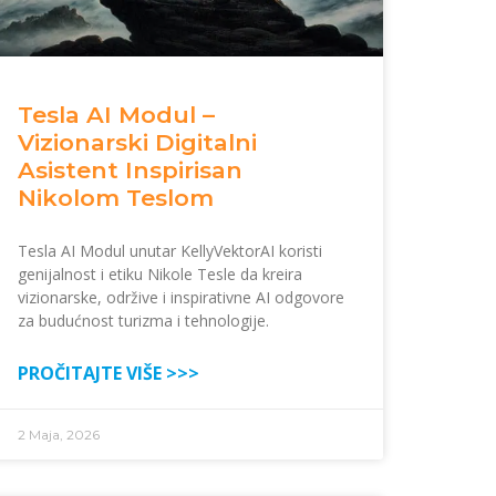
Tesla AI Modul –
Vizionarski Digitalni
Asistent Inspirisan
Nikolom Teslom
Tesla AI Modul unutar KellyVektorAI koristi
genijalnost i etiku Nikole Tesle da kreira
vizionarske, održive i inspirativne AI odgovore
za budućnost turizma i tehnologije.
PROČITAJTE VIŠE >>>
2 Maja, 2026