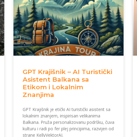
GPT Krajišnik – AI Turistički
Asistent Balkana sa
Etikom i Lokalnim
Znanjima
GPT Krajišnik je etički AI turistički asistent sa
lokalnim znanjem, inspirisan velikanima
Balkana. Pruža personalizovanu podršku, čuva
kulturu i radi po fer plej principima, razvijen od
strane KellyVektorAI.