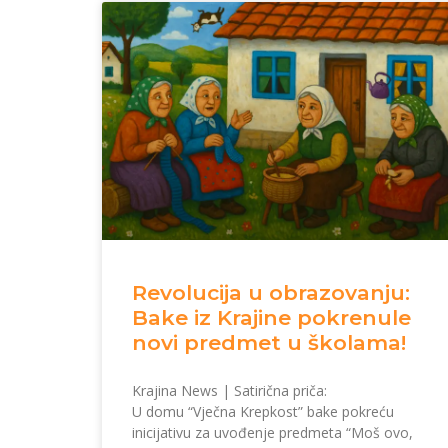
Revolucija u obrazovanju:
Bake iz Krajine pokrenule
novi predmet u školama!
Krajina News | Satirična priča:
U domu “Vječna Krepkost” bake pokreću
inicijativu za uvođenje predmeta “Moš ovo,