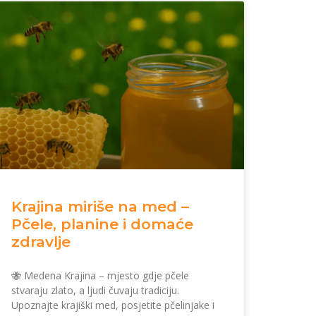
Krajina miriše na med –
Pčele, planine i domaće
zdravlje
🐝 Medena Krajina – mjesto gdje pčele
stvaraju zlato, a ljudi čuvaju tradiciju.
Upoznajte krajiški med, posjetite pčelinjake i