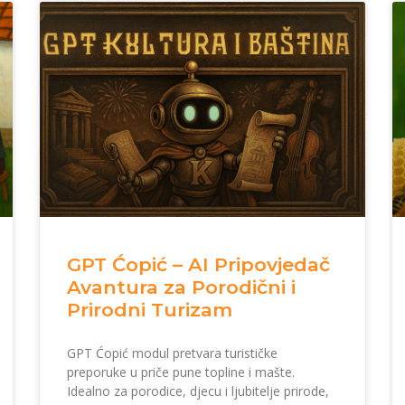
GPT Ćopić – AI Pripovjedač
Avantura za Porodični i
Prirodni Turizam
GPT Ćopić modul pretvara turističke
preporuke u priče pune topline i mašte.
Idealno za porodice, djecu i ljubitelje prirode,