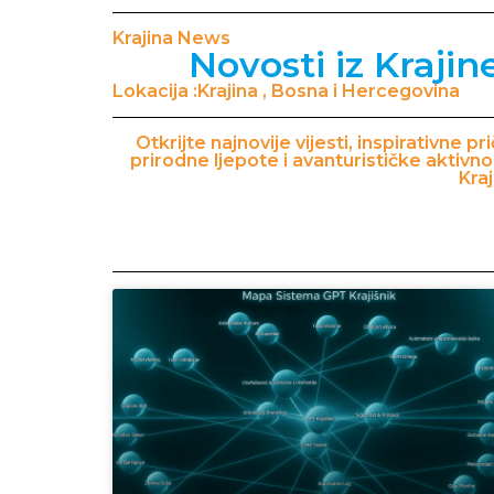
Krajina News
Novosti iz Krajin
Lokacija :Krajina , Bosna i Hercegovina
Otkrijte najnovije vijesti, inspirativne 
prirodne ljepote i avanturističke aktivn
Kraj