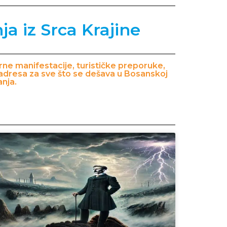
ja iz Srca Krajine
turne manifestacije, turističke preporuke,
a adresa za sve što se dešava u Bosanskoj
anja.