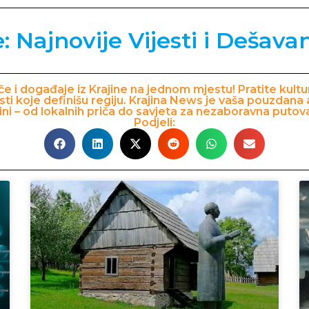
e: Najnovije Vijesti i Dešavan
priče i događaje iz Krajine na jednom mjestu! Pratite kul
osti koje definišu regiju. Krajina News je vaša pouzdan
ini – od lokalnih priča do savjeta za nezaboravna putov
Podjeli: