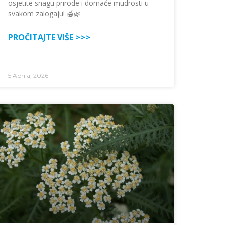
osjetite snagu prirode i domaće mudrosti u
svakom zalogaju! 🍯🌿
PROČITAJTE VIŠE >>>
5 Aprila, 2026