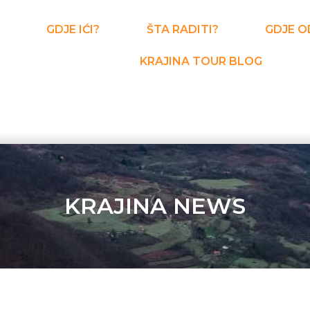
GDJE IĆI?
ŠTA RADITI?
GDJE O
KRAJINA TOUR BLOG
KRAJINA NEWS