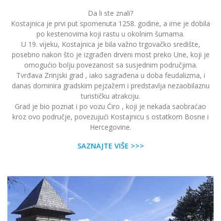
Da li ste znali?
Kostajnica je prvi put spomenuta 1258. godine, a ime je dobila
po kestenovima koji rastu u okolnim šumama.
U 19. vijeku, Kostajnica je bila važno trgovačko središte,
posebno nakon što je izgrađen drveni most preko Une, koji je
omogućio bolju povezanost sa susjednim područjima.
Tvrđava Zrinjski grad , iako sagrađena u doba feudalizma, i
danas dominira gradskim pejzažem i predstavlja nezaobilaznu
turističku atrakciju.
Grad je bio poznat i po vozu Ćiro , koji je nekada saobraćao
kroz ovo područje, povezujući Kostajnicu s ostatkom Bosne i
Hercegovine.
SAZNAJTE VIŠE >>>