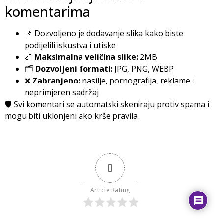
komentarima
📌 Dozvoljeno je dodavanje slika kako biste
podijelili iskustva i utiske
📏
Maksimalna veličina slike:
2MB
🗂️
Dozvoljeni formati:
JPG, PNG, WEBP
❌
Zabranjeno:
nasilje, pornografija, reklame i
neprimjeren sadržaj
🛡️ Svi komentari se automatski skeniraju protiv spama i
mogu biti uklonjeni ako krše pravila.
0
Article Rating