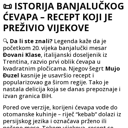
📜 ISTORIJA BANJALUČKOG
ĆEVAPA – RECEPT KOJI JE
PREŽIVIO VIJEKOVE
🔍
Da li ste znali?
Legenda kaže da je
početkom 20. vijeka banjalučki mesar
Đovani Klase
, italijanski doseljenik iz
Trentina, razvio prvi oblik ćevapa u
kvadratnim pločicama. Njegov šegrt
Mujo
Đuzel
kasnije je usavršio recept i
popularizovao ga širom regije. Tako je
nastala delicija koja se danas prepoznaje i
izvan granica BiH.
Pored ove verzije, korijeni ćevapa vode do
otomanske kuhinje – riječ “kebab” dolazi iz
persijskog jezika i označava prženo ili
pečeno meso. Tokom vijekova, recept se