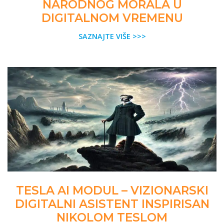
NARODNOG MORALA U
DIGITALNOM VREMENU
SAZNAJTE VIŠE >>>
TESLA AI MODUL – VIZIONARSKI
DIGITALNI ASISTENT INSPIRISAN
NIKOLOM TESLOM