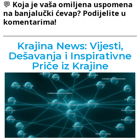
💬
Koja je vaša omiljena uspomena
na banjalučki ćevap? Podijelite u
komentarima!
Krajina News: Vijesti,
Dešavanja i Inspirativne
Priče iz Krajine