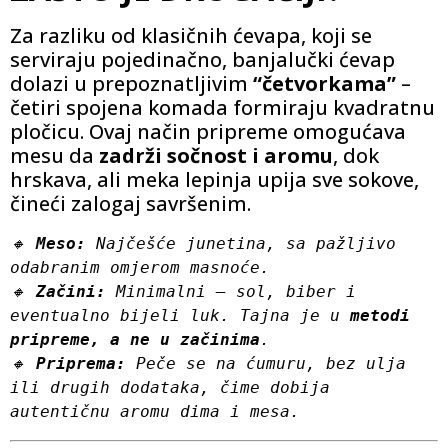
Za razliku od klasičnih ćevapa, koji se
serviraju pojedinačno, banjalučki ćevap
dolazi u prepoznatljivim
“četvorkama”
–
četiri spojena komada formiraju kvadratnu
pločicu. Ovaj način pripreme omogućava
mesu da
zadrži sočnost i aromu
, dok
hrskava, ali meka lepinja upija sve sokove,
čineći zalogaj savršenim.
🔸 
Meso:
 Najčešće junetina, sa pažljivo 
odabranim omjerom masnoće.
🔸 
Začini:
 Minimalni – sol, biber i 
eventualno bijeli luk. Tajna je u 
metodi 
pripreme, a ne u začinima
.
🔸 
Priprema:
 Peče se na ćumuru, bez ulja 
ili drugih dodataka, čime dobija 
autentičnu aromu dima i mesa.