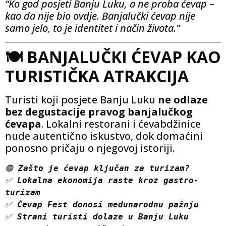
“Ko god posjeti Banju Luku, a ne proba ćevap –
kao da nije bio ovdje. Banjalučki ćevap nije
samo jelo, to je identitet i način života.”
🍽️ BANJALUČKI ĆEVAP KAO
TURISTIČKA ATRAKCIJA
Turisti koji posjete Banju Luku
ne odlaze
bez degustacije pravog banjalučkog
ćevapa
. Lokalni restorani i ćevabdžinice
nude autentično iskustvo, dok domaćini
ponosno pričaju o njegovoj istoriji.
🟢 
Zašto je ćevap ključan za turizam?
✅ 
Lokalna ekonomija raste kroz gastro-
turizam
✅ 
Ćevap Fest donosi međunarodnu pažnju
✅ 
Strani turisti dolaze u Banju Luku 