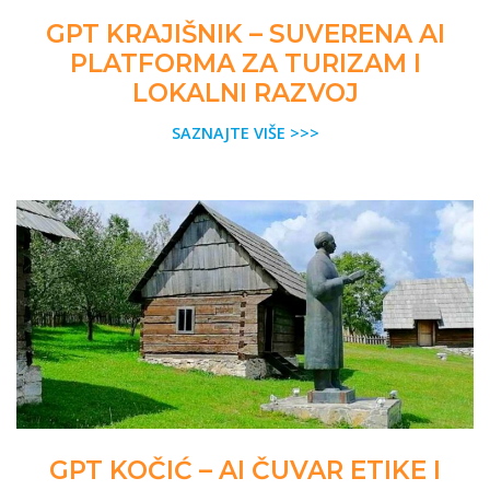
GPT KRAJIŠNIK – SUVERENA AI
PLATFORMA ZA TURIZAM I
LOKALNI RAZVOJ
SAZNAJTE VIŠE >>>
GPT KOČIĆ – AI ČUVAR ETIKE I