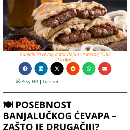
Banjalučki ćevap,autor Bojan Crnokrak,TORS
Podjeli:
🍽️ POSEBNOST
BANJALUČKOG ĆEVAPA –
ZAŠTO JE DRUGAČIJI?