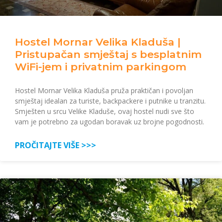
Hostel Mornar Velika Kladuša |
Pristupačan smještaj s besplatnim
WiFi-jem i privatnim parkingom
Hostel Mornar Velika Kladuša pruža praktičan i povoljan
smještaj idealan za turiste, backpackere i putnike u tranzitu.
Smješten u srcu Velike Kladuše, ovaj hostel nudi sve što
vam je potrebno za ugodan boravak uz brojne pogodnosti.
PROČITAJTE VIŠE >>>