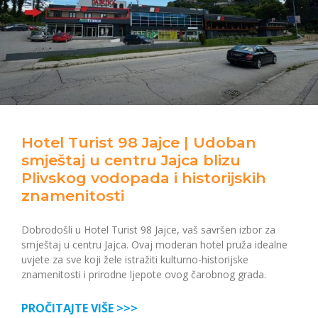
Hotel Turist 98 Jajce | Udoban
smještaj u centru Jajca blizu
Plivskog vodopada i historijskih
znamenitosti
Dobrodošli u Hotel Turist 98 Jajce, vaš savršen izbor za
smještaj u centru Jajca. Ovaj moderan hotel pruža idealne
uvjete za sve koji žele istražiti kulturno-historijske
znamenitosti i prirodne ljepote ovog čarobnog grada.
PROČITAJTE VIŠE >>>