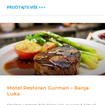
PROČITAJTE VIŠE >>>
Motel Restoran Gurman – Banja
Luka
Smješten u mirnom dijelu Banje Luke, na svega 8,4 km od