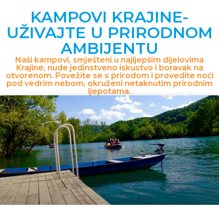
KAMPOVI KRAJINE-
UŽIVAJTE U PRIRODNOM
AMBIJENTU
Naši kampovi, smješteni u najljepšim dijelovima
Krajine, nude jedinstveno iskustvo i boravak na
otvorenom. Povežite se s prirodom i provedite noći
pod vedrim nebom, okruženi netaknutim prirodnim
ljepotama.