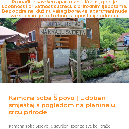
Pronađite savršen apartman u Krajini, gdje je
udobnost i privatnost susreću s prirodnim ljepotama.
Bez obzira na dužinu vašeg boravka, apartmani nude
sve što vam je potrebno za opuštanje odmora.
Kamena soba Šipovo | Udoban
smještaj s pogledom na planine u
srcu prirode
Kamena soba Šipovo je savršen izbor za sve koji traže