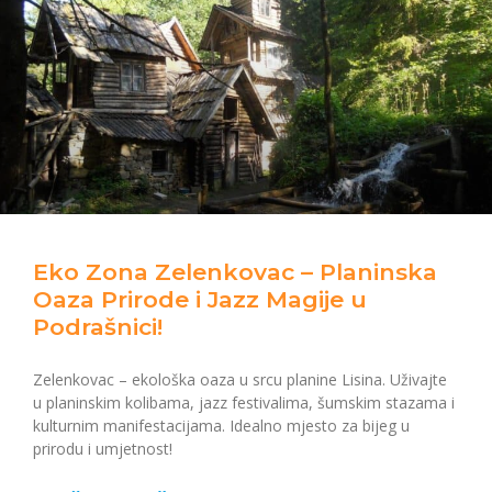
Eko Zona Zelenkovac – Planinska
Oaza Prirode i Jazz Magije u
Podrašnici!
Zelenkovac – ekološka oaza u srcu planine Lisina. Uživajte
u planinskim kolibama, jazz festivalima, šumskim stazama i
kulturnim manifestacijama. Idealno mjesto za bijeg u
prirodu i umjetnost!