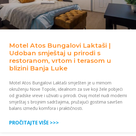
Motel Atos Bungalovi Laktaši |
Udoban smještaj u prirodi s
restoranom, vrtom i terasom u
blizini Banja Luke
Motel Atos Bungalovi Laktaši smješten je u mirnom
okruženju Nove Topole, idealnom za sve koji žele pobjeći
od gradske vreve i uživati u prirodi. Ovaj motel nudi moderni
smještaj s brojnim sadržajima, pružajući gostima savršen
balans između komfora i praktičnosti.
PROČITAJTE VIŠE >>>