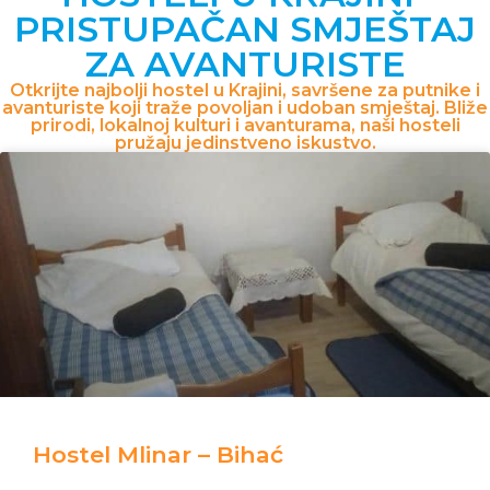
PRISTUPAČAN SMJEŠTAJ
ZA AVANTURISTE
Otkrijte najbolji hostel u Krajini, savršene za putnike i
avanturiste koji traže povoljan i udoban smještaj. Bliže
prirodi, lokalnoj kulturi i avanturama, naši hosteli
pružaju jedinstveno iskustvo.
Hostel Mlinar – Bihać