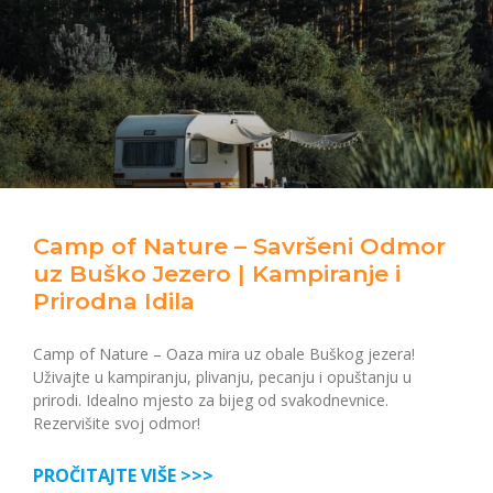
Camp of Nature – Savršeni Odmor
uz Buško Jezero | Kampiranje i
Prirodna Idila
Camp of Nature – Oaza mira uz obale Buškog jezera!
Uživajte u kampiranju, plivanju, pecanju i opuštanju u
prirodi. Idealno mjesto za bijeg od svakodnevnice.
Rezervišite svoj odmor!
PROČITAJTE VIŠE >>>