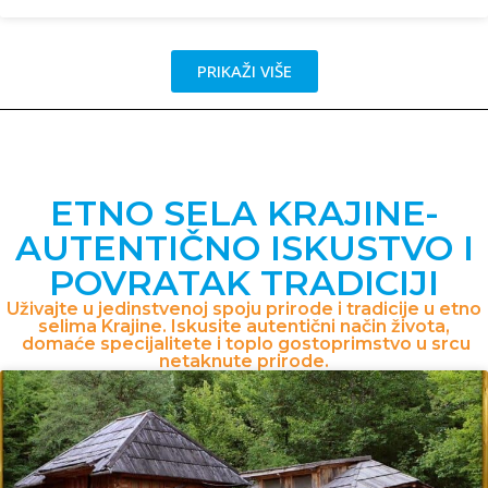
PRIKAŽI VIŠE
ETNO SELA KRAJINE-
AUTENTIČNO ISKUSTVO I
POVRATAK TRADICIJI
Uživajte u jedinstvenoj spoju prirode i tradicije u etno
selima Krajine. Iskusite autentični način života,
domaće specijalitete i toplo gostoprimstvo u srcu
netaknute prirode.