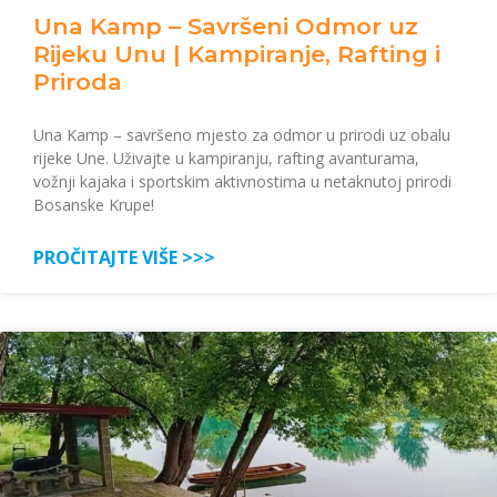
Una Kamp – Savršeni Odmor uz
Rijeku Unu | Kampiranje, Rafting i
Priroda
Una Kamp – savršeno mjesto za odmor u prirodi uz obalu
rijeke Une. Uživajte u kampiranju, rafting avanturama,
vožnji kajaka i sportskim aktivnostima u netaknutoj prirodi
Bosanske Krupe!
PROČITAJTE VIŠE >>>