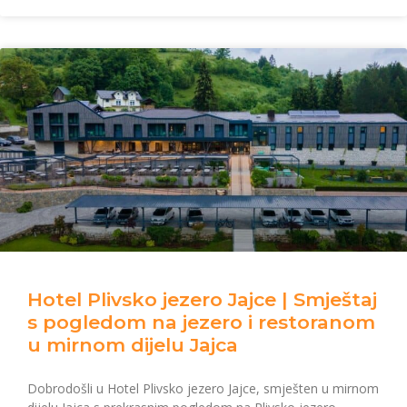
Hotel Plivsko jezero Jajce | Smještaj
s pogledom na jezero i restoranom
u mirnom dijelu Jajca
Dobrodošli u Hotel Plivsko jezero Jajce, smješten u mirnom