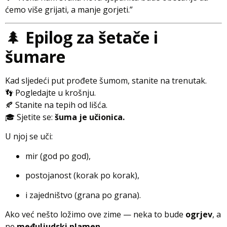
ćemo više grijati, a manje gorjeti.”
🌲
Epilog za šetače i
šumare
Kad sljedeći put prođete šumom, stanite na trenutak.
👣 Pogledajte u krošnju.
🍂 Stanite na tepih od lišća.
🎓 Sjetite se:
šuma je učionica.
U njoj se uči:
mir (god po god),
postojanost (korak po korak),
i zajedništvo (grana po grana).
Ako već nešto ložimo ove zime — neka to bude
ogrjev
, a
ne
međuljudski plamen
.