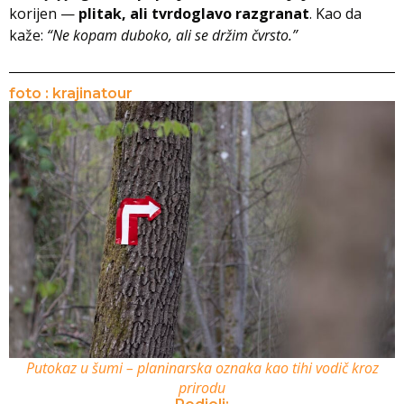
korijen —
plitak, ali tvrdoglavo razgranat
. Kao da
kaže:
“Ne kopam duboko, ali se držim čvrsto.”
foto : krajinatour
Putokaz u šumi – planinarska oznaka kao tihi vodič kroz
prirodu