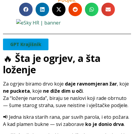
Podjeli:
GPT Krajišnik
🔥
Šta je ogrjev, a šta
loženje
Za ogrjev biramo drvo koje
daje ravnomjeran žar
, koje
ne pucketa
, koje
ne diže dim u oči
.
Za “loženje naroda”, biraju se naslovi koji rade obrnuto
— šume starog straha, suve neistine i vještačke podjele.
📢 Jedna iskra starih rana, par suvih parola, i eto požara.
A kad plamen bukne — svi zaborave
ko je donio drva
.