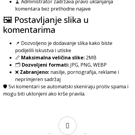
🧹 Administrator zadržava pravo uklanjanja
komentara bez prethodne najave
🖼️ Postavljanje slika u
komentarima
📌 Dozvoljeno je dodavanje slika kako biste
podijelili iskustva i utiske
📏
Maksimalna veličina slike:
2MB
🗂️
Dozvoljeni formati:
JPG, PNG, WEBP
❌
Zabranjeno:
nasilje, pornografija, reklame i
neprimjeren sadržaj
🛡️ Svi komentari se automatski skeniraju protiv spama i
mogu biti uklonjeni ako krše pravila.
0