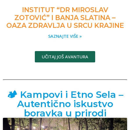
INSTITUT “DR MIROSLAV
ZOTOVIĆ” I BANJA SLATINA –
OAZA ZDRAVLJA U SRCU KRAJINE
SAZNAJTE VIŠE »
UČITAJ JOŠ AVANTURA
🏕️ Kampovi i Etno Sela –
Autentično iskustvo
boravka u prirodi