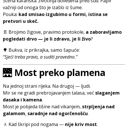
Scena kafanska: životinja dovedena pred sud. Papir
važniji od onoga što je izašlo iz šume.
Pouka:
kad smisao izgubimo u formi, istina se
pretvori u skeč.
📄 Brojimo žigove, pravimo protokole,
a zaboravljamo
pogledati drvo — je li zdravo, je li živo
?
🌳 Bukva, iz prikrajka, samo šapuće:
“Sjeći treba pravo, a suditi pravedno.”
🌉
Most preko plamena
Na jednoj strani rijeka. Na drugoj — ljudi.
Mir se ne gradi prebrojavanjem talasa, već
slaganjem
dasaka i kamena
.
Most je pobjeda tišine nad vikanjem,
strpljenja nad
galamom
,
saradnje nad ogorčenošću
.
🚶 Kad škripi pod nogama —
nije kriv most
.