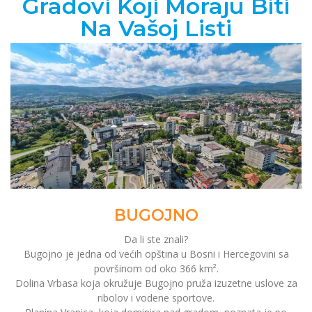
Gradovi Koji Moraju Biti
Na Vašoj Listi
BUGOJNO
Da li ste znali?
Bugojno je jedna od većih opština u Bosni i Hercegovini sa
površinom od oko 366 km².
Dolina Vrbasa koja okružuje Bugojno pruža izuzetne uslove za
ribolov i vodene sportove.