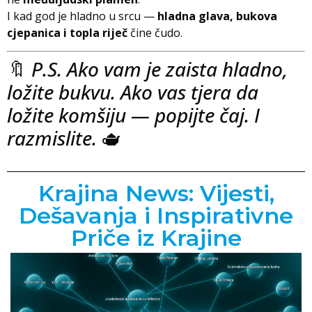
I kad god je hladno u srcu —
hladna glava, bukova
cjepanica i topla riječ
čine čudo.
🔖
P.S. Ako vam je zaista hladno,
ložite bukvu. Ako vas tjera da
ložite komšiju — popijte čaj. I
razmislite.
🫖
Krajina News: Vijesti,
Dešavanja i Inspirativne
Priče iz Krajine