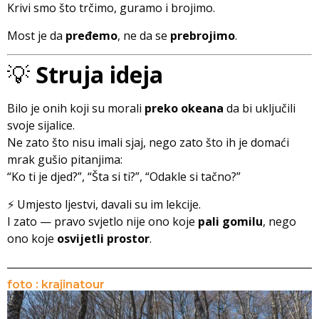
Krivi smo što trčimo, guramo i brojimo.
Most je da
pređemo
, ne da se
prebrojimo
.
💡
Struja ideja
Bilo je onih koji su morali
preko okeana
da bi uključili
svoje sijalice.
Ne zato što nisu imali sjaj, nego zato što ih je domaći
mrak gušio pitanjima:
“Ko ti je djed?”, “Šta si ti?”, “Odakle si tačno?”
⚡ Umjesto ljestvi, davali su im lekcije.
I zato — pravo svjetlo nije ono koje
pali gomilu
, nego
ono koje
osvijetli prostor
.
foto : krajinatour