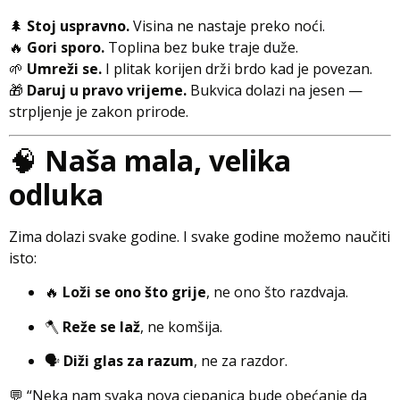
🌲
Stoj uspravno.
Visina ne nastaje preko noći.
🔥
Gori sporo.
Toplina bez buke traje duže.
🌱
Umreži se.
I plitak korijen drži brdo kad je povezan.
🎁
Daruj u pravo vrijeme.
Bukvica dolazi na jesen —
strpljenje je zakon prirode.
🧠
Naša mala, velika
odluka
Zima dolazi svake godine. I svake godine možemo naučiti
isto:
🔥
Loži se ono što grije
, ne ono što razdvaja.
🪓
Reže se laž
, ne komšija.
🗣️
Diži glas za razum
, ne za razdor.
💬 “Neka nam svaka nova cjepanica bude obećanje da