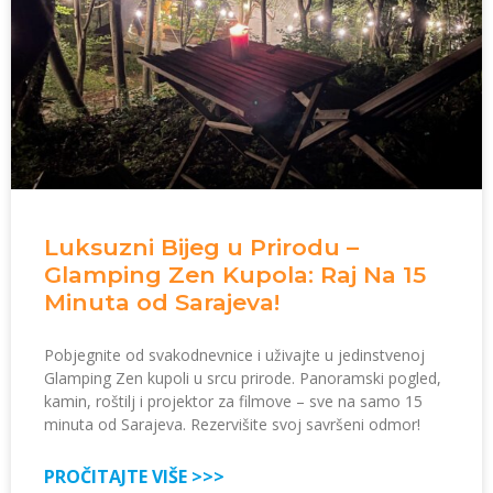
Luksuzni Bijeg u Prirodu –
Glamping Zen Kupola: Raj Na 15
Minuta od Sarajeva!
Pobjegnite od svakodnevnice i uživajte u jedinstvenoj
Glamping Zen kupoli u srcu prirode. Panoramski pogled,
kamin, roštilj i projektor za filmove – sve na samo 15
minuta od Sarajeva. Rezervišite svoj savršeni odmor!
PROČITAJTE VIŠE >>>