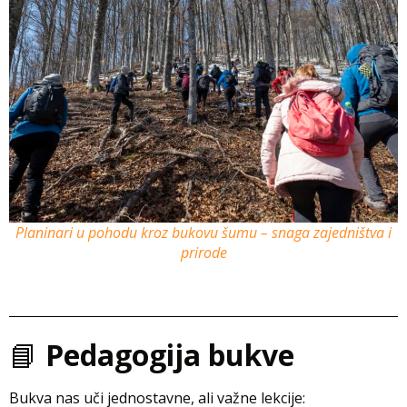
Planinari u pohodu kroz bukovu šumu – snaga zajedništva i
prirode
📘
Pedagogija bukve
Bukva nas uči jednostavne, ali važne lekcije: