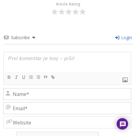
Article Rating
Subscribe
Login
N
Em
W