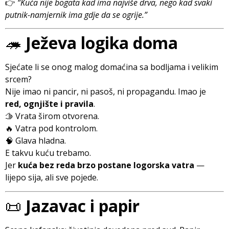
👉
“Kuća nije bogata kad ima najviše drva, nego kad svaki
putnik-namjernik ima gdje da se ogrije.”
🦔
Ježeva logika doma
Sjećate li se onog malog domaćina sa bodljama i velikim
srcem?
Nije imao ni pancir, ni pasoš, ni propagandu. Imao je
red, ognjište i pravila
.
🫱 Vrata širom otvorena.
🔥 Vatra pod kontrolom.
🧠 Glava hladna.
E takvu kuću trebamo.
Jer
kuća bez reda brzo postane logorska vatra
—
lijepo sija, ali sve pojede.
📜
Jazavac i papir