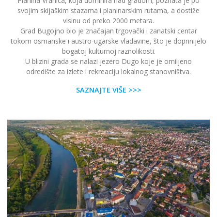
Planina Vranica, koja dominira nad gradom, poznata je po
svojim skijaškim stazama i planinarskim rutama, a dostiže
visinu od preko 2000 metara.
Grad Bugojno bio je značajan trgovački i zanatski centar
tokom osmanske i austro-ugarske vladavine, što je doprinijelo
bogatoj kulturnoj raznolikosti.
U blizini grada se nalazi jezero Dugo koje je omiljeno
odredište za izlete i rekreaciju lokalnog stanovništva.
SAZNAJTE VIŠE >>>