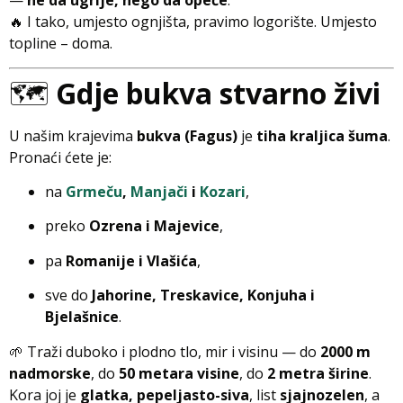
—
ne da ugrije, nego da opeče
.
🔥 I tako, umjesto ognjišta, pravimo logorište. Umjesto
topline – doma.
🗺️
Gdje bukva stvarno živi
U našim krajevima
bukva (Fagus)
je
tiha kraljica šuma
.
Pronaći ćete je:
na
Grmeču
,
Manjači
i
Kozari
,
preko
Ozrena i Majevice
,
pa
Romanije i Vlašića
,
sve do
Jahorine, Treskavice, Konjuha i
Bjelašnice
.
🌱 Traži duboko i plodno tlo, mir i visinu — do
2000 m
nadmorske
, do
50 metara visine
, do
2 metra širine
.
Kora joj je
glatka, pepeljasto-siva
, list
sjajnozelen
, a