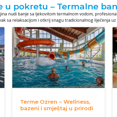
e u pokretu – Termalne ban
ajina nudi banje sa ljekovitom termalnom vodom, profesional
ak sa relaksacijom i otkrij snagu tradicionalnog liječenja u
Terme Ozren – Wellness,
bazeni i smještaj u prirodi