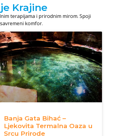
je Krajine
nim terapijama i prirodnim mirom. Spoji
z savremeni komfor.
Banja Gata Bihać –
Ljekovita Termalna Oaza u
Srcu Prirode