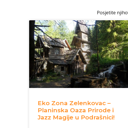
Posjetite njiho
Eko Zona Zelenkovac –
Planinska Oaza Prirode i
Jazz Magije u Podrašnici!