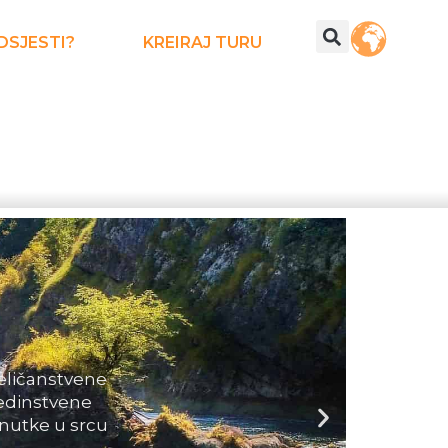
DSJESTI?
KREIRAJ TURU
i rafting na
e pejzaže,