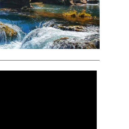
te u brojnim
unite svoje