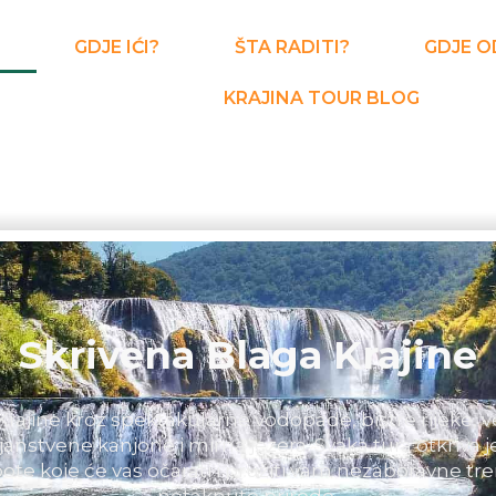
GDJE IĆI?
ŠTA RADITI?
GDJE O
KRAJINA TOUR BLOG
Avanture Krajine Čekaju
raj za ljubitelje aktivnog turizma! Doživite adrenalinsk
 rijeka, uživajte u biciklističkim turama kroz slikovit