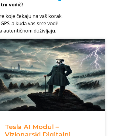
tni vodič!
ure koje čekaju na vaš korak.
 GPS-a kuda vas srce vodi!
a autentičnom doživljaju.
Tesla AI Modul –
Vizionarski Digitalni