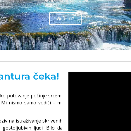
planine putem uzbudljivih planinarskih staza i uživaj
ivnostima. Pronađite svoju savršenu avanturu i nap
putovanje dinamikom i uzbuđenjem.
Šta raditi?
vantura čeka!
ako putovanje počinje srcem,
i. Mi nismo samo vodiči – mi
oziv na istraživanje skrivenih
gostoljubivih ljudi. Bilo da