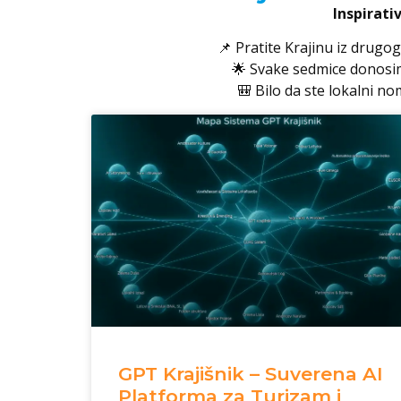
Inspirati
📌 Pratite Krajinu iz drugog
🌟 Svake sedmice donosi
🎒 Bilo da ste lokalni no
GPT Krajišnik – Suverena AI
Platforma za Turizam i