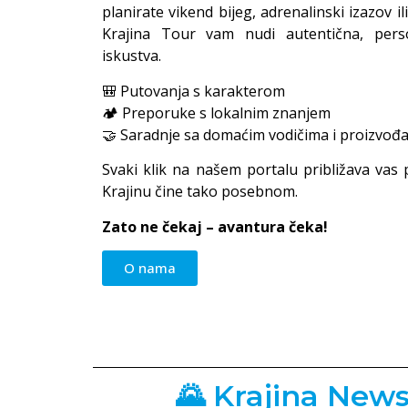
planirate vikend bijeg, adrenalinski izazov il
Krajina Tour vam nudi autentična, pers
iskustva.
🎒 Putovanja s karakterom
🏕️ Preporuke s lokalnim znanjem
🤝 Saradnje sa domaćim vodičima i proizvođ
Svaki klik na našem portalu približava vas pri
Krajinu čine tako posebnom.
Zato ne čekaj – avantura čeka!
O nama
🌄 Krajina News 