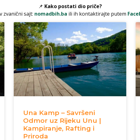
📌
Kako postati dio priče?
v zvanični sajt:
nomadbih.ba
ili ih kontaktirajte putem
Face
Una Kamp – Savršeni
Odmor uz Rijeku Unu |
Kampiranje, Rafting i
Priroda