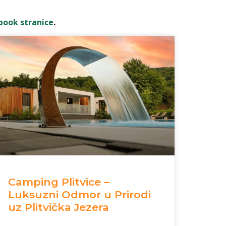
book stranice
.
Camping Plitvice –
Luksuzni Odmor u Prirodi
uz Plitvička Jezera