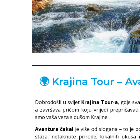
istražujte 
drugim akt
🌍 Krajina Tour – A
Dobrodošli u svijet
Krajina Tour-a
, gdje sv
a završava pričom koju vrijedi prepričavat
smo vaša veza s dušom Krajine.
Avantura čeka!
je više od slogana – to je p
staza, netaknute prirode, lokalnih ukusa i 