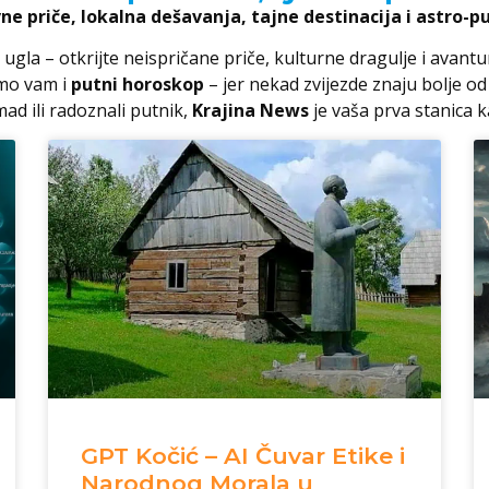
vne priče, lokalna dešavanja, tajne destinacija i astro-pu
 ugla – otkrijte neispričane priče, kulturne dragulje i avant
mo vam i
putni horoskop
– jer nekad zvijezde znaju bolje od
mad ili radoznali putnik,
Krajina News
je vaša prva stanica k
GPT Kočić – AI Čuvar Etike i
Narodnog Morala u