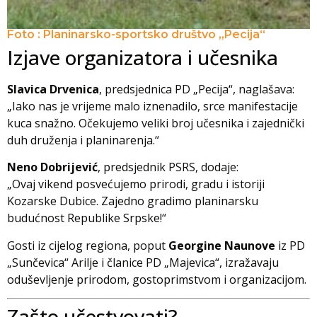
Foto : Planinarsko-sportsko društvo „Pecija“
Izjave organizatora i učesnika
Slavica Drvenica
, predsjednica PD „Pecija“, naglašava:
„Iako nas je vrijeme malo iznenadilo, srce manifestacije
kuca snažno. Očekujemo veliki broj učesnika i zajednički
duh druženja i planinarenja.“
Neno Dobrijević
, predsjednik PSRS, dodaje:
„Ovaj vikend posvećujemo prirodi, gradu i istoriji
Kozarske Dubice. Zajedno gradimo planinarsku
budućnost Republike Srpske!“
Gosti iz cijelog regiona, poput
Georgine Naunove
iz PD
„Sunčevica“ Arilje i članice PD „Majevica“, izražavaju
oduševljenje prirodom, gostoprimstvom i organizacijom.
Zašto učestvovati?