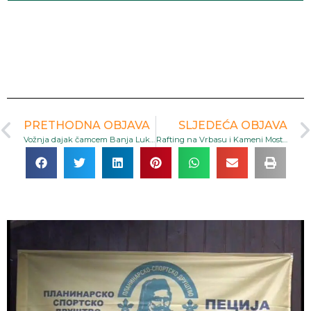
PRETHODNA OBJAVA
SLJEDEĆA OBJAVA
Vožnja dajak čamcem Banja Luka – Tradicionalna tura rijekom Vrbas
Rafting na Vrbasu i Kameni Most – Cjelodnevna Avantura kroz Krajinu sa Tradicionalnim Roštiljem