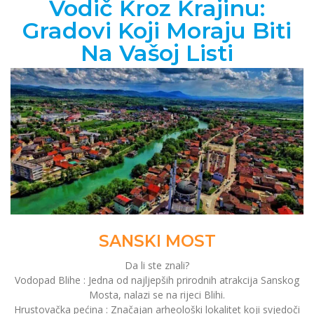
Vodič Kroz Krajinu:
Gradovi Koji Moraju Biti
Na Vašoj Listi
SANSKI MOST
Da li ste znali?
Vodopad Blihe : Jedna od najljepših prirodnih atrakcija Sanskog
Mosta, nalazi se na rijeci Blihi.
Hrustovačka pećina : Značajan arheološki lokalitet koji svjedoči