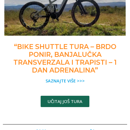
“BIKE SHUTTLE TURA – BRDO
PONIR, BANJALUČKA
TRANSVERZALA I TRAPISTI – 1
DAN ADRENALINA”
SAZNAJTE VIŠE >>>
UČITAJ JOŠ TURA