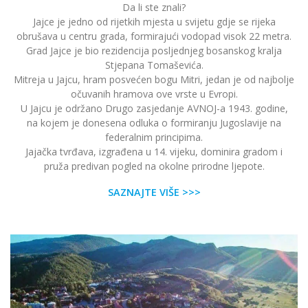
Da li ste znali?
Jajce je jedno od rijetkih mjesta u svijetu gdje se rijeka
obrušava u centru grada, formirajući vodopad visok 22 metra.
Grad Jajce je bio rezidencija posljednjeg bosanskog kralja
Stjepana Tomaševića.
Mitreja u Jajcu, hram posvećen bogu Mitri, jedan je od najbolje
očuvanih hramova ove vrste u Evropi.
U Jajcu je održano Drugo zasjedanje AVNOJ-a 1943. godine,
na kojem je donesena odluka o formiranju Jugoslavije na
federalnim principima.
Jajačka tvrđava, izgrađena u 14. vijeku, dominira gradom i
pruža predivan pogled na okolne prirodne ljepote.
SAZNAJTE VIŠE >>>