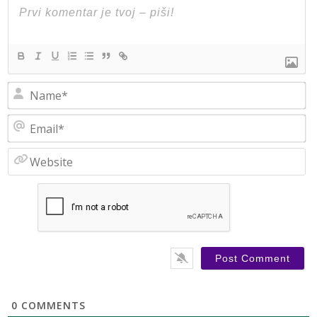
N
Em
W
0
COMMENTS