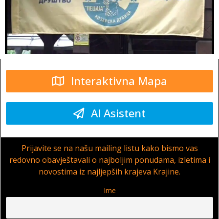
Interaktivna Mapa
AI Asistent
Prijavite se na našu mailing listu kako bismo vas
redovno obavještavali o najboljim ponudama, izletima i
novostima iz najljepših krajeva Krajine.
Ime