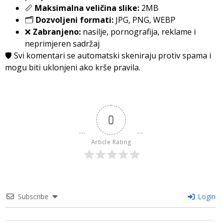
📏
Maksimalna veličina slike:
2MB
🗂️
Dozvoljeni formati:
JPG, PNG, WEBP
❌
Zabranjeno:
nasilje, pornografija, reklame i
neprimjeren sadržaj
🛡️ Svi komentari se automatski skeniraju protiv spama i
mogu biti uklonjeni ako krše pravila.
0
Article Rating
Subscribe
Login