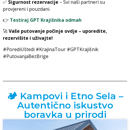
✅
Sigurnost rezervacije
– Svi naši partneri su
provjereni i pouzdani.
👉
Testiraj GPT Krajišnika odmah
🚀
Vaše putovanje počinje ovdje – uporedite,
rezervišite i uživajte!
#PorediUštedi #KrajinaTour #GPTKrajišnik
#PutovanjaBezBrige
🏕️ Kampovi i Etno Sela –
Autentično iskustvo
boravka u prirodi