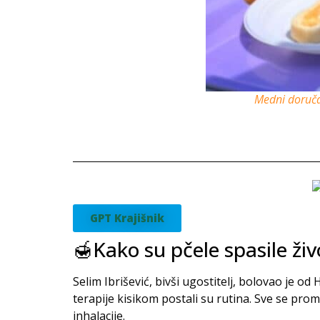
Medni doruča
GPT Krajišnik
🍯Kako su pčele spasile ži
Selim Ibrišević, bivši ugostitelj, bolovao je o
terapije kisikom postali su rutina. Sve se promi
inhalacije.