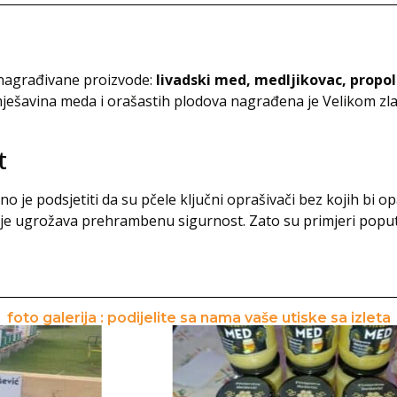
i nagrađivane proizvode:
livadski med, medljikovac, propo
mješavina meda i orašastih plodova nagrađena je Velikom 
t
žno je podsjetiti da su pčele ključni oprašivači bez kojih bi 
ije ugrožava prehrambenu sigurnost. Zato su primjeri popu
foto galerija : podijelite sa nama vaše utiske sa izleta