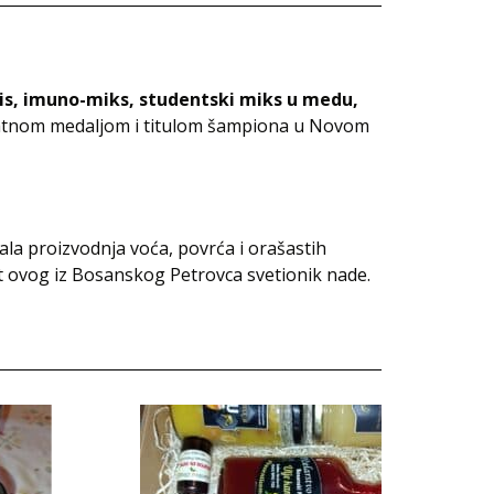
lis, imuno-miks, studentski miks u medu,
zlatnom medaljom i titulom šampiona u Novom
opala proizvodnja voća, povrća i orašastih
t ovog iz Bosanskog Petrovca svetionik nade.