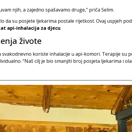
čuvam njih, a zajedno spašavamo druge,” priča Selim.
o da su posjete ljekarima postale rijetkost. Ovaj uspjeh pod
at api-inhalacija za djecu
.
jenja živote
a svakodnevno koriste inhalacije u api-komori. Terapije su 
vidualno. “Naš cilj je bio smanjiti broj posjeta ljekarima i ol