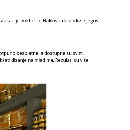
stakao je doktoricu Halilović da podrži njegov
potpuno besplatne, a dostupne su svim
akšati disanje najmlađima. Rezulati su više