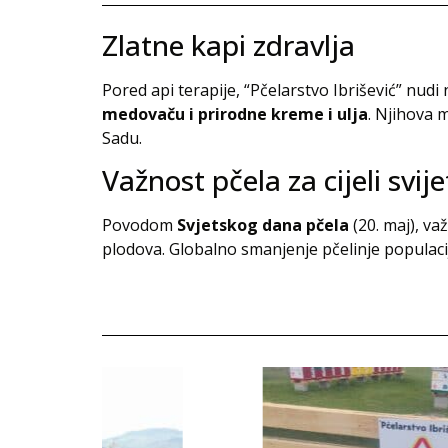
Zlatne kapi zdravlja
Pored api terapije, “Pčelarstvo Ibrišević” nud
medovaču i prirodne kreme i ulja
. Njihova 
Sadu.
Važnost pčela za cijeli svije
Povodom
Svjetskog dana pčela
(20. maj), va
plodova. Globalno smanjenje pčelinje populac