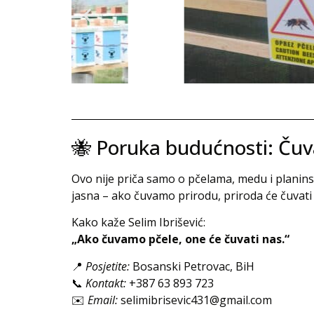
🐝 Poruka budućnosti: Čuva
Ovo nije priča samo o pčelama, medu i planinsko
jasna – ako čuvamo prirodu, priroda će čuvati
Kako kaže Selim Ibrišević:
„Ako čuvamo pčele, one će čuvati nas.“
📍
Posjetite:
Bosanski Petrovac, BiH
📞
Kontakt:
+387 63 893 723
✉️
Email:
selimibrisevic431@gmail.com