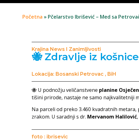
Početna
»
Pčelarstvo Ibrišević – Med sa Petrovačko
Krajina News I Zanimljivosti
🐝 Zdravlje iz košnice
Lokacija: Bosanski Petrovac , BiH
🐝 U podnožju veličanstvene
planine Osječen
tišini prirode, nastaje ne samo najkvalitetniji m
Na parceli od preko 3.460 kvadratnih metara, p
zrakom. U saradnji s dr.
Mervanom Halilović
foto : ibrisevic