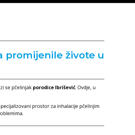
ja promijenile živote u
azi se pčelinjak
porodice Ibrišević
. Ovdje, u
 specijalizovani prostor za inhalacije pčelinjim
problemima.