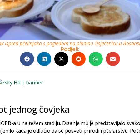
k ispred pčelinjaka s pogledom na planinu Osječenicu u Bosan
Podjeli:
vot jednog čovjeka
d HOPB-a u najtežem stadiju. Disanje mu je predstavljalo svako
jenilo kada je odlučio da se posveti prirodi i pčelarstvu. Počeo