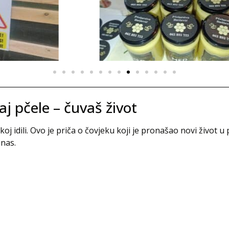
j pčele – čuvaš život
j idili. Ovo je priča o čovjeku koji je pronašao novi život u 
 nas.