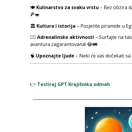
🍽️
Kulinarstvo za svaku vrstu
– Bez obzira da
🍕🍣
🏛️
Kultura i istorija
– Posjetite piramide u Egi
🏄‍♂️
Adrenalinske aktivnosti
– Surfajte na ta
avantura zagarantovana! 😂🚌
🧠
Upoznajte ljude
– Neki će vas dočekati sa o
👉
Testiraj GPT Krajišnika odmah