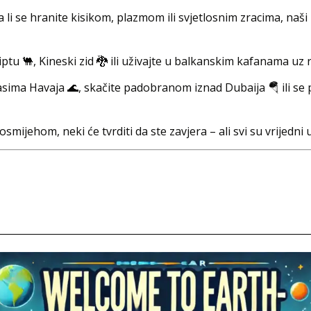
 li se hranite kisikom, plazmom ili svjetlosnim zracima, naši k
ptu 🐫, Kineski zid 🐉 ili uživajte u balkanskim kafanama uz r
lasima Havaja 🌊, skačite padobranom iznad Dubaija 🪂 ili 
smijehom, neki će tvrditi da ste zavjera – ali svi su vrijedni