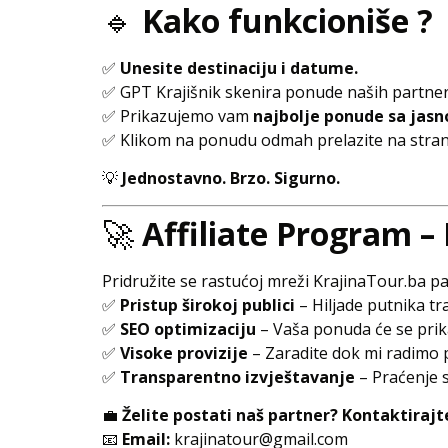
🔹
Kako funkcioniše ?
✅
Unesite destinaciju i datume.
✅ GPT Krajišnik skenira ponude naših partne
✅ Prikazujemo vam
najbolje ponude sa jasn
✅ Klikom na ponudu odmah prelazite na strani
💡
Jednostavno. Brzo. Sigurno.
🚀
Affiliate Program –
Pridružite se rastućoj mreži KrajinaTour.ba pa
✅
Pristup širokoj publici
– Hiljade putnika tr
✅
SEO optimizaciju
– Vaša ponuda će se prika
✅
Visoke provizije
– Zaradite dok mi radimo 
✅
Transparentno izvještavanje
– Praćenje s
💼
Želite postati naš partner? Kontaktirajt
📧
Email:
krajinatour@gmail.com