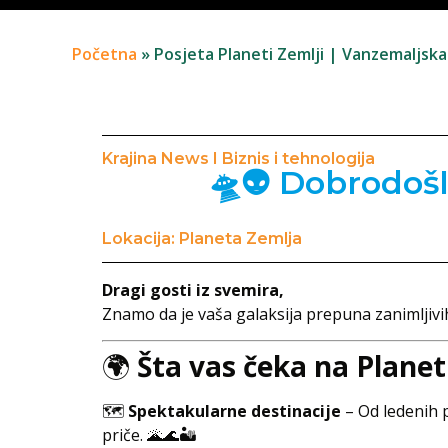
Početna
»
Posjeta Planeti Zemlji | Vanzemaljsk
Krajina News I Biznis i tehnologija
🛸👽 Dobrodošl
Lokacija: Planeta Zemlja
Dragi gosti iz svemira,
Znamo da je vaša galaksija prepuna zanimljivih
🌍
Šta vas čeka na Planet
🗺️
Spektakularne destinacije
– Od ledenih p
priče. 🌋🌊🏜️