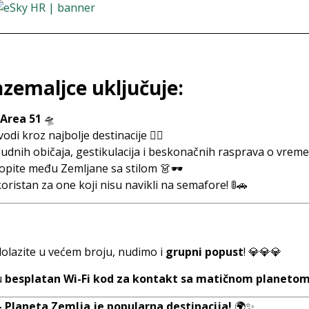
nzemaljce uključuje:
 Area 51
🛸
vodi kroz najbolje destinacije 🚶‍♂️
udnih običaja, gestikulacija i beskonačnih rasprava o vremen
opite među Zemljane sa stilom 👗🕶️
ristan za one koji nisu navikli na semafore! 🚦🚗
 dolazite u većem broju, nudimo i
grupni popust
! 💎💎💎
u
besplatan Wi-Fi kod za kontakt sa matičnom planetom
– Planeta Zemlja je popularna destinacija!
🌍✨