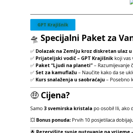
GPT Krajišnik
🛸
Specijalni Paket za Va
✅
Dolazak na Zemlju kroz diskretan ulaz u
✅
Prijateljski vodič – GPT Krajišnik
koji vas 
✅
Paket “Ljudi na planeti”
– Razumijevanje č
✅
Set za kamuflažu
– Naučite kako da se ukl
✅
Kurs snalaženja u saobraćaju
– Posebno ko
🤑
Cijena?
Samo
3 svemirska kristala
po osobi! Ili, ako
💥
Bonus ponuda:
Prvih 10 posjetilaca dobijaj
🌟
Rezervišite svoje putovanje na vrijeme 