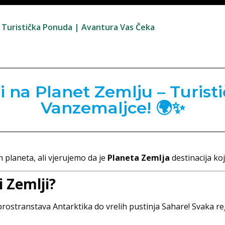
a Turistička Ponuda | Avantura Vas Čeka
i na Planet Zemlju – Turis
Vanzemaljce! 🌍✨
 planeta, ali vjerujemo da je
Planeta Zemlja
destinacija k
i Zemlji?
rostranstava Antarktika do vrelih pustinja Sahare! Svaka reg