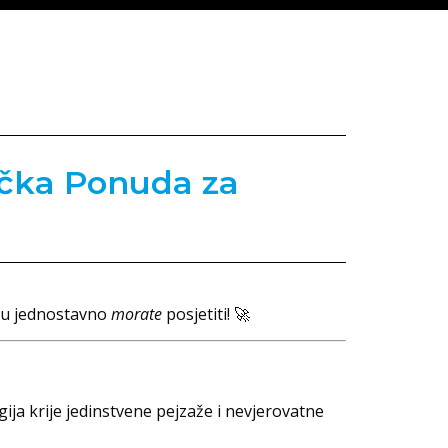
tička Ponuda za
oju jednostavno
morate
posjetiti! 🚀
ija krije jedinstvene pejzaže i nevjerovatne