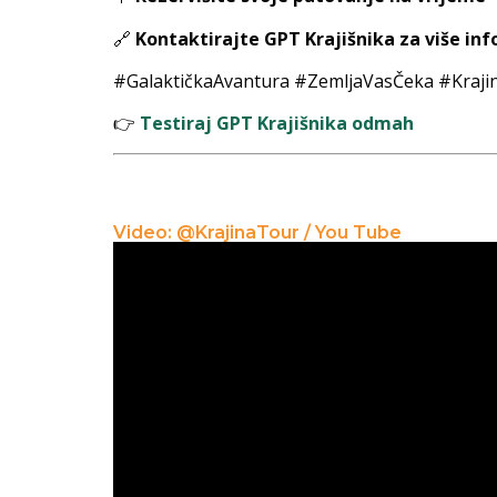
🔗
Kontaktirajte GPT Krajišnika za više in
#GalaktičkaAvantura #ZemljaVasČeka #Kraji
👉
Testiraj GPT Krajišnika odmah
Video: @KrajinaTour / You Tube