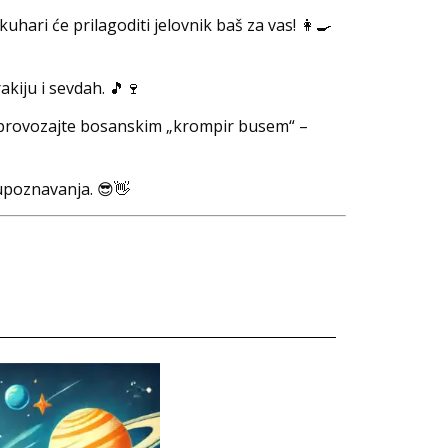
uhari će prilagoditi jelovnik baš za vas! 👩‍🍳
akiju i sevdah. 🎵🍷
se provozajte bosanskim „krompir busem“ –
 upoznavanja. 😎👋