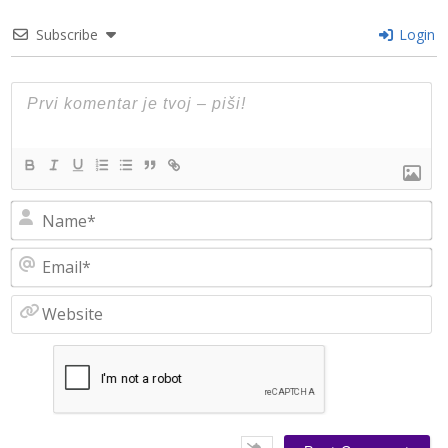
Subscribe
Login
N
Em
W