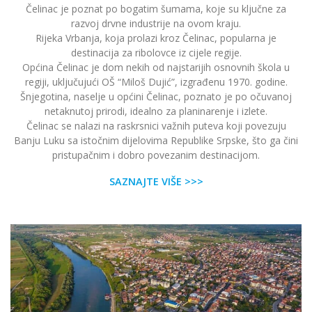
Čelinac je poznat po bogatim šumama, koje su ključne za
razvoj drvne industrije na ovom kraju.
Rijeka Vrbanja, koja prolazi kroz Čelinac, popularna je
destinacija za ribolovce iz cijele regije.
Općina Čelinac je dom nekih od najstarijih osnovnih škola u
regiji, uključujući OŠ “Miloš Dujić”, izgrađenu 1970. godine.
Šnjegotina, naselje u općini Čelinac, poznato je po očuvanoj
netaknutoj prirodi, idealno za planinarenje i izlete.
Čelinac se nalazi na raskrsnici važnih puteva koji povezuju
Banju Luku sa istočnim dijelovima Republike Srpske, što ga čini
pristupačnim i dobro povezanim destinacijom.
SAZNAJTE VIŠE >>>