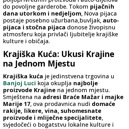
do povoljne garderobe. Tokom
pijačnih
dana utorkom i nedjeljom
, Nova pijaca
postaje posebno užurbana,buvljak,
auto-
pijaca i stočna pijaca
donose živopisnu
atmosferu koja privlači ljubitelje krajiške
kulture i običaja.
Krajiška Kuća: Ukusi Krajine
na Jednom Mjestu
Krajiška kuća
je jedinstvena trgovina u
Banjoj Luci
koja okuplja
najbolje
proizvode Krajine
na jednom mjestu.
Smještena na
adresi Braće Mažar i majke
Marije 17
, ova prodavnica nudi
domaće
rakije, likere, vina, suhomesnate
proizvode i mliječne specijalitete
,
svjedočeći o bogatstvu lokalne kulture i