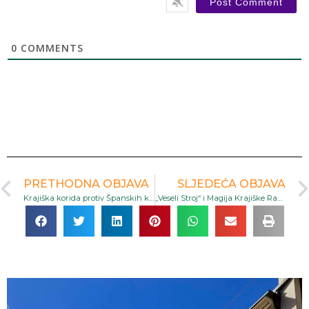
0
COMMENTS
PRETHODNA OBJAVA
SLJEDEĆA OBJAVA
Krajiška korida protiv Španskih korida: Dva Naroda, Jedna Strast
„Veseli Stroj“ i Magija Krajiške Rakije: Tradicija Koja Održava Krajinu na Okupu