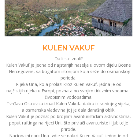
KULEN VAKUF
Da li ste znali?
Kulen Vakuf je jedna od najstarijih naselja u ovom dijelu Bosne
i Hercegovine, sa bogatom istorijom koja seže do osmanskog
perioda.
Rijeka Una, koja prolazi kroz Kulen Vakuf, jedna je od
najčistijih rijeka u Evropi, poznata po svojim tirkiznim vodama i
živopisnim vodopadima.
Tvrđava Ostrovica iznad Kulen Vakufa datira iz srednjeg vijeka,
a osmanska vladavina joj je dala današnji oblik.
Kulen Vakuf je poznat po brojnim avanturističkim aktivnostima,
poput raftinga na rijeci Uni, što privlači avanturiste i ljubitelje
prirode.
Nacionalni park Una, gdje se nalazi Kulen Vakuf, jedno je od