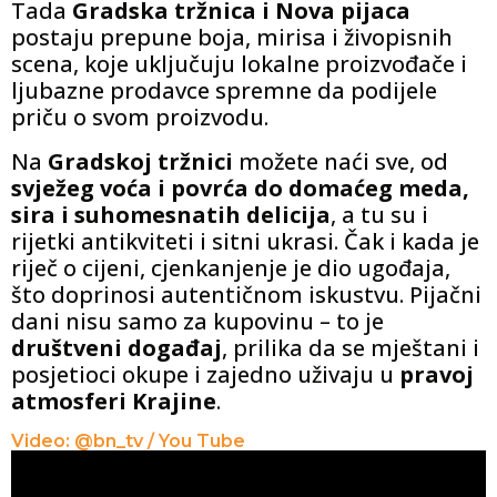
Tada
Gradska tržnica i Nova pijaca
postaju prepune boja, mirisa i živopisnih
scena, koje uključuju lokalne proizvođače i
ljubazne prodavce spremne da podijele
priču o svom proizvodu.
Na
Gradskoj tržnici
možete naći sve, od
svježeg voća i povrća do domaćeg meda,
sira i suhomesnatih delicija
, a tu su i
rijetki antikviteti i sitni ukrasi. Čak i kada je
riječ o cijeni, cjenkanjenje je dio ugođaja,
što doprinosi autentičnom iskustvu. Pijačni
dani nisu samo za kupovinu – to je
društveni događaj
, prilika da se mještani i
posjetioci okupe i zajedno uživaju u
pravoj
atmosferi Krajine
.
Video: @bn_tv / You Tube