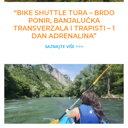
“BIKE SHUTTLE TURA – BRDO
PONIR, BANJALUČKA
TRANSVERZALA I TRAPISTI – 1
DAN ADRENALINA”
SAZNAJTE VIŠE >>>