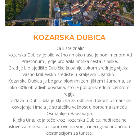
KOZARSKA DUBICA
Da li ste znali?
Kozarska Dubica je bilo važno rimsko naselje pod imenom Ad
Praetorium , gdje prolazila rimska cesta iz Siske.
Grad je bio sjedište Dubičke županije tokom srednjeg vijeka i
važno kraljevsko središte u Kraljevini Ugarskoj.
Kozarska Dubica je bogata plodnim zemljištem i šumama, sa
oko 60% obradivih površina, što je poljoprivrednim centrom
regije.
Tvrđava u Dubici bila je ključna za odbranu tokom osmanskih
osvajanja i imala je stratešku važnost u borbama između
Osmanlije i Habsburga.
Rijeka Una, koja teče kroz Kozarsku Dubicu, nudi idealne
uslove za rekreaciju i sportove na vodi, čineći grad privlačnom
destinacijom za turiste.