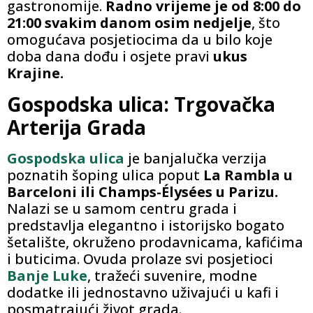
gastronomije.
Radno vrijeme je od 8:00 do
21:00 svakim danom osim nedjelje
, što
omogućava posjetiocima da u bilo koje
doba dana dođu i osjete pravi
ukus
Krajine.
Gospodska ulica: Trgovačka
Arterija Grada
Gospodska ulica
je banjalučka verzija
poznatih šoping ulica poput
La Rambla u
Barceloni ili Champs-Élysées u Parizu.
Nalazi se u samom centru grada i
predstavlja elegantno i istorijsko bogato
šetalište, okruženo prodavnicama, kafićima
i buticima. Ovuda prolaze svi posjetioci
Banje Luke
, tražeći suvenire, modne
dodatke ili jednostavno uživajući u kafi i
posmatrajući život grada.