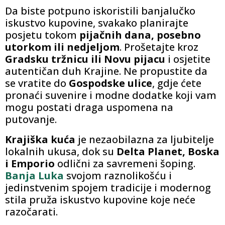
Da biste potpuno iskoristili banjalučko
iskustvo kupovine, svakako planirajte
posjetu tokom
pijačnih dana, posebno
utorkom ili nedjeljom
. Prošetajte kroz
Gradsku tržnicu ili Novu pijacu
i osjetite
autentičan duh Krajine. Ne propustite da
se vratite do
Gospodske ulice
, gdje ćete
pronaći suvenire i modne dodatke koji vam
mogu postati draga uspomena na
putovanje.
Krajiška kuća
je nezaobilazna za ljubitelje
lokalnih ukusa, dok su
Delta Planet, Boska
i Emporio
odlični za savremeni šoping.
Banja Luka
svojom raznolikošću i
jedinstvenim spojem tradicije i modernog
stila pruža iskustvo kupovine koje neće
razočarati.