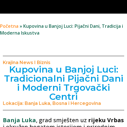
Početna
»
Kupovina u Banjoj Luci: Pijačni Dani, Tradicija i
Moderna Iskustva
Krajina News I Biznis
Kupovina u Banjoj Luci:
Tradicionalni Pijačni Dani
i Moderni Trgovački
Centri
Lokacija: Banja Luka, Bosna i Hercegovina
Banja Luka
, grad smješten uz
rijeku Vrbas
i okružen bogatom istorijom i prirodnim