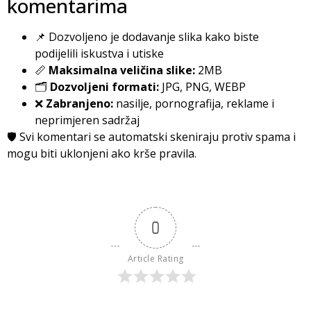
komentarima
📌 Dozvoljeno je dodavanje slika kako biste
podijelili iskustva i utiske
📏
Maksimalna veličina slike:
2MB
🗂️
Dozvoljeni formati:
JPG, PNG, WEBP
❌
Zabranjeno:
nasilje, pornografija, reklame i
neprimjeren sadržaj
🛡️ Svi komentari se automatski skeniraju protiv spama i
mogu biti uklonjeni ako krše pravila.
0
Article Rating