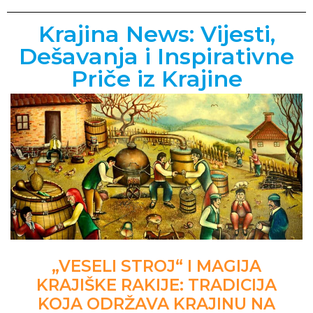
Krajina News: Vijesti,
Dešavanja i Inspirativne
Priče iz Krajine
„VESELI STROJ“ I MAGIJA
KRAJIŠKE RAKIJE: TRADICIJA
KOJA ODRŽAVA KRAJINU NA