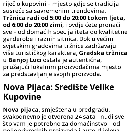
riječ o kupovini – mjesto gdje se tradicija
susreće sa savremenim trendovima.
Tržnica radi od 5:00 do 20:00
tokom ljeta,
od 6:00 do 20:00 zimi
, i ovdje ćete pronaći
sve – od domaćih specijaliteta do kvalitetne
garderobe i raznih sitnica. Dok u većim
svjetskim gradovima tržnice zadržavaju
više turističkog karaktera,
Gradska tržnica
u
Banjoj Luc
i ostala je autentična,
pružajući lokalnim proizvođačima mjesto
za predstavljanje svojih proizvoda.
Nova Pijaca: Središte Velike
Kupovine
Nova pijaca
, smještena u predgrađu,
svakodnevno je otvorena 24 sata i nudi sve
što vam je potrebno za domaćinstvo – od
poljoprivrednih proizvoda i auto-dijelova