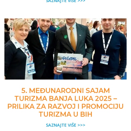
SAZNAJTE VIŠE >>>
5. MEĐUNARODNI SAJAM
TURIZMA BANJA LUKA 2025 –
PRILIKA ZA RAZVOJ I PROMOCIJU
TURIZMA U BIH
SAZNAJTE VIŠE >>>