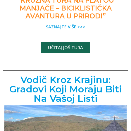
“KRUŽNA TURA NA PLATOU
MANJAČE – BICIKLISTIČKA
AVANTURA U PRIRODI”
SAZNAJTE VIŠE >>>
UČITAJ JOŠ TURA
Vodič Kroz Krajinu:
Gradovi Koji Moraju Biti
Na Vašoj Listi