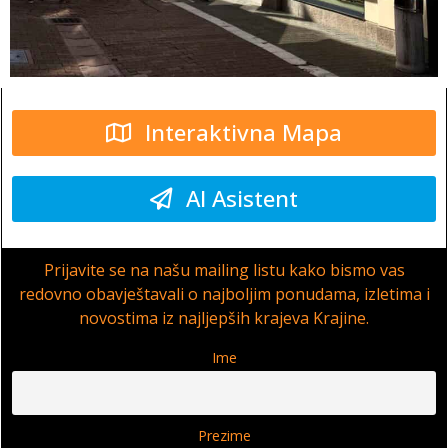
Interaktivna Mapa
AI Asistent
Prijavite se na našu mailing listu kako bismo vas
redovno obavještavali o najboljim ponudama, izletima i
novostima iz najljepših krajeva Krajine.
Ime
Prezime