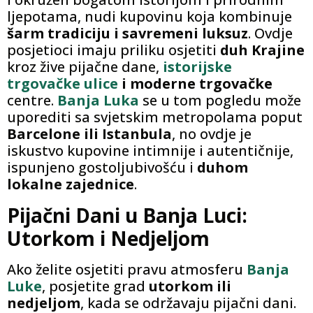
ljepotama, nudi kupovinu koja kombinuje
šarm tradiciju i savremeni luksuz
. Ovdje
posjetioci imaju priliku osjetiti
duh Krajine
kroz žive pijačne dane,
istorijske
trgovačke ulice
i moderne trgovačke
centre.
Banja Luka
se u tom pogledu može
uporediti sa svjetskim metropolama poput
Barcelone ili Istanbula
, no ovdje je
iskustvo kupovine intimnije i autentičnije,
ispunjeno gostoljubivošću i
duhom
lokalne zajednice
.
Pijačni Dani u Banja Luci:
Utorkom i Nedjeljom
Ako želite osjetiti pravu atmosferu
Banja
Luke
, posjetite grad
utorkom ili
nedjeljom
, kada se održavaju pijačni dani.