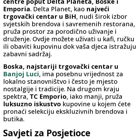
centre poput Delta Planeta, Boske i
Emporia
. Delta Planet, kao
najveći
trgovački centar u BiH
, nudi širok izbor
svjetskih brendova i savremenih restorana,
pruža prostor za porodično uživanje i
druženje. Ovdje možete uživati ​​u kafi, ručku
ili obaviti kupovinu dok vaša djeca istražuju
zabavni sadržaj.
Boska, najstariji trgovački centar u
Banjoj Luci
, ima posebnu vrijednost za
lokalno stanovništvo i često je mjesto
nostalgije i tradicije. Na drugom kraju
spektra,
TC Emporio
, iako manji, pruža
luksuzno iskustvo
kupovine u kojem ćete
pronaći selekciju ekskluzivnih brendova i
butika.
Savjeti za Posjetioce