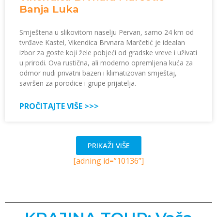
Banja Luka
Smještena u slikovitom naselju Pervan, samo 24 km od
tvrđave Kastel, Vikendica Brvnara Marčetić je idealan
izbor za goste koji žele pobjeći od gradske vreve i uživati
u prirodi. Ova rustična, ali moderno opremljena kuća za
odmor nudi privatni bazen i klimatizovan smještaj,
savršen za porodice i grupe prijatelja.
PROČITAJTE VIŠE >>>
PRIKAŽI VIŠE
[adning id=”10136”]