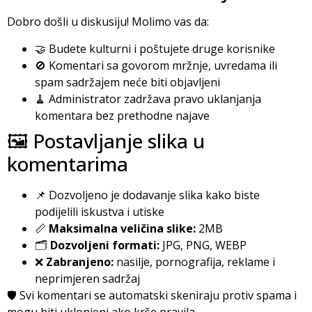
Dobro došli u diskusiju! Molimo vas da:
🤝 Budete kulturni i poštujete druge korisnike
🚫 Komentari sa govorom mržnje, uvredama ili
spam sadržajem neće biti objavljeni
🧹 Administrator zadržava pravo uklanjanja
komentara bez prethodne najave
🖼️ Postavljanje slika u
komentarima
📌 Dozvoljeno je dodavanje slika kako biste
podijelili iskustva i utiske
📏
Maksimalna veličina slike:
2MB
🗂️
Dozvoljeni formati:
JPG, PNG, WEBP
❌
Zabranjeno:
nasilje, pornografija, reklame i
neprimjeren sadržaj
🛡️ Svi komentari se automatski skeniraju protiv spama i
mogu biti uklonjeni ako krše pravila.