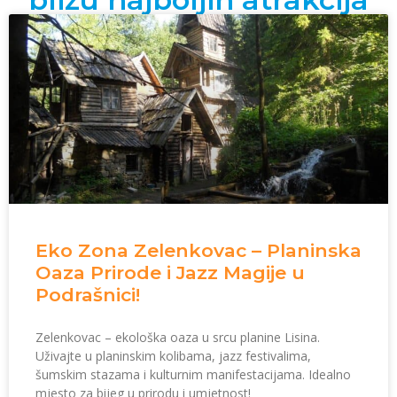
Eko Zona Zelenkovac – Planinska
Oaza Prirode i Jazz Magije u
Podrašnici!
Zelenkovac – ekološka oaza u srcu planine Lisina.
Uživajte u planinskim kolibama, jazz festivalima,
šumskim stazama i kulturnim manifestacijama. Idealno
mjesto za bijeg u prirodu i umjetnost!