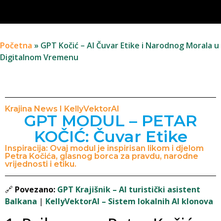
Početna
»
GPT Kočić – AI Čuvar Etike i Narodnog Morala u
Digitalnom Vremenu
Krajina News I KellyVektorAI
GPT MODUL – PETAR
KOČIĆ: Čuvar Etike
Inspiracija: Ovaj modul je inspirisan likom i djelom
Petra Kočića, glasnog borca za pravdu, narodne
vrijednosti i etiku.
🔗
Povezano:
GPT Krajišnik – AI turistički asistent
Balkana
|
KellyVektorAI – Sistem lokalnih AI klonova