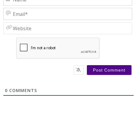
Em
W
0
COMMENTS