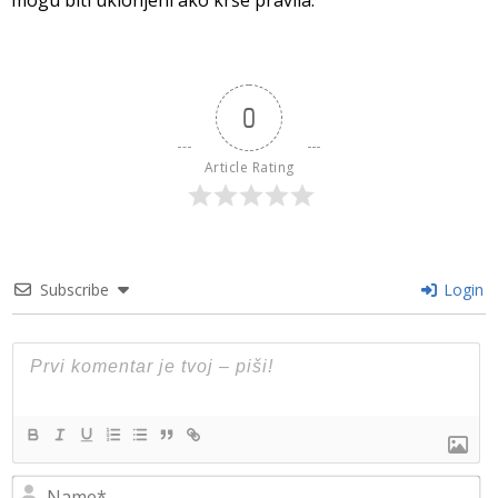
0
Article Rating
Subscribe
Login
N