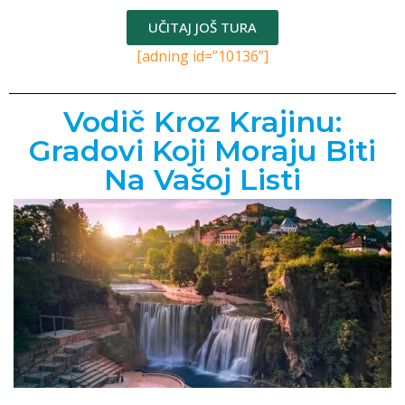
UČITAJ JOŠ TURA
[adning id=”10136”]
Vodič Kroz Krajinu:
Gradovi Koji Moraju Biti
Na Vašoj Listi