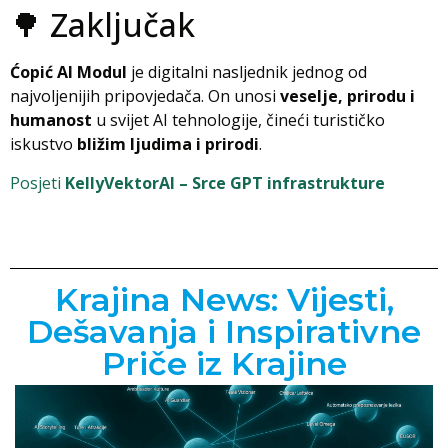
🌳 Zaključak
Ćopić AI Modul
je digitalni nasljednik jednog od
najvoljenijih pripovjedača. On unosi
veselje, prirodu i
humanost
u svijet AI tehnologije, čineći turističko
iskustvo
bližim ljudima i prirodi
.
Posjeti
KellyVektorAI – Srce GPT infrastrukture
Krajina News: Vijesti,
Dešavanja i Inspirativne
Priče iz Krajine