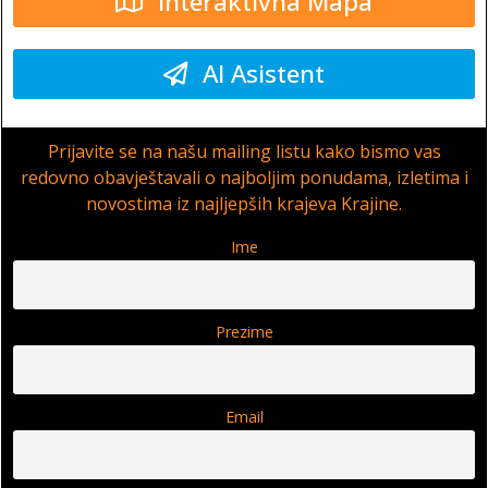
Interaktivna Mapa
AI Asistent
Prijavite se na našu mailing listu kako bismo vas
redovno obavještavali o najboljim ponudama, izletima i
novostima iz najljepših krajeva Krajine.
Ime
Prezime
Email