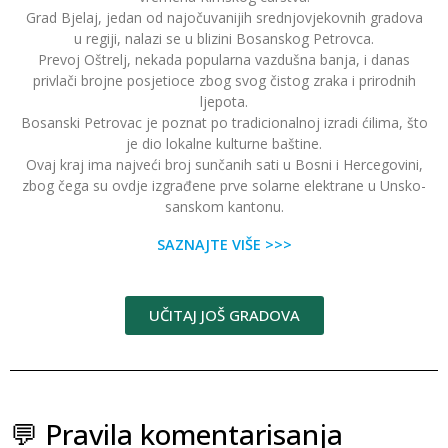
Grad Bjelaj, jedan od najočuvanijih srednjovjekovnih gradova
u regiji, nalazi se u blizini Bosanskog Petrovca.
Prevoj Oštrelj, nekada popularna vazdušna banja, i danas
privlači brojne posjetioce zbog svog čistog zraka i prirodnih
ljepota.
Bosanski Petrovac je poznat po tradicionalnoj izradi ćilima, što
je dio lokalne kulturne baštine.
Ovaj kraj ima najveći broj sunčanih sati u Bosni i Hercegovini,
zbog čega su ovdje izgrađene prve solarne elektrane u Unsko-
sanskom kantonu.
SAZNAJTE VIŠE >>>
UČITAJ JOŠ GRADOVA
💬 Pravila komentarisanja