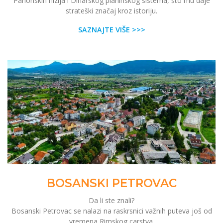
Panonskih nizija i Dinarskog planinskog sistema, što mu daje
strateški značaj kroz istoriju.
SAZNAJTE VIŠE >>>
BOSANSKI PETROVAC
Da li ste znali?
Bosanski Petrovac se nalazi na raskrsnici važnih puteva još od
vremena Rimskog carstva.