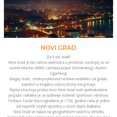
NOVI GRAD
Da li ste znali?
Novi Grad je bio važna raskrsnica u prošlosti, na kojoj su se
susreli interesi velikih carstava poput Osmanskog i Austro-
Ugarskog.
Blagaj Grad , srednjovjekovna tvrđava nedaleko od grada,
svjedoči o bogatoj vojnoj istoriji ovog kraja.
Rijeka Una koja prolazi kroz Novi Grad nudi spektakularne
pejzaže i idealna je za ljubitelje vodenih sportova i ribolova.
Tvrđava Turski Novi izgrađena je 1726. godine i bila je jedno
od najvećih vojnih uporišta u ovom dijelu Balkana.
Novi Grad se nalazi na geografskom raskršću između