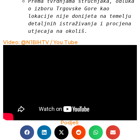
Prema tvrdnjama stručnjaka, odluka 
o izboru Trgovske Gore kao 
lokacije nije donijeta na temelju 
detaljnih istraživanja i procjena 
utjecaja na okoliš.
Video: @N1BiHTV / You Tube
Podjeli: