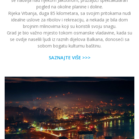
se nadvija nad rijekom Jakotinom, pružajući spektakularan
pogled na okolne planine i doline.
Rijeka Vrbanja, duga 85 kilometara, sa svojim pritokama nudi
idealne uslove za ribolov i rekreaciju, a nekada je bila dom
brojnim mlinovima koji su koristili svoju snagu.
Grad je bio važno mjesto tokom osmanske vladavine, kada su
se ovdje naselili ljudi iz raznih dijelova Balkana, donoseći sa
sobom bogatu kulturnu baštinu.
SAZNAJTE VIŠE >>>