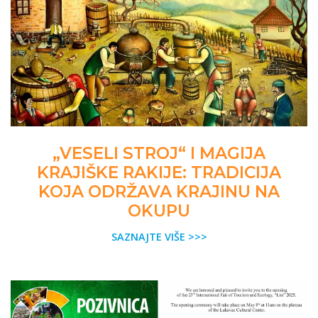
„VESELI STROJ“ I MAGIJA
KRAJIŠKE RAKIJE: TRADICIJA
KOJA ODRŽAVA KRAJINU NA
OKUPU
SAZNAJTE VIŠE >>>