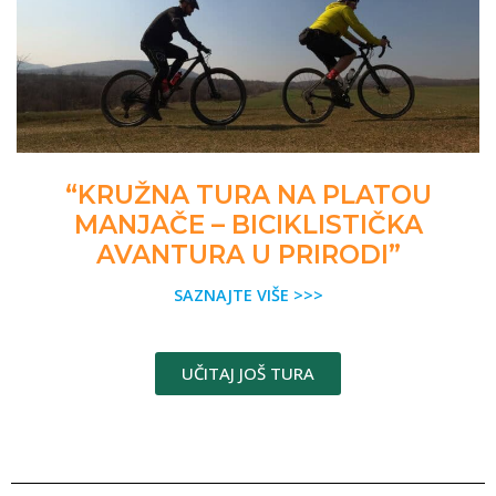
“KRUŽNA TURA NA PLATOU
MANJAČE – BICIKLISTIČKA
AVANTURA U PRIRODI”
SAZNAJTE VIŠE >>>
UČITAJ JOŠ TURA