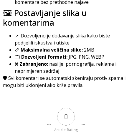
komentara bez prethodne najave
🖼️ Postavljanje slika u
komentarima
📌 Dozvoljeno je dodavanje slika kako biste
podijelili iskustva i utiske
📏
Maksimalna veličina slike:
2MB
🗂️
Dozvoljeni formati:
JPG, PNG, WEBP
❌
Zabranjeno:
nasilje, pornografija, reklame i
neprimjeren sadržaj
🛡️ Svi komentari se automatski skeniraju protiv spama i
mogu biti uklonjeni ako krše pravila.
0
Article Rating