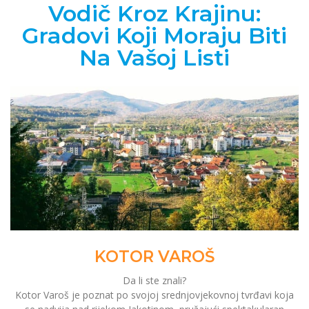
Vodič Kroz Krajinu:
Gradovi Koji Moraju Biti
Na Vašoj Listi
KOTOR VAROŠ
Da li ste znali?
Kotor Varoš je poznat po svojoj srednjovjekovnoj tvrđavi koja