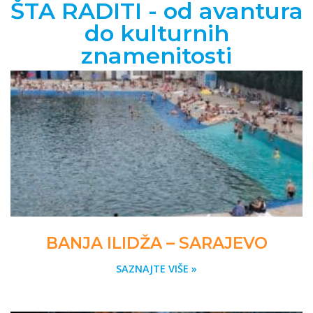
ŠTA RADITI - od avantura
do kulturnih
znamenitosti
BANJA ILIDŽA – SARAJEVO
SAZNAJTE VIŠE »