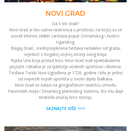
NOVI GRAD
Da li ste znali?
Novi Grad je bio važna raskrsnica u prošlosti, na kojoj su se
susreli interesi velikih carstava poput Osmanskog i Austro-
Ugarskog.
Blagaj Grad , srednjovjekovna tvrđava nedaleko od grada,
svjedoči o bogatoj vojnoj istoriji ovog kraja.
Rijeka Una koja prolazi kroz Novi Grad nudi spektakularne
pejzaže i idealna je za ljubitelje vodenih sportova i ribolova.
Tvrđava Turski Novi izgrađena je 1726. godine i bila je jedno
od najvećih vojnih uporišta u ovom dijelu Balkana.
Novi Grad se nalazi na geografskom raskršću između
Panonskih nizija i Dinarskog planinskog sistema, što mu daje
strateški značaj kroz istoriju.
SAZNAJTE VIŠE >>>