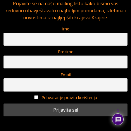
Prijavite se na našu mailing listu kako bismo vas
redovno obavještavali o najboljim ponudama, izletima i
novostima iz najljepših krajeva Krajine.
Ime
Prezime
Email
Prihvatanje pravila korištenja
1