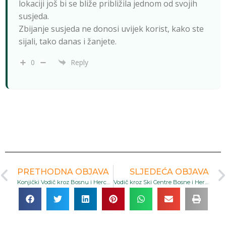
lokaciji još bi se bliže približila jednom od svojih
susjeda.
Zbijanje susjeda ne donosi uvijek korist, kako ste
sijali, tako danas i žanjete.
0
Reply
PRETHODNA OBJAVA
SLJEDEĆA OBJAVA
Konjički Vodič kroz Bosnu i Hercegovinu: Bosanski Brdski Konj i Tradicija Krajine
Vodič kroz Ski Centre Bosne i Hercegovine: Zimski Raj za Sve Generacije