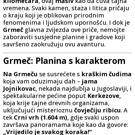
kilometara
, ovaj
masiv
kao da čuva tajna
vremena. Svaki kamen, staza i litica pričaju
o kraju koji je oblikovan prirodnim
fenomenima i ljudskom upornošću. I dok je
Grmeč
glavna zvijezda ove priče, nemojte
zaboraviti susjedne planine i gradove koji
savršeno zaokružuju ovu avanturu.
Grmeč: Planina s karakterom
Na Grmeču
se susrećete s
kraškim čudima
koja vam oduzimaju dah –
jama
Jojnikovac
, nekada najdublja u Jugoslaviji, i
spektakularne pećine poput
Kerkezove
,
koja krije tajne drevnih organizama,
uključujući misterioznu
čovječiju ribicu
. A
tek
Crni vrh (1.604 m)
, gdje svaki uspon
završava panoramama koje kao da govore:
„Vrijedilo je svakog koraka!”