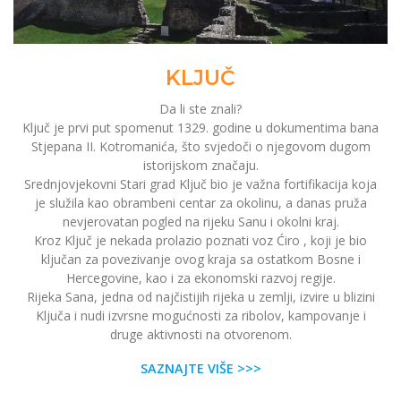
KLJUČ
Da li ste znali?
Ključ je prvi put spomenut 1329. godine u dokumentima bana
Stjepana II. Kotromanića, što svjedoči o njegovom dugom
istorijskom značaju.
Srednjovjekovni Stari grad Ključ bio je važna fortifikacija koja
je služila kao obrambeni centar za okolinu, a danas pruža
nevjerovatan pogled na rijeku Sanu i okolni kraj.
Kroz Ključ je nekada prolazio poznati voz Ćiro , koji je bio
ključan za povezivanje ovog kraja sa ostatkom Bosne i
Hercegovine, kao i za ekonomski razvoj regije.
Rijeka Sana, jedna od najčistijih rijeka u zemlji, izvire u blizini
Ključa i nudi izvrsne mogućnosti za ribolov, kampovanje i
druge aktivnosti na otvorenom.
SAZNAJTE VIŠE >>>