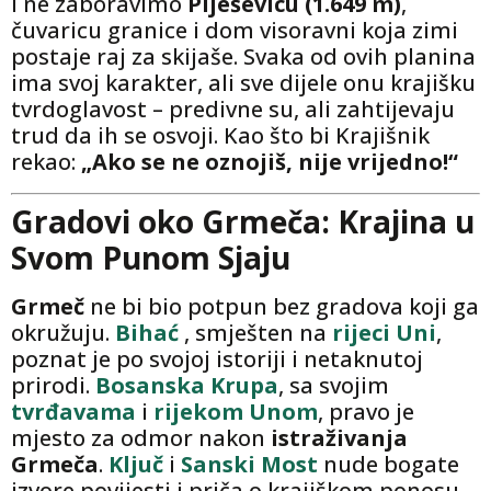
I ne zaboravimo
Plješevicu (1.649 m)
,
čuvaricu granice i dom visoravni koja zimi
postaje raj za skijaše. Svaka od ovih planina
ima svoj karakter, ali sve dijele onu krajišku
tvrdoglavost – predivne su, ali zahtijevaju
trud da ih se osvoji. Kao što bi Krajišnik
rekao:
„Ako se ne oznojiš, nije vrijedno!“
Gradovi oko Grmeča: Krajina u
Svom Punom Sjaju
Grmeč
ne bi bio potpun bez gradova koji ga
okružuju.
Bihać
, smješten na
rijeci Uni
,
poznat je po svojoj istoriji i netaknutoj
prirodi.
Bosanska Krupa
, sa svojim
tvrđavama
i
rijekom Unom
, pravo je
mjesto za odmor nakon
istraživanja
Grmeča
.
Ključ
i
Sanski Most
nude bogate
izvore povijesti i priča o krajiškom ponosu.