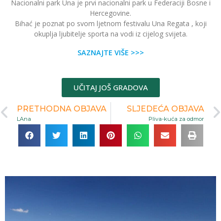
Nacionalni park Una je prvi nacionalni park u Federaciji Bosne i
Hercegovine.
Bihać je poznat po svom ljetnom festivalu Una Regata , koji
okuplja ljubitelje sporta na vodi iz cijelog svijeta.
SAZNAJTE VIŠE >>>
UČITAJ JOŠ GRADOVA
PRETHODNA OBJAVA
SLJEDEĆA OBJAVA
LAna
Pliva-kuća za odmor