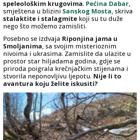
speleološkim krugovima
.
Pećina Dabar
,
smještena u blizini
Sanskog Mosta
, skriva
stalaktite i stalagmite
koji su tu duže
nego što možemo zamisliti.
Posebno se izdvaja
Riponjina jama u
Smoljanima
, sa svojim misterioznim
nivoima i ukrasima. Zamislite da ulazite u
prostor star hiljadama godina, gdje se
priroda poigrala krečnjačkim stijenama i
stvorila neponovljivu ljepotu.
Nije li to
avantura koju želite iskusiti?