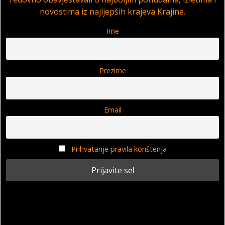
novostima iz najljepših krajeva Krajine.
Ime
Prezime
Email
Prihvatanje pravila korištenja