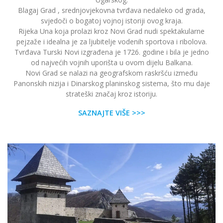
Blagaj Grad , srednjovjekovna tvrđava nedaleko od grada,
svjedoči o bogatoj vojnoj istoriji ovog kraja.
Rijeka Una koja prolazi kroz Novi Grad nudi spektakularne
pejzaže i idealna je za ljubitelje vodenih sportova i ribolova.
Tvrđava Turski Novi izgrađena je 1726. godine i bila je jedno
od najvećih vojnih uporišta u ovom dijelu Balkana.
Novi Grad se nalazi na geografskom raskršću između
Panonskih nizija i Dinarskog planinskog sistema, što mu daje
strateški značaj kroz istoriju.
SAZNAJTE VIŠE >>>