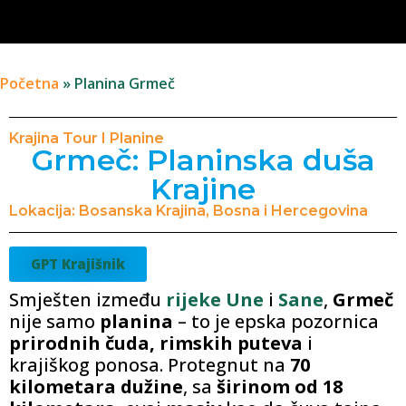
Početna
»
Planina Grmeč
Krajina Tour I Planine
Grmeč: Planinska duša
Krajine
Lokacija: Bosanska Krajina, Bosna i Hercegovina
GPT Krajišnik
Smješten između
rijeke Une
i
Sane
,
Grmeč
nije samo
planina
– to je epska pozornica
prirodnih čuda, rimskih puteva
i
krajiškog ponosa. Protegnut na
70
kilometara dužine
, sa
širinom od 18