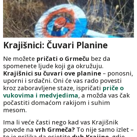
Krajišnici: Čuvari Planine
Ne možete
pričati o Grmeču
bez da
spomenete ljude koji ga okružuju.
Krajišnici su čuvari ove planine
– ponosni,
uporni i srdačni. Oni će vas rado povesti
kroz zaboravljene staze, ispričati
priče o
vukovima i medvjedima
, a možda vas čak
počastiti domaćom rakijom i suhim
mesom.
Ima li veće časti nego kad vas Krajišnik
povede na
vrh Grmeča?
To nije samo izlet –
to je prilika da osjetite
duh Krajine
, gdje