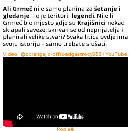
Ali Grmeč
nije samo planina za
šetanje i
gledanje
. To je teritorij
legendi
. Nije li
Grmeč bio mjesto gdje su
Krajišnici
nekad
sklapali saveze, skrivali se od neprijatelja i
planirali velike stvari? Svaka litica ovdje ima
svoju istoriju – samo trebate slušati.
Video : @zorangajic-offroadgastrocy255 / YouTube
Podjeli: