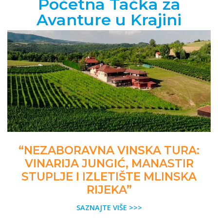
Početna Tačka za
Avanture u Krajini
“NEZABORAVNA VINSKA TURA:
VINARIJA JUNGIĆ, MANASTIR
STUPLJE I IZLETIŠTE MLINSKA
RIJEKA”
SAZNAJTE VIŠE >>>