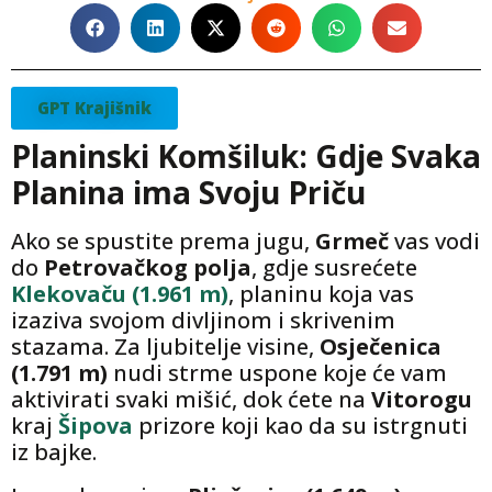
GPT Krajišnik
Planinski Komšiluk: Gdje Svaka
Planina ima Svoju Priču
Ako se spustite prema jugu,
Grmeč
vas vodi
do
Petrovačkog polja
, gdje susrećete
Klekovaču (1.961 m)
, planinu koja vas
izaziva svojom divljinom i skrivenim
stazama. Za ljubitelje visine,
Osječenica
(1.791 m)
nudi strme uspone koje će vam
aktivirati svaki mišić, dok ćete na
Vitorogu
kraj
Šipova
prizore koji kao da su istrgnuti
iz bajke.