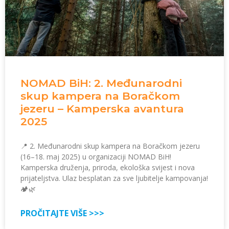
NOMAD BiH: 2. Međunarodni
skup kampera na Boračkom
jezeru – Kamperska avantura
2025
📍 2. Međunarodni skup kampera na Boračkom jezeru
(16–18. maj 2025) u organizaciji NOMAD BiH!
Kamperska druženja, priroda, ekološka svijest i nova
prijateljstva. Ulaz besplatan za sve ljubitelje kampovanja!
🏕️🌿
PROČITAJTE VIŠE >>>