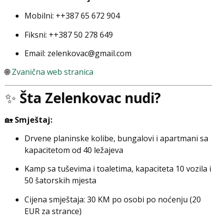
Mobilni: ++387 65 672 904
Fiksni: ++387 50 278 649
Email:
zelenkovac@gmail.com
🌐
Zvanična web stranica
✨
Šta Zelenkovac nudi?
🏡
Smještaj:
Drvene planinske kolibe, bungalovi i apartmani sa
kapacitetom od 40 ležajeva
Kamp sa tuševima i toaletima, kapaciteta 10 vozila i
50 šatorskih mjesta
Cijena smještaja: 30 KM po osobi po noćenju (20
EUR za strance)