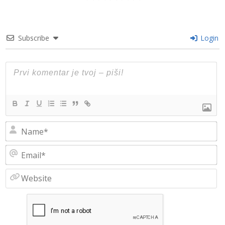
Subscribe
Login
N
Em
W