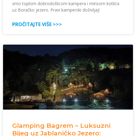
smo toplom dobrodošlicom kampera i mirisom kotlića
uz Boračko jezero. Pravi kamperski doživljaj!
PROČITAJTE VIŠE >>>
Glamping Bagrem – Luksuzni
Bijeg uz Jablaničko Jezero: