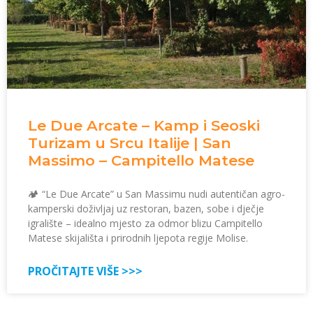
Le Due Arcate – Kamp i Seoski
Turizam u Srcu Italije | San
Massimo – Campitello Matese
🏕️ “Le Due Arcate” u San Massimu nudi autentičan agro-
kamperski doživljaj uz restoran, bazen, sobe i dječje
igralište – idealno mjesto za odmor blizu Campitello
Matese skijališta i prirodnih ljepota regije Molise.
PROČITAJTE VIŠE >>>