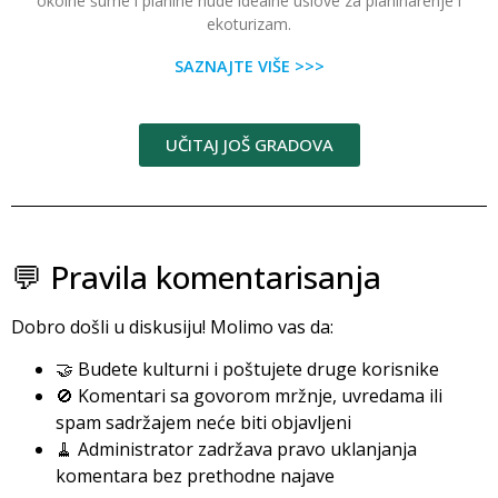
okolne šume i planine nude idealne uslove za planinarenje i
ekoturizam.
SAZNAJTE VIŠE >>>
UČITAJ JOŠ GRADOVA
💬 Pravila komentarisanja
Dobro došli u diskusiju! Molimo vas da:
🤝 Budete kulturni i poštujete druge korisnike
🚫 Komentari sa govorom mržnje, uvredama ili
spam sadržajem neće biti objavljeni
🧹 Administrator zadržava pravo uklanjanja
komentara bez prethodne najave