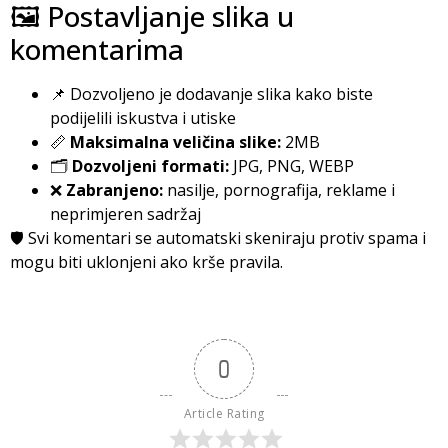
🖼️ Postavljanje slika u
komentarima
📌 Dozvoljeno je dodavanje slika kako biste
podijelili iskustva i utiske
📏
Maksimalna veličina slike:
2MB
🗂️
Dozvoljeni formati:
JPG, PNG, WEBP
❌
Zabranjeno:
nasilje, pornografija, reklame i
neprimjeren sadržaj
🛡️ Svi komentari se automatski skeniraju protiv spama i
mogu biti uklonjeni ako krše pravila.
0
Article Rating