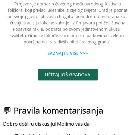
Prnjavor je domaćin čuvenog međunarodnog festivala
folklora, koji privlači učesnike iz cijelog svijeta. Grad je poznat
po svojoj gostoljubivosti i bogatoj ponudi etno restorana koji
čuvaju tradiciju lokalne kuhinje. Iz Prnjavora potiče i čuvena
Posavska rakija, poznata po svom jedinstvenom ukusu i
kvalitetu. Grad se takođe ističe brojnim parkovima i zelenim
površinama, zaradivši epitet “zelenog grada”.
SAZNAJTE VIŠE >>>
UČITAJ JOŠ GRADOVA
💬 Pravila komentarisanja
Dobro došli u diskusiju! Molimo vas da: