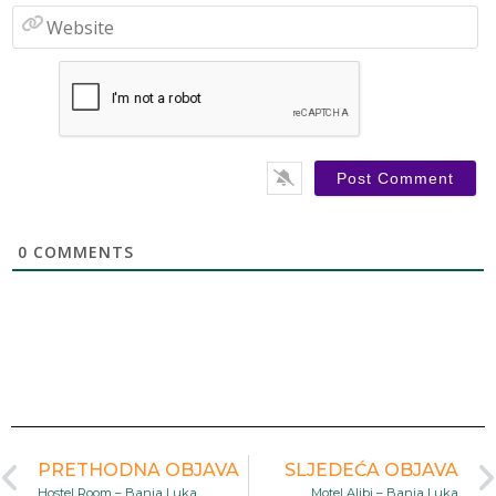
W
0
COMMENTS
PRETHODNA OBJAVA
SLJEDEĆA OBJAVA
Hostel Room – Banja Luka
Motel Alibi – Banja Luka