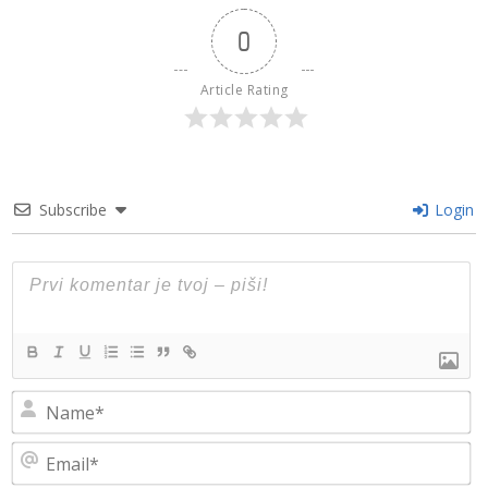
0
Article Rating
Subscribe
Login
N
Em