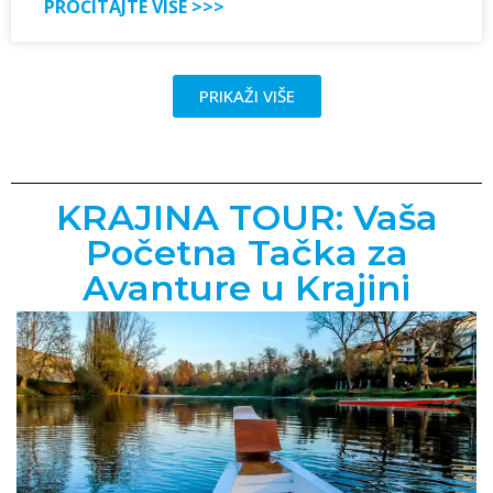
PROČITAJTE VIŠE >>>
PRIKAŽI VIŠE
KRAJINA TOUR: Vaša
Početna Tačka za
Avanture u Krajini