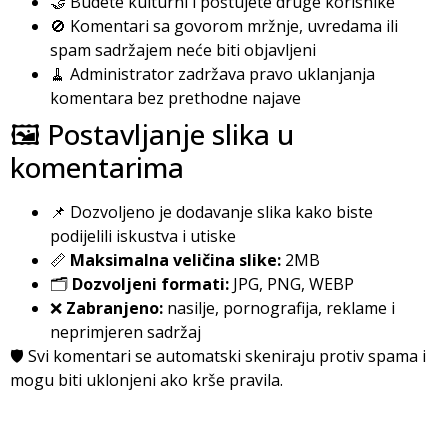
🤝 Budete kulturni i poštujete druge korisnike
🚫 Komentari sa govorom mržnje, uvredama ili
spam sadržajem neće biti objavljeni
🧹 Administrator zadržava pravo uklanjanja
komentara bez prethodne najave
🖼️ Postavljanje slika u
komentarima
📌 Dozvoljeno je dodavanje slika kako biste
podijelili iskustva i utiske
📏
Maksimalna veličina slike:
2MB
🗂️
Dozvoljeni formati:
JPG, PNG, WEBP
❌
Zabranjeno:
nasilje, pornografija, reklame i
neprimjeren sadržaj
🛡️ Svi komentari se automatski skeniraju protiv spama i
mogu biti uklonjeni ako krše pravila.