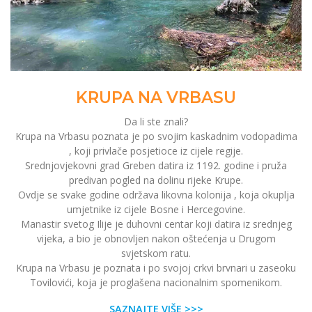
KRUPA NA VRBASU
Da li ste znali?
Krupa na Vrbasu poznata je po svojim kaskadnim vodopadima
, koji privlače posjetioce iz cijele regije.
Srednjovjekovni grad Greben datira iz 1192. godine i pruža
predivan pogled na dolinu rijeke Krupe.
Ovdje se svake godine održava likovna kolonija , koja okuplja
umjetnike iz cijele Bosne i Hercegovine.
Manastir svetog Ilije je duhovni centar koji datira iz srednjeg
vijeka, a bio je obnovljen nakon oštećenja u Drugom
svjetskom ratu.
Krupa na Vrbasu je poznata i po svojoj crkvi brvnari u zaseoku
Tovilovići, koja je proglašena nacionalnim spomenikom.
SAZNAJTE VIŠE >>>