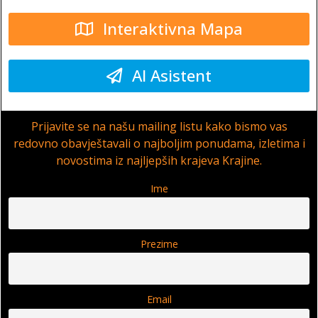
Interaktivna Mapa
AI Asistent
Prijavite se na našu mailing listu kako bismo vas
redovno obavještavali o najboljim ponudama, izletima i
novostima iz najljepših krajeva Krajine.
Ime
Prezime
Email