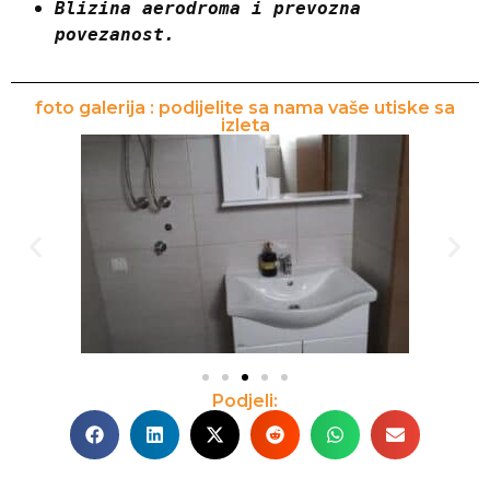
Blizina aerodroma i prevozna 
povezanost.
foto galerija : podijelite sa nama vaše utiske sa
izleta
Podjeli: