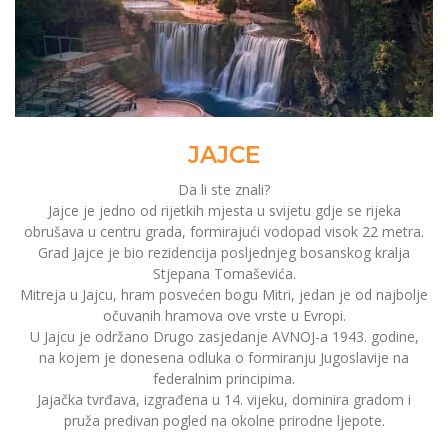
JAJCE
Da li ste znali?
Jajce je jedno od rijetkih mjesta u svijetu gdje se rijeka
obrušava u centru grada, formirajući vodopad visok 22 metra.
Grad Jajce je bio rezidencija posljednjeg bosanskog kralja
Stjepana Tomaševića.
Mitreja u Jajcu, hram posvećen bogu Mitri, jedan je od najbolje
očuvanih hramova ove vrste u Evropi.
U Jajcu je održano Drugo zasjedanje AVNOJ-a 1943. godine,
na kojem je donesena odluka o formiranju Jugoslavije na
federalnim principima.
Jajačka tvrđava, izgrađena u 14. vijeku, dominira gradom i
pruža predivan pogled na okolne prirodne ljepote.