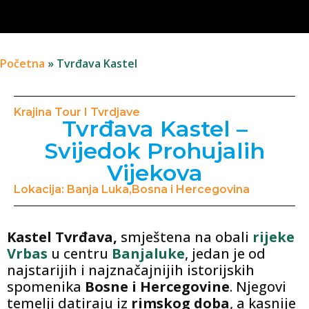
Početna
»
Tvrđava Kastel
Krajina Tour I Tvrdjave
Tvrđava Kastel –
Svijedok Prohujalih
Vijekova
Lokacija: Banja Luka,Bosna i Hercegovina
Kastel Tvrđava,
smještena na obali
rijeke
Vrbas
u centru
Banjaluke
, jedan je od
najstarijih i najznačajnijih istorijskih
spomenika
Bosne i Hercegovine
. Njegovi
temelji datiraju iz
rimskog doba
, a kasnije