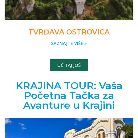
TVRĐAVA OSTROVICA
SAZNAJTE VIŠE »
UČITAJ JOŠ
KRAJINA TOUR: Vaša
Početna Tačka za
Avanture u Krajini