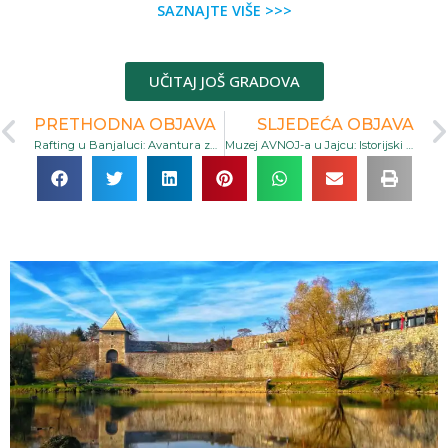
SAZNAJTE VIŠE >>>
UČITAJ JOŠ GRADOVA
PRETHODNA OBJAVA
SLJEDEĆA OBJAVA
Rafting u Banjaluci: Avantura za sve generacije
Muzej AVNOJ-a u Jajcu: Istorijski Spomenik Bosanske Krajine