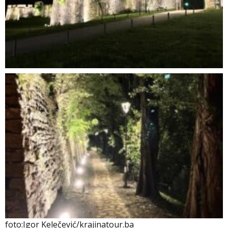
foto:Igor Kelečević/krajinatour.ba