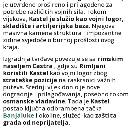
je utvrđeno prošireno i prilagođeno za
potrebe različitih vojnih sila. Tokom
vijekova,
Kastel je služio kao vojni logor,
skladište i artiljerijska baza
. Njegova
masivna kamena struktura i impozantne
zidine svjedoče o burnoj prošlosti ovog
kraja.
Izgradnja tvrđave povezuje se sa
rimskim
naseljem Castra
, gdje su
Rimljani
koristili Kastel
kao vojni logor zbog
strateške pozicije
na raskrsnici važnih
puteva. Srednji vijek donio je nove
dogradnje i prilagođavanja, posebno tokom
osmanske vladavine
. Tada je
Kastel
postao ključna odbrambena tačka
Banjaluke
i okoline, služeći kao
zaštita
grada od neprijatelja.