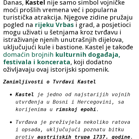
Danas,
Kastel
nije samo simbol vojničke
moći prošlih vremena već i popularna
turistička atrakcija. Njegove zidine pružaju
pogled na
rijeku Vrbas
i grad, a posjetioci
mogu uživati ​​u šetnjama kroz tvrđavu i
istraživanje njenih unutrašnjih dijelova,
uključujući kule i bastione. Kastel je takođe
domaćin brojnih
kulturnih događaja,
festivala i koncerata
, koji dodatno
oživljavaju ovaj istorijski spomenik.
Zanimljivosti o Tvrđavi Kastel
Kastel
 je jedno od najstarijih vojnih 
utvrđenja u Bosni i Hercegovini, sa 
korijenima u 
rimskoj epohi
.
Tvrđava je preživjela nekoliko ratova 
i opsada, uključujući poznatu bitku 
protiv 
austrijskih trupa 1737. godine
.