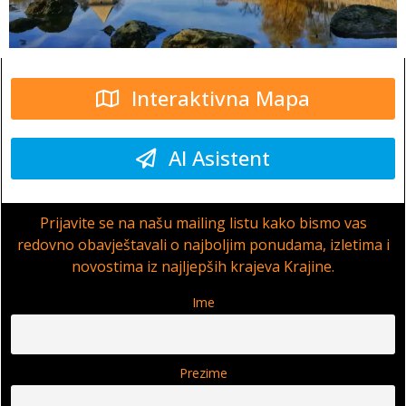
Interaktivna Mapa
AI Asistent
Prijavite se na našu mailing listu kako bismo vas
redovno obavještavali o najboljim ponudama, izletima i
novostima iz najljepših krajeva Krajine.
Ime
Prezime