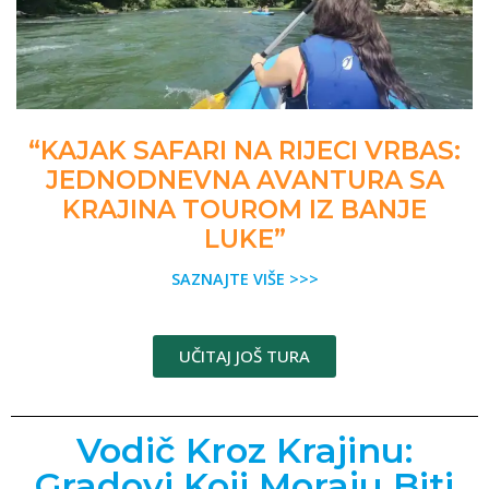
“KAJAK SAFARI NA RIJECI VRBAS:
JEDNODNEVNA AVANTURA SA
KRAJINA TOUROM IZ BANJE
LUKE”
SAZNAJTE VIŠE >>>
UČITAJ JOŠ TURA
Vodič Kroz Krajinu:
Gradovi Koji Moraju Biti