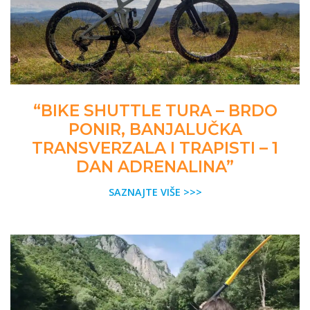
“BIKE SHUTTLE TURA – BRDO
PONIR, BANJALUČKA
TRANSVERZALA I TRAPISTI – 1
DAN ADRENALINA”
SAZNAJTE VIŠE >>>