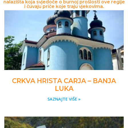
nalazišta koja svjedoče o burnoj prošlosti ove regije
i čuvaju priče koje traju vjekovima.
CRKVA HRISTA CARJA – BANJA
LUKA
SAZNAJTE VIŠE »