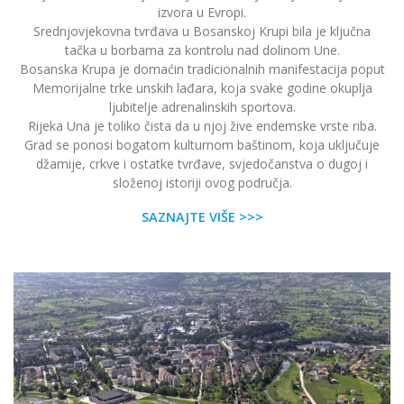
izvora u Evropi.
Srednjovjekovna tvrđava u Bosanskoj Krupi bila je ključna
tačka u borbama za kontrolu nad dolinom Une.
Bosanska Krupa je domaćin tradicionalnih manifestacija poput
Memorijalne trke unskih lađara, koja svake godine okuplja
ljubitelje adrenalinskih sportova.
Rijeka Una je toliko čista da u njoj žive endemske vrste riba.
Grad se ponosi bogatom kulturnom baštinom, koja uključuje
džamije, crkve i ostatke tvrđave, svjedočanstva o dugoj i
složenoj istoriji ovog područja.
SAZNAJTE VIŠE >>>