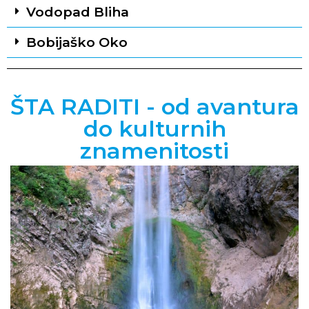
Vodopad Bliha
Bobijaško Oko
ŠTA RADITI - od avantura
do kulturnih
znamenitosti