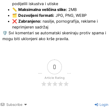
podijelili iskustva i utiske
📏
Maksimalna veličina slike:
2MB
🗂️
Dozvoljeni formati:
JPG, PNG, WEBP
❌
Zabranjeno:
nasilje, pornografija, reklame i
neprimjeren sadržaj
🛡️ Svi komentari se automatski skeniraju protiv spama i
mogu biti uklonjeni ako krše pravila.
0
Article Rating
Subscribe
Login