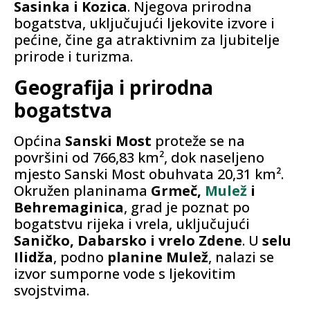
Sasinka i Kozica
. Njegova prirodna
bogatstva, uključujući ljekovite izvore i
pećine, čine ga atraktivnim za ljubitelje
prirode i turizma.
Geografija i prirodna
bogatstva
Općina
Sanski Most
proteže se na
površini od 766,83 km², dok naseljeno
mjesto Sanski Most obuhvata 20,31 km².
Okružen planinama
Grmeč,
Mulež
i
Behremaginica
, grad je poznat po
bogatstvu rijeka i vrela, uključujući
Saničko, Dabarsko i vrelo Zdene
. U
selu
Ilidža
, podno
planine Mulež
, nalazi se
izvor sumporne vode s ljekovitim
svojstvima.