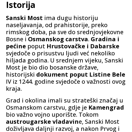
Istorija
Sanski Most
ima dugu historiju
naseljavanja, od prahistorije, preko
rimskog doba, pa sve do srednjovjekovne
Bosne i
Osmanskog carstva
.
Gradina i
pećine
poput
Hrustovačke i Dabarske
svjedoče o prisustvu ljudi već nekoliko
hiljada godina. U srednjem vijeku, Sanski
Most je bio dio bosanske države,
historijski
dokument poput Listine Bele
IV iz 1244. godine svjedoče o važnosti ovog
kraja.
Grad i okolina imali su strateški značaj u
Osmanskom carstvu, gdje je
Kamengrad
bio važno vojno uporište. Tokom
austrougarske vladavin
e, Sanski Most
doživljava daljnji razvoj, a nakon Prvog i