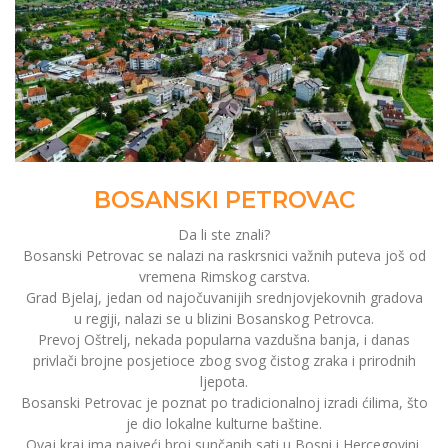
BOSANSKI PETROVAC
Da li ste znali?
Bosanski Petrovac se nalazi na raskrsnici važnih puteva još od
vremena Rimskog carstva.
Grad Bjelaj, jedan od najočuvanijih srednjovjekovnih gradova
u regiji, nalazi se u blizini Bosanskog Petrovca.
Prevoj Oštrelj, nekada popularna vazdušna banja, i danas
privlači brojne posjetioce zbog svog čistog zraka i prirodnih
ljepota.
Bosanski Petrovac je poznat po tradicionalnoj izradi ćilima, što
je dio lokalne kulturne baštine.
Ovaj kraj ima najveći broj sunčanih sati u Bosni i Hercegovini,