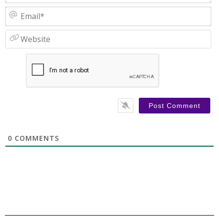
Em
W
0
COMMENTS