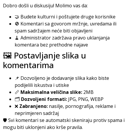
Dobro došli u diskusiju! Molimo vas da:
🤝 Budete kulturni i poštujete druge korisnike
🚫 Komentari sa govorom mržnje, uvredama ili
spam sadržajem neće biti objavljeni
🧹 Administrator zadržava pravo uklanjanja
komentara bez prethodne najave
🖼️ Postavljanje slika u
komentarima
📌 Dozvoljeno je dodavanje slika kako biste
podijelili iskustva i utiske
📏
Maksimalna veličina slike:
2MB
🗂️
Dozvoljeni formati:
JPG, PNG, WEBP
❌
Zabranjeno:
nasilje, pornografija, reklame i
neprimjeren sadržaj
🛡️ Svi komentari se automatski skeniraju protiv spama i
mogu biti uklonjeni ako krše pravila.