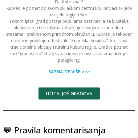
Da li ste znali?
Kupres je poznat po svom skijaškom centru koji privlači skijaše
iz cijele regije i šire.
Tokom ljeta, grad postaje popularna destinacija za ljubitelje
planinarenja i biciklizma zahvaljujući svojim izvanrednim
stazama i prekrasnom prirodnom okruženju. Kupres je također
domaćin godišnjem festivalu “Kupreška kosidba”, koji slavi
tradicionalne običaje i ruralnu kulturu regije. Grad je poznat
kao “grad vjetra” zbog svojih idealnih uvjeta za zmajarenje i
paragliding.
SAZNAJTE VIŠE >>>
UČITAJ JOŠ GRADOVA
💬 Pravila komentarisanja