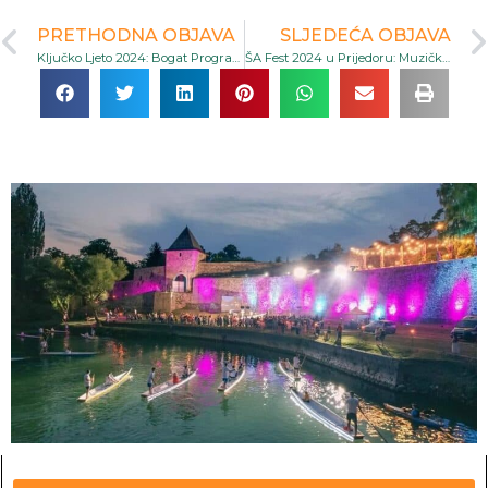
PRETHODNA OBJAVA
SLJEDEĆA OBJAVA
Ključko Ljeto 2024: Bogat Program Kulturnih i Sportskih Aktivnosti u Gradu Ključu
ŠA Fest 2024 u Prijedoru: Muzički, Umjetnički i Kulturni Spektakl Posvećen Daliboru Popoviću Mikši