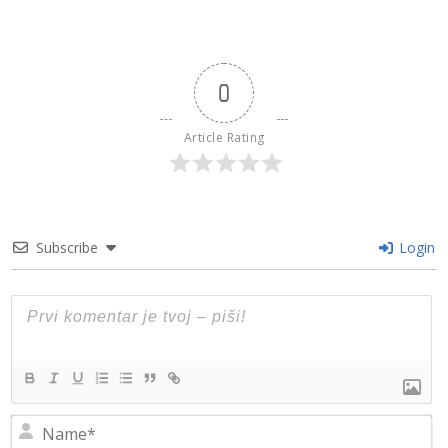
0
Article Rating
Subscribe
Login
N