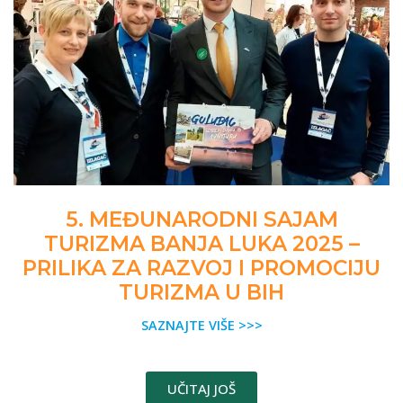
5. MEĐUNARODNI SAJAM
TURIZMA BANJA LUKA 2025 –
PRILIKA ZA RAZVOJ I PROMOCIJU
TURIZMA U BIH
SAZNAJTE VIŠE >>>
UČITAJ JOŠ