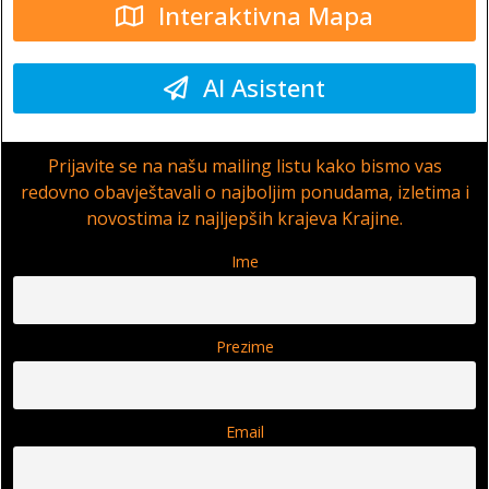
Interaktivna Mapa
AI Asistent
Prijavite se na našu mailing listu kako bismo vas
redovno obavještavali o najboljim ponudama, izletima i
novostima iz najljepših krajeva Krajine.
Ime
Prezime
Email