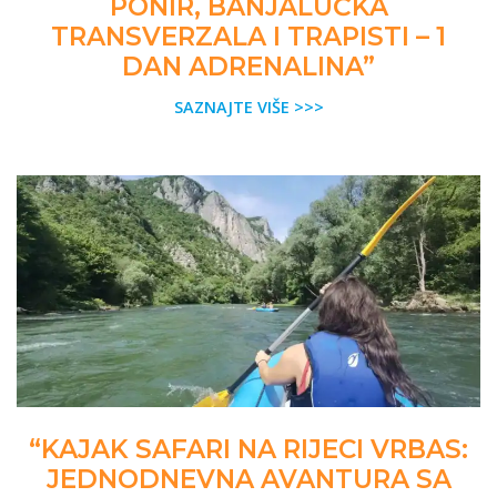
PONIR, BANJALUČKA
TRANSVERZALA I TRAPISTI – 1
DAN ADRENALINA”
SAZNAJTE VIŠE >>>
“KAJAK SAFARI NA RIJECI VRBAS:
JEDNODNEVNA AVANTURA SA