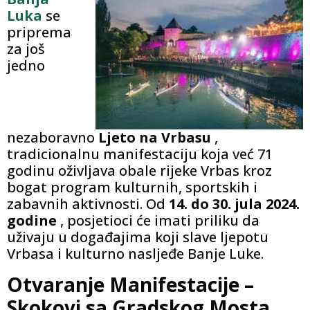
Luka
se
priprema
za još
jedno
nezaboravno
Ljeto na Vrbasu
,
tradicionalnu manifestaciju koja već 71
godinu oživljava obale rijeke Vrbas kroz
bogat program kulturnih, sportskih i
zabavnih aktivnosti. Od
14. do 30. jula 2024.
godine
, posjetioci će imati priliku da
uživaju u događajima koji slave ljepotu
Vrbasa i kulturno nasljeđe Banje Luke.
Otvaranje Manifestacije –
Skokovi sa Gradskog Mosta