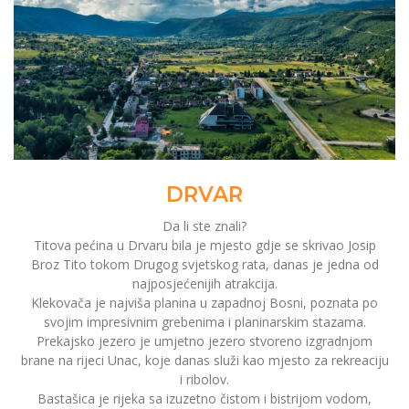
DRVAR
Da li ste znali?
Titova pećina u Drvaru bila je mjesto gdje se skrivao Josip
Broz Tito tokom Drugog svjetskog rata, danas je jedna od
najposjećenijih atrakcija.
Klekovača je najviša planina u zapadnoj Bosni, poznata po
svojim impresivnim grebenima i planinarskim stazama.
Prekajsko jezero je umjetno jezero stvoreno izgradnjom
brane na rijeci Unac, koje danas služi kao mjesto za rekreaciju
i ribolov.
Bastašica je rijeka sa izuzetno čistom i bistrijom vodom,