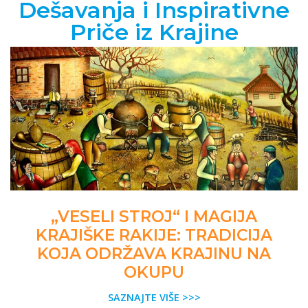
Dešavanja i Inspirativne
Priče iz Krajine
„VESELI STROJ“ I MAGIJA
KRAJIŠKE RAKIJE: TRADICIJA
KOJA ODRŽAVA KRAJINU NA
OKUPU
SAZNAJTE VIŠE >>>