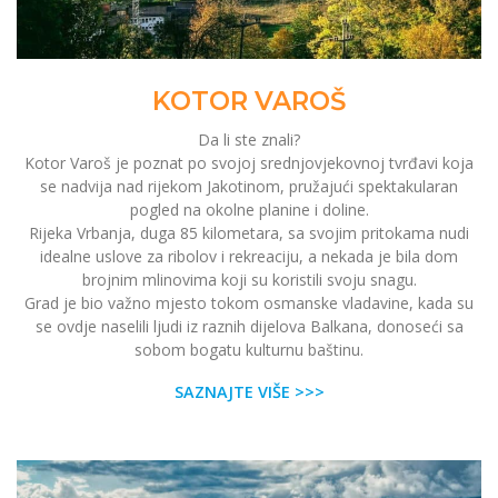
KOTOR VAROŠ
Da li ste znali?
Kotor Varoš je poznat po svojoj srednjovjekovnoj tvrđavi koja
se nadvija nad rijekom Jakotinom, pružajući spektakularan
pogled na okolne planine i doline.
Rijeka Vrbanja, duga 85 kilometara, sa svojim pritokama nudi
idealne uslove za ribolov i rekreaciju, a nekada je bila dom
brojnim mlinovima koji su koristili svoju snagu.
Grad je bio važno mjesto tokom osmanske vladavine, kada su
se ovdje naselili ljudi iz raznih dijelova Balkana, donoseći sa
sobom bogatu kulturnu baštinu.
SAZNAJTE VIŠE >>>