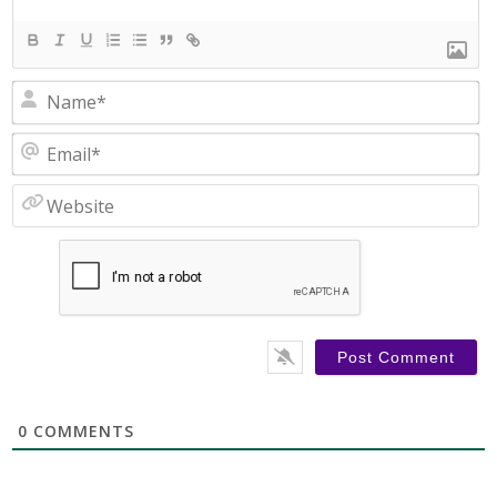
N
Em
W
0
COMMENTS