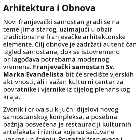
Arhitektura i Obnova
Novi franjevački samostan gradi se na
temeljima starog, uzimajući u obzir
tradicionalne franjevačke arhitektonske
elemente. Cilj obnove je zadržati autentičan
izgled samostana, dok se istovremeno
prilagođava potrebama modernog
vremena.
Franjevački samostan Sv.
Marka Evanđelista
bit će središte vjerskih
aktivnosti, ali i važan kulturni centar za
povratnike i vjernike iz cijelog plehanskog
kraja.
Zvonik i crkva su ključni dijelovi novog
samostanskog kompleksa, a posebna
pažnja posvećena je restauraciji kulturnih
artefakata i riznica koje su sačuvane
uprkos uništenju. Povratak franjevaca i