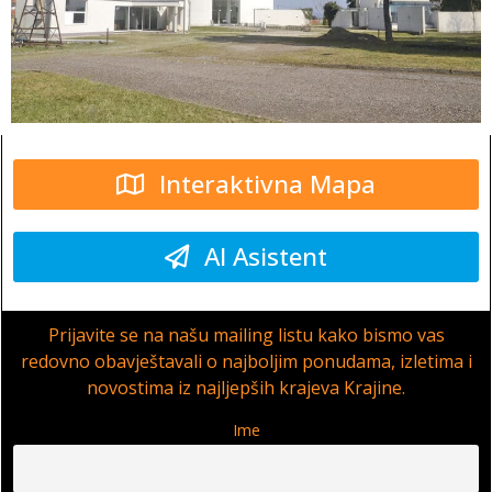
Interaktivna Mapa
AI Asistent
Prijavite se na našu mailing listu kako bismo vas
redovno obavještavali o najboljim ponudama, izletima i
novostima iz najljepših krajeva Krajine.
Ime