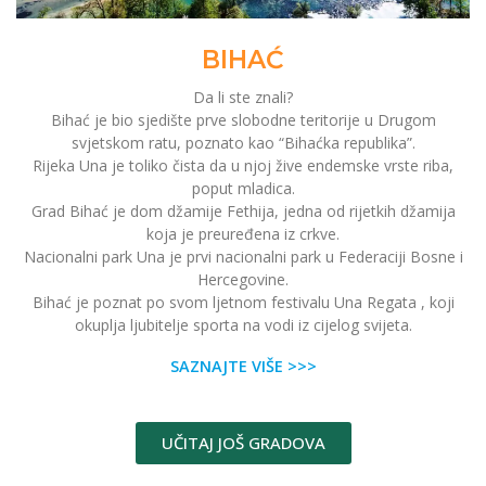
BIHAĆ
Da li ste znali?
Bihać je bio sjedište prve slobodne teritorije u Drugom
svjetskom ratu, poznato kao “Bihaćka republika”.
Rijeka Una je toliko čista da u njoj žive endemske vrste riba,
poput mladica.
Grad Bihać je dom džamije Fethija, jedna od rijetkih džamija
koja je preuređena iz crkve.
Nacionalni park Una je prvi nacionalni park u Federaciji Bosne i
Hercegovine.
Bihać je poznat po svom ljetnom festivalu Una Regata , koji
okuplja ljubitelje sporta na vodi iz cijelog svijeta.
SAZNAJTE VIŠE >>>
UČITAJ JOŠ GRADOVA