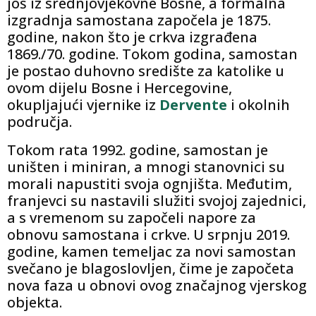
još iz srednjovjekovne Bosne, a formalna
izgradnja samostana započela je 1875.
godine, nakon što je crkva izgrađena
1869./70. godine. Tokom godina, samostan
je postao duhovno središte za katolike u
ovom dijelu Bosne i Hercegovine,
okupljajući vjernike iz
Dervente
i okolnih
područja.
Tokom rata 1992. godine, samostan je
uništen i miniran, a mnogi stanovnici su
morali napustiti svoja ognjišta. Međutim,
franjevci su nastavili služiti svojoj zajednici,
a s vremenom su započeli napore za
obnovu samostana i crkve. U srpnju 2019.
godine, kamen temeljac za novi samostan
svečano je blagoslovljen, čime je započeta
nova faza u obnovi ovog značajnog vjerskog
objekta.