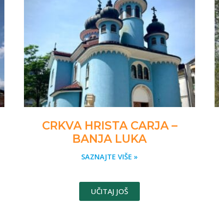
CRKVA HRISTA CARJA –
BANJA LUKA
SAZNAJTE VIŠE »
UČITAJ JOŠ