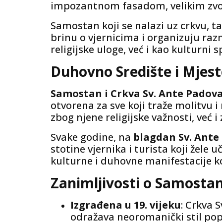
impozantnom fasadom, velikim zvoni
Samostan koji se nalazi uz crkvu, t
brinu o vjernicima i organizuju raz
religijske uloge, već i kao kulturni 
Duhovno Središte i Mjes
Samostan i Crkva Sv. Ante Padov
otvorena za sve koji traže molitvu
zbog njene religijske važnosti, već i
Svake godine, na
blagdan Sv. Ant
stotine vjernika i turista koji žele
kulturne i duhovne manifestacije koje
Zanimljivosti o Samostan
Izgrađena u 19. vijeku
: Crkva 
odražava neoromanički stil pop