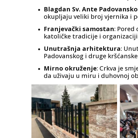
Blagdan Sv. Ante Padovansk
okupljaju veliki broj vjernika i p
Franjevački samostan
: Pored 
katoličke tradicije i organizacij
Unutrašnja arhitektura
: Unu
Padovanskog i druge kršćanske 
Mirno okruženje
: Crkva je sm
da uživaju u miru i duhovnoj ob