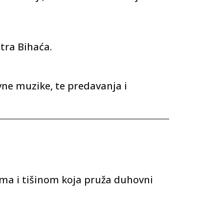
ntra Bihaća.
vne muzike, te predavanja i
ima i tišinom koja pruža duhovni