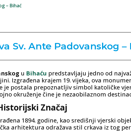
og – Bihać
va Sv. Ante Padovanskog –
anskog
u
Bihaću
predstavljaju jedno od najvaž
jini. Izgrađena krajem 19. vijeka, ova monume
e je postala prepoznatljiv simbol katoličke vjer
ojno okruženje čine je nezaobilaznom destinaci
Historijski Značaj
građena 1894. godine, kao središnji vjerski obj
a arhitektura odražava stil crkava iz tog per