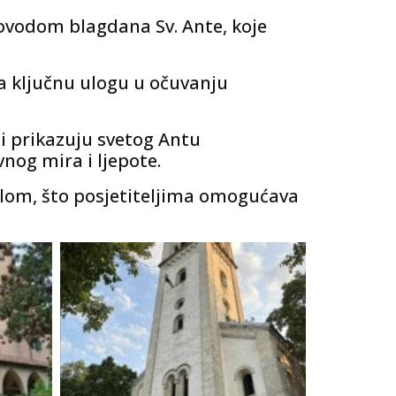
povodom blagdana Sv. Ante, koje
gra ključnu ulogu u očuvanju
oji prikazuju svetog Antu
nog mira i ljepote.
ilom, što posjetiteljima omogućava