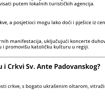
sati putem lokalnih turističkih agencija.
kve, a posjetioci mogu lako doći i pješice iz ce
rnih manifestacija, uključujući koncerte duho
 i promovišu katoličku kulturu u regiji.
u i Crkvi Sv. Ante Padovanskog?
osti crkve, s bogato ukrašenim oltarom, vitraž