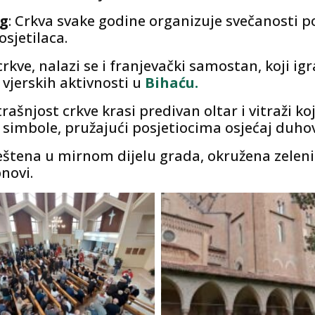
og
: Crkva svake godine organizuje svečanosti 
osjetilaca.
crkve, nalazi se i franjevački samostan, koji i
i vjerskih aktivnosti u
Bihaću.
trašnjost crkve krasi predivan oltar i vitraži k
simbole, pružajući posjetiocima osjećaj duhov
ještena u mirnom dijelu grada, okružena zelen
novi.