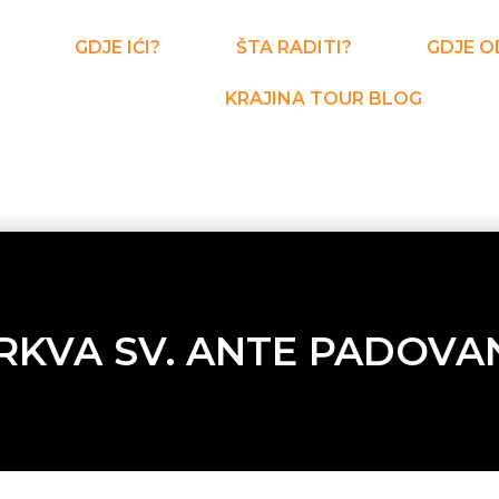
GDJE IĆI?
ŠTA RADITI?
GDJE O
KRAJINA TOUR BLOG
RKVA SV. ANTE PADOVA