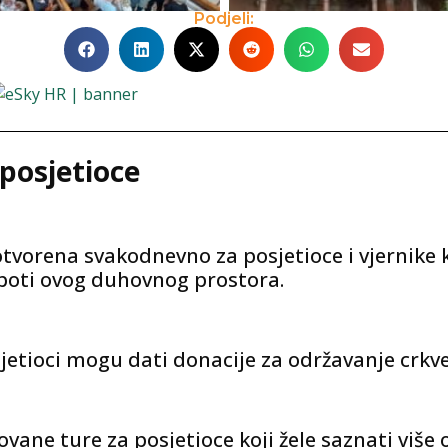
Podjeli:
 posjetioce
tvorena svakodnevno za posjetioce i vjernike k
epoti ovog duhovnog prostora.
sjetioci mogu dati donacije za održavanje crkv
ne ture za posjetioce koji žele saznati više o 