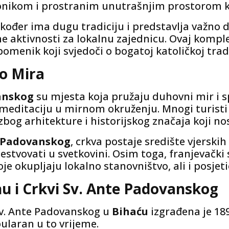
kom i prostranim unutrašnjim prostorom koji 
akođer ima dugu tradiciju i predstavlja važno d
ne aktivnosti za lokalnu zajednicu. Ovaj komp
spomenik koji svjedoči o bogatoj katoličkoj tradi
to Mira
anskog
su mjesta koja pružaju duhovni mir i s
 i meditaciju u mirnom okruženju. Mnogi turis
 zbog arhitekture i historijskog značaja koji nos
e Padovanskog
, crkva postaje središte vjerskih
 učestvovati u svetkovini. Osim toga, franjevač
 okupljaju lokalno stanovništvo, ali i posjetioc
u i Crkvi Sv. Ante Padovanskog
Sv. Ante Padovanskog u
Bihaću
izgrađena je 189
ularan u to vrijeme.