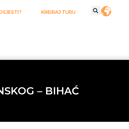
DSJESTI?
KREIRAJ TURU
NSKOG – BIHAĆ