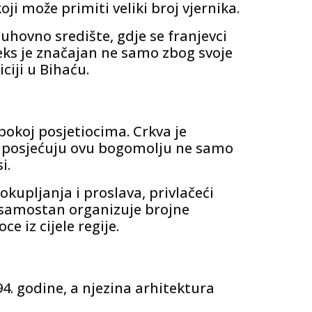
može primiti veliki broj vjernika.
uhovno središte, gdje se franjevci
leks je značajan ne samo zbog svoje
ciji u Bihaću.
pokoj posjetiocima. Crkva je
ti posjećuju ovu bogomolju ne samo
i.
 okupljanja i proslava, privlačeći
ki samostan organizuje brojne
e iz cijele regije.
4. godine, a njezina arhitektura