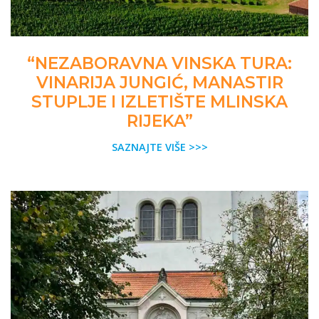
“NEZABORAVNA VINSKA TURA:
VINARIJA JUNGIĆ, MANASTIR
STUPLJE I IZLETIŠTE MLINSKA
RIJEKA”
SAZNAJTE VIŠE >>>