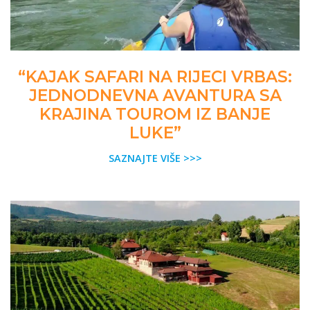
“KAJAK SAFARI NA RIJECI VRBAS:
JEDNODNEVNA AVANTURA SA
KRAJINA TOUROM IZ BANJE
LUKE”
SAZNAJTE VIŠE >>>