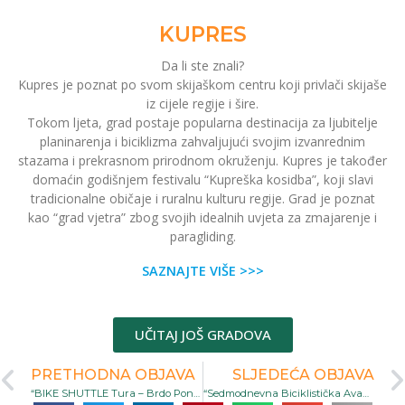
KUPRES
Da li ste znali?
Kupres je poznat po svom skijaškom centru koji privlači skijaše
iz cijele regije i šire.
Tokom ljeta, grad postaje popularna destinacija za ljubitelje
planinarenja i biciklizma zahvaljujući svojim izvanrednim
stazama i prekrasnom prirodnom okruženju. Kupres je također
domaćin godišnjem festivalu “Kupreška kosidba”, koji slavi
tradicionalne običaje i ruralnu kulturu regije. Grad je poznat
kao “grad vjetra” zbog svojih idealnih uvjeta za zmajarenje i
paragliding.
SAZNAJTE VIŠE >>>
UČITAJ JOŠ GRADOVA
PRETHODNA OBJAVA
SLJEDEĆA OBJAVA
“BIKE SHUTTLE Tura – Brdo Ponir, Banjalučka Transverzala i Trapisti – 1 Dan Adrenalina”
“Sedmodnevna Biciklistička Avantura Kroz Krajinu”