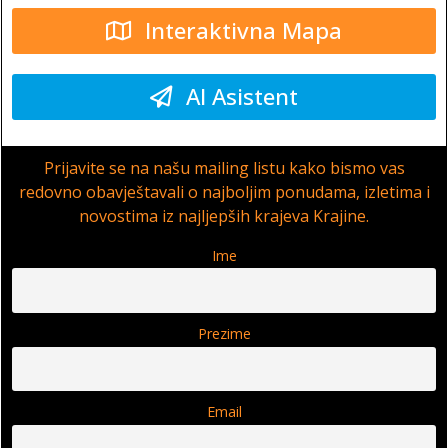
Interaktivna Mapa
AI Asistent
Prijavite se na našu mailing listu kako bismo vas
redovno obavještavali o najboljim ponudama, izletima i
novostima iz najljepših krajeva Krajine.
Ime
Prezime
Email