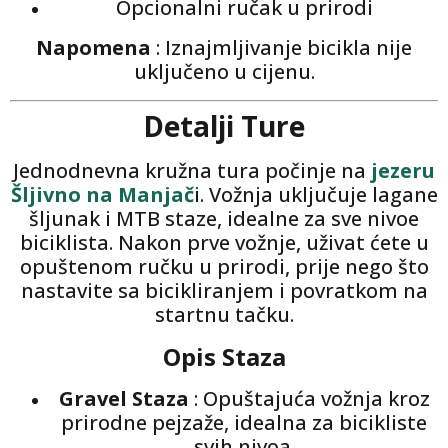
Opcionalni ručak u prirodi
Napomena
: Iznajmljivanje bicikla nije
uključeno u cijenu.
Detalji Ture
Jednodnevna kružna tura počinje na
jezeru
Šljivno na Manjač
i. Vožnja uključuje lagane
šljunak i MTB staze, idealne za sve nivoe
biciklista. Nakon prve vožnje, uživat ćete u
opuštenom ručku u prirodi, prije nego što
nastavite sa bicikliranjem i povratkom na
startnu tačku.
Opis Staza
Gravel Staza
: Opuštajuća vožnja kroz
prirodne pejzaže, idealna za bicikliste
svih nivoa.