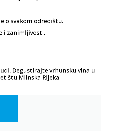
ije o svakom odredištu.
e i zanimljivosti.
 nudi. Degustirajte vrhunsku vina u
letištu Mlinska Rijeka!