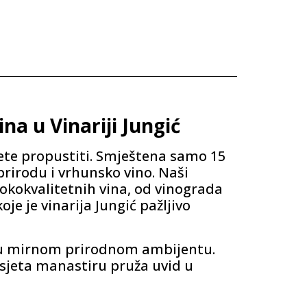
na u Vinariji Jungić
mijete propustiti. Smještena samo 15
 prirodu i vrhunsko vino. Naši
sokokvalitetnih vina, od vinograda
je je vinarija Jungić pažljivo
 u mirnom prirodnom ambijentu.
osjeta manastiru pruža uvid u