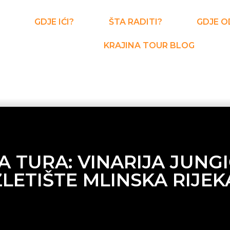
GDJE IĆI?
ŠTA RADITI?
GDJE O
KRAJINA TOUR BLOG
 TURA: VINARIJA JUNGIĆ
ZLETIŠTE MLINSKA RIJEK