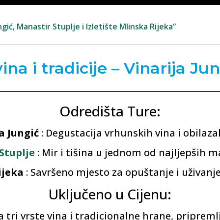
ić, Manastir Stuplje i Izletište Mlinska Rijeka”
ina i tradicije – Vinarija Ju
Odredišta Ture:
a Jungić
: Degustacija vrhunskih vina i obilaza
Stuplje
: Mir i tišina u jednom od najljepših m
ijeka
: Savršeno mjesto za opuštanje i uživanj
Uključeno u Cijenu:
 tri vrste vina i tradicionalne hrane, pripremlj