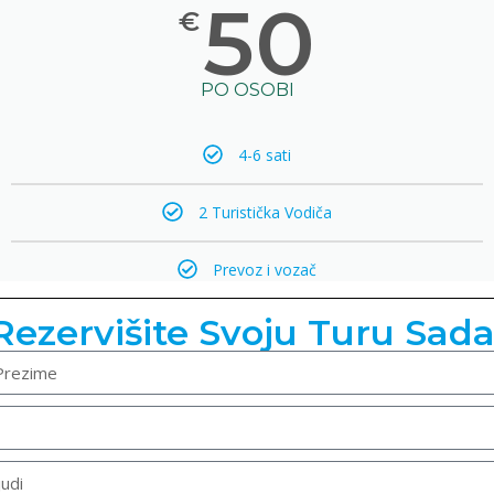
50
€
PO OSOBI
4-6 sati
2 Turistička Vodiča
Prevoz i vozač
Rezervišite Svoju Turu Sada