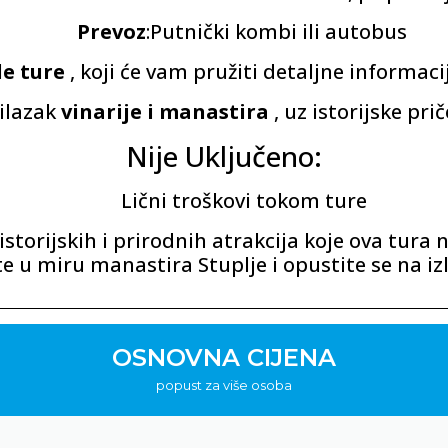
Prevoz
:Putnički kombi ili autobus
le ture
, koji će vam pružiti detaljne informac
ilazak
vinarije i manastira
, uz istorijske prič
Nije Uključeno:
Lični troškovi tokom ture
istorijskih i prirodnih atrakcija koje ova tura
jte u miru manastira Stuplje i opustite se na iz
OSNOVNA CIJENA
popust za više osoba