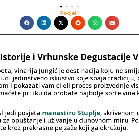
Podjeli:
Istorije i Vrhunske Degustacije Vi
jepota, vinarija Jungić je destinacija koju ne s
 nudi jedinstveno iskustvo koje spaja tradiciju,
m i pokazati vam cijeli proces proizvodnje vi
maćete priliku da probate najbolje sorte vina ko
slijedi posjeta
manastiru Stuplje
, skrivenom
u za opuštanje i uživanje u duhovnom miru. P
te kroz prekrasne pejzaže koji ga okružuju.