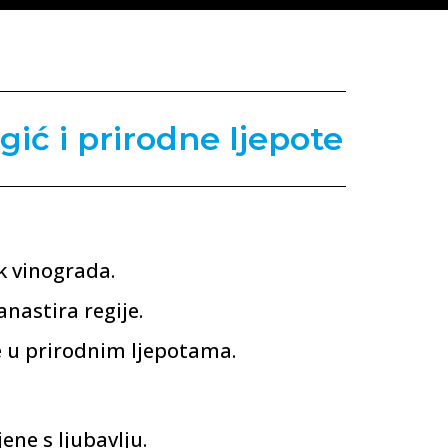
ngić i prirodne ljepote
k vinograda.
anastira regije.
e u prirodnim ljepotama.
ene s ljubavlju.