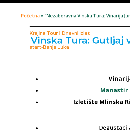
Početna
»
“Nezaboravna Vinska Tura: Vinarija Jung
Krajina Tour I Dnevni izlet
Vinska Tura: Gutljaj v
start-Banja Luka
Vinarij
Manastir 
Izletište Mlinska R
Degustacija