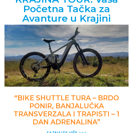
Početna Tačka za
Avanture u Krajini
“BIKE SHUTTLE TURA – BRDO
PONIR, BANJALUČKA
TRANSVERZALA I TRAPISTI – 1
DAN ADRENALINA”
SAZNAJTE VIŠE >>>