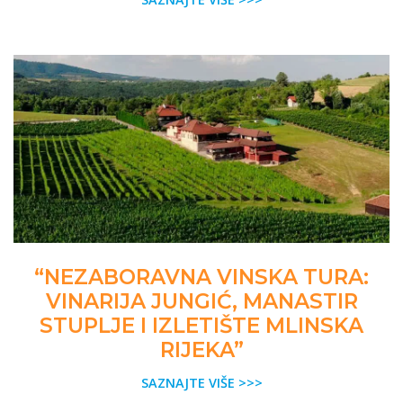
“NEZABORAVNA VINSKA TURA:
VINARIJA JUNGIĆ, MANASTIR
STUPLJE I IZLETIŠTE MLINSKA
RIJEKA”
SAZNAJTE VIŠE >>>