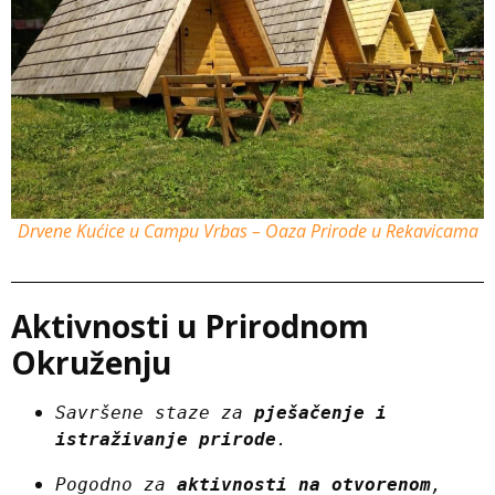
Drvene Kućice u Campu Vrbas – Oaza Prirode u Rekavicama
Aktivnosti u Prirodnom
Okruženju
Savršene staze za 
pješačenje i 
istraživanje prirode
.
Pogodno za 
aktivnosti na otvorenom
, 