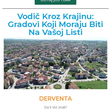
Vodič Kroz Krajinu:
Gradovi Koji Moraju Biti
Na Vašoj Listi
DERVENTA
Da li ste znali?