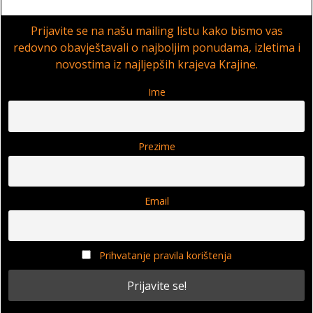
Prijavite se na našu mailing listu kako bismo vas
redovno obavještavali o najboljim ponudama, izletima i
novostima iz najljepših krajeva Krajine.
Ime
Prezime
Email
Prihvatanje pravila korištenja