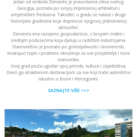
Jedan od simbola Dervente je pravoslavna crkva svetog
Georgija, poznata po svojoj impresivnoj arhitekturi i
umjetničkim freskama. Također, u gradu se nalaze i druge
historijske građevine koje doprinose njegovoj jedinstvenoj
atmosferi.
Derventa ima razvijeno gospodarstvo, s brojnim malim i
srednjim poduzećima koja djeluju u različitim industrijama.
Stanovništvo je poznato po gostoljubivosti i otvorenosti,
stvarajući toplo i pozitivno okruženje za sve posjetitelje i nove
stanovnike.
Ovaj grad pruža ugodan spoj prirode, kulture i zajedništva,
čineći ga atraktivnom destinacijom za sve koji traže autentično
iskustvo u Bosni i Hercegovini.
SAZNAJTE VIŠE >>>