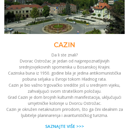
CAZIN
Da li ste znali?
Dvorac Ostrožac je jedan od najprepoznatljivijih
srednjovjekovnih spomenika u Bosanskoj Krajini.
Cazinska buna iz 1950. godine bila je jedina antikomunistička
pobuna seljaka u Evropi tokom Hladnog rata.
Cazin je bio važno trgovačko središte još u srednjem vijeku,
zahvaljujući svom strateškom položaju.
Grad Cazin je dom brojnih kulturnih manifestacija, uključujući
umjetničke kolonije u Dvorcu Ostrožac.
Cazin je okružen netaknutom prirodom, što ga čini idealnim za
ljubitelje planinarenja i avanturističkog turizma.
SAZNAJTE VIŠE >>>