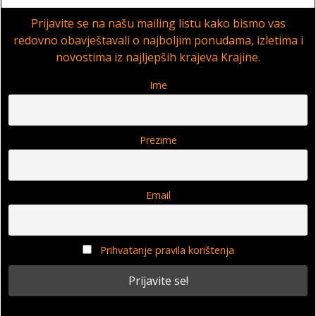
Prijavite se na našu mailing listu kako bismo vas
redovno obavještavali o najboljim ponudama, izletima i
novostima iz najljepših krajeva Krajine.
Ime
Prezime
Email
Prihvatanje pravila korištenja