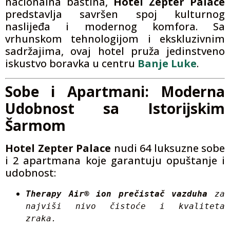
nacionalna baština,
Hotel Zepter Palace
predstavlja savršen spoj kulturnog
naslijeđa i modernog komfora. Sa
vrhunskom tehnologijom i ekskluzivnim
sadržajima, ovaj hotel pruža jedinstveno
iskustvo boravka u centru
Banje Luke
.
Sobe i Apartmani: Moderna
Udobnost sa Istorijskim
Šarmom
Hotel Zepter Palace
nudi 64 luksuzne sobe
i 2 apartmana koje garantuju opuštanje i
udobnost:
Therapy Air® ion prečistač vazduha
 za 
najviši nivo čistoće i kvaliteta 
zraka.