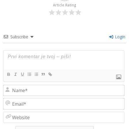
Article Rating
Subscribe
Login
N
Em
W