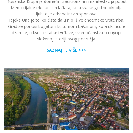
Bosanska Krupa je domaćin tradicionalnih manifestacija poput
Memorijalne trke unskih lađara, koja svake godine okuplja
ljubitelje adrenalinskih sportova.
Rijeka Una je toliko čista da u njoj žive endemske vrste riba.
Grad se ponosi bogatom kulturnom baštinom, koja uključuje
džamije, crkve i ostatke tvrđave, svjedočanstva o dugoj i
složenoj istoriji ovog područja.
SAZNAJTE VIŠE >>>