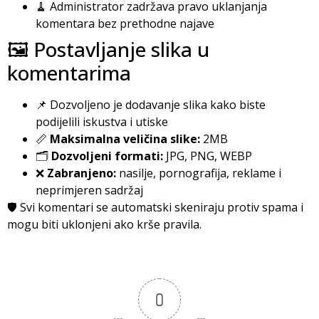
🧹 Administrator zadržava pravo uklanjanja
komentara bez prethodne najave
🖼️ Postavljanje slika u
komentarima
📌 Dozvoljeno je dodavanje slika kako biste
podijelili iskustva i utiske
📏
Maksimalna veličina slike:
2MB
🗂️
Dozvoljeni formati:
JPG, PNG, WEBP
❌
Zabranjeno:
nasilje, pornografija, reklame i
neprimjeren sadržaj
🛡️ Svi komentari se automatski skeniraju protiv spama i
mogu biti uklonjeni ako krše pravila.
0