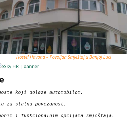
Hostel Havana – Povoljan Smještaj u Banjoj Luci
ge
goste koji dolaze automobilom.
tu za stalnu povezanost.
obnim i funkcionalnim opcijama smještaja.