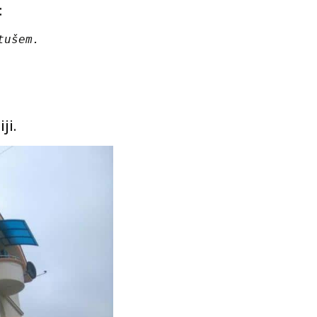
:
tušem.
ji.