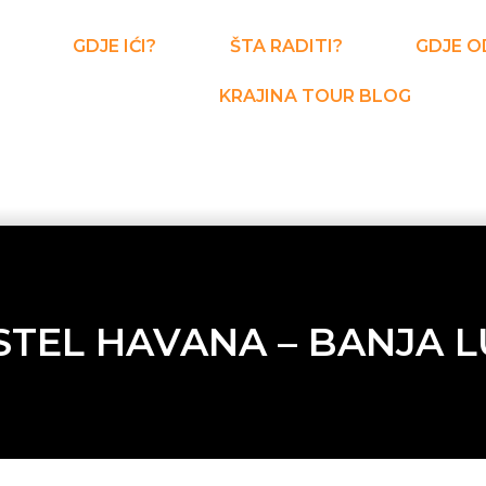
GDJE IĆI?
ŠTA RADITI?
GDJE O
KRAJINA TOUR BLOG
TEL HAVANA – BANJA 