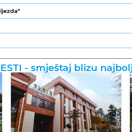
ijezda"
TI - smještaj blizu najbolj