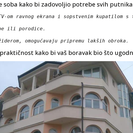
e soba kako bi zadovoljio potrebe svih putnika
TV-om ravnog ekrana i sopstvenim kupatilom s 
pe ili porodice.
židerom, omogućavaju pripremu lakših obroka.
raktičnost kako bi vaš boravak bio što ugodni