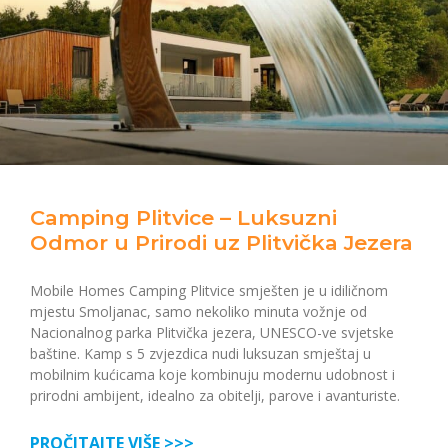
Camping Plitvice – Luksuzni
Odmor u Prirodi uz Plitvička Jezera
Mobile Homes Camping Plitvice smješten je u idiličnom
mjestu Smoljanac, samo nekoliko minuta vožnje od
Nacionalnog parka Plitvička jezera, UNESCO-ve svjetske
baštine. Kamp s 5 zvjezdica nudi luksuzan smještaj u
mobilnim kućicama koje kombinuju modernu udobnost i
prirodni ambijent, idealno za obitelji, parove i avanturiste.
PROČITAJTE VIŠE >>>