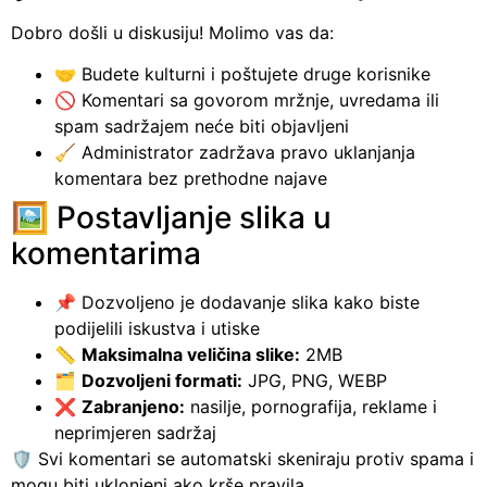
Dobro došli u diskusiju! Molimo vas da:
🤝 Budete kulturni i poštujete druge korisnike
🚫 Komentari sa govorom mržnje, uvredama ili
spam sadržajem neće biti objavljeni
🧹 Administrator zadržava pravo uklanjanja
komentara bez prethodne najave
🖼️ Postavljanje slika u
komentarima
📌 Dozvoljeno je dodavanje slika kako biste
podijelili iskustva i utiske
📏
Maksimalna veličina slike:
2MB
🗂️
Dozvoljeni formati:
JPG, PNG, WEBP
❌
Zabranjeno:
nasilje, pornografija, reklame i
neprimjeren sadržaj
🛡️ Svi komentari se automatski skeniraju protiv spama i
mogu biti uklonjeni ako krše pravila.