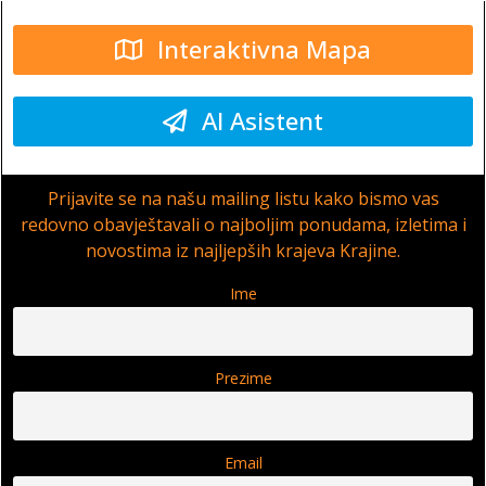
Interaktivna Mapa
AI Asistent
Prijavite se na našu mailing listu kako bismo vas
redovno obavještavali o najboljim ponudama, izletima i
novostima iz najljepših krajeva Krajine.
Ime
Prezime
Email