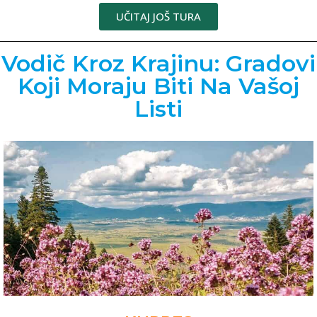
UČITAJ JOŠ TURA
Vodič Kroz Krajinu: Gradovi
Koji Moraju Biti Na Vašoj
Listi