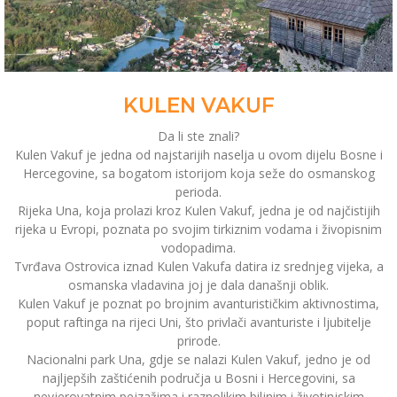
KULEN VAKUF
Da li ste znali?
Kulen Vakuf je jedna od najstarijih naselja u ovom dijelu Bosne i
Hercegovine, sa bogatom istorijom koja seže do osmanskog
perioda.
Rijeka Una, koja prolazi kroz Kulen Vakuf, jedna je od najčistijih
rijeka u Evropi, poznata po svojim tirkiznim vodama i živopisnim
vodopadima.
Tvrđava Ostrovica iznad Kulen Vakufa datira iz srednjeg vijeka, a
osmanska vladavina joj je dala današnji oblik.
Kulen Vakuf je poznat po brojnim avanturističkim aktivnostima,
poput raftinga na rijeci Uni, što privlači avanturiste i ljubitelje
prirode.
Nacionalni park Una, gdje se nalazi Kulen Vakuf, jedno je od
najljepših zaštićenih područja u Bosni i Hercegovini, sa
nevjerovatnim pejzažima i raznolikim biljnim i životinjskim