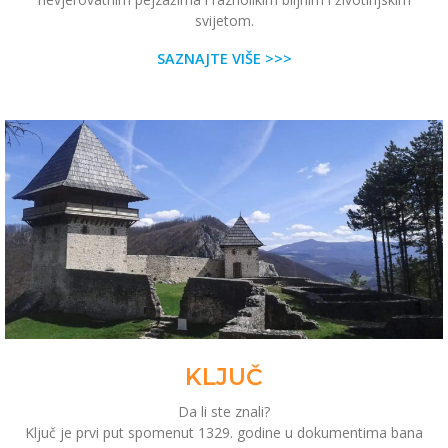
svijetom.
SAZNAJTE VIŠE >>>
KLJUČ
Da li ste znali?
Ključ je prvi put spomenut 1329. godine u dokumentima bana