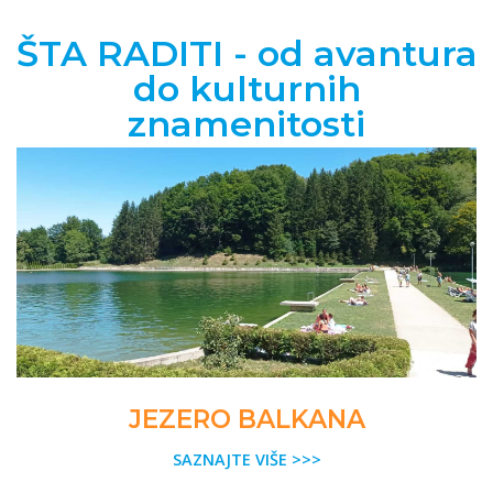
ŠTA RADITI - od avantura
do kulturnih
znamenitosti
JEZERO BALKANA
SAZNAJTE VIŠE >>>