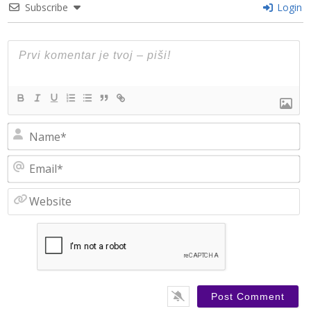
Subscribe
Login
N
Em
W