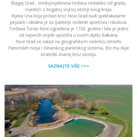
Blagaj Grad , srednjovjekovna tvrđava nedaleko od grada,
svjedoči o bogatoj vojnoj istoriji ovog kraja.
Rijeka Una koja prolazi kroz Novi Grad nudi spektakularne
pejzaže i idealna je za ljubitelje vodenih sportova i ribolova.
Tvrđava Turski Novi izgrađena je 1726. godine i bila je jedno
od najvećih vojnih uporišta u ovom dijelu Balkana.
Novi Grad se nalazi na geografskom raskršću između
Panonskih nizija i Dinarskog planinskog sistema, što mu daje
strateški značaj kroz istoriju.
SAZNAJTE VIŠE >>>