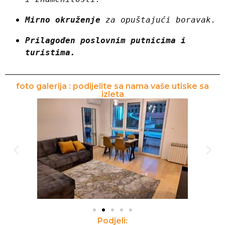
Mirno okruženje
 za opuštajući boravak.
Prilagođen poslovnim putnicima i 
turistima.
foto galerija : podijelite sa nama vaše utiske sa
izleta
Podjeli: