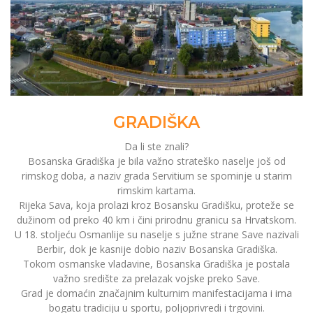
GRADIŠKA
Da li ste znali?
Bosanska Gradiška je bila važno strateško naselje još od
rimskog doba, a naziv grada Servitium se spominje u starim
rimskim kartama.
Rijeka Sava, koja prolazi kroz Bosansku Gradišku, proteže se
dužinom od preko 40 km i čini prirodnu granicu sa Hrvatskom.
U 18. stoljeću Osmanlije su naselje s južne strane Save nazivali
Berbir, dok je kasnije dobio naziv Bosanska Gradiška.
Tokom osmanske vladavine, Bosanska Gradiška je postala
važno središte za prelazak vojske preko Save.
Grad je domaćin značajnim kulturnim manifestacijama i ima
bogatu tradiciju u sportu, poljoprivredi i trgovini.