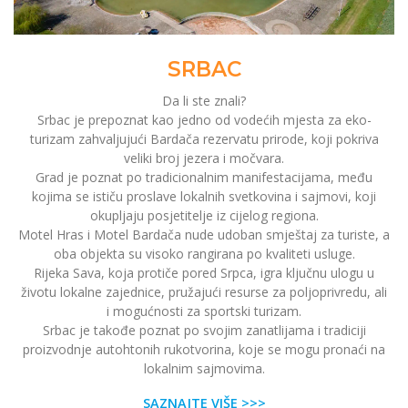
SRBAC
Da li ste znali?
Srbac je prepoznat kao jedno od vodećih mjesta za eko-
turizam zahvaljujući Bardača rezervatu prirode, koji pokriva
veliki broj jezera i močvara.
Grad je poznat po tradicionalnim manifestacijama, među
kojima se ističu proslave lokalnih svetkovina i sajmovi, koji
okupljaju posjetitelje iz cijelog regiona.
Motel Hras i Motel Bardača nude udoban smještaj za turiste, a
oba objekta su visoko rangirana po kvaliteti usluge.
Rijeka Sava, koja protiče pored Srpca, igra ključnu ulogu u
životu lokalne zajednice, pružajući resurse za poljoprivredu, ali
i mogućnosti za sportski turizam.
Srbac je takođe poznat po svojim zanatlijama i tradiciji
proizvodnje autohtonih rukotvorina, koje se mogu pronaći na
lokalnim sajmovima.
SAZNAJTE VIŠE >>>