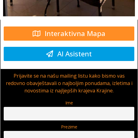
Interaktivna Mapa
AI Asistent
Prijavite se na našu mailing listu kako bismo vas
redovno obavještavali o najboljim ponudama, izletima i
novostima iz najljepših krajeva Krajine.
Ime
Prezime