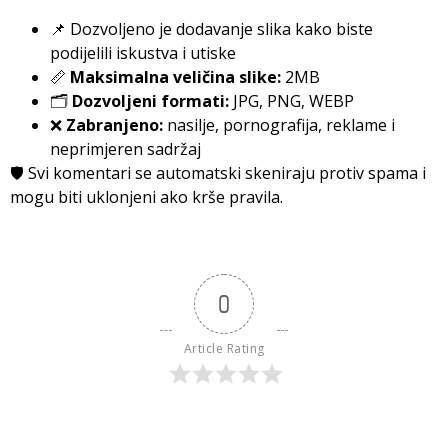
📌 Dozvoljeno je dodavanje slika kako biste
podijelili iskustva i utiske
📏
Maksimalna veličina slike:
2MB
🗂️
Dozvoljeni formati:
JPG, PNG, WEBP
❌
Zabranjeno:
nasilje, pornografija, reklame i
neprimjeren sadržaj
🛡️ Svi komentari se automatski skeniraju protiv spama i
mogu biti uklonjeni ako krše pravila.
0
Article Rating