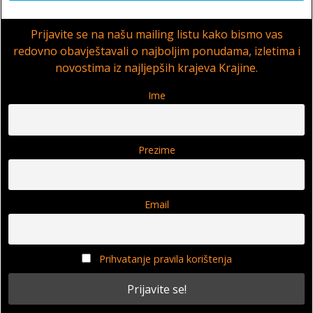
Prijavite se na našu mailing listu kako bismo vas
redovno obavještavali o najboljim ponudama, izletima i
novostima iz najljepših krajeva Krajine.
Ime
Prezime
Email
Prihvatanje pravila korištenja