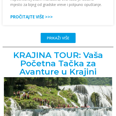
mjesto za bijeg od gradske vreve i potpuno opuštanje.
PROČITAJTE VIŠE >>>
PRIKAŽI VIŠE
KRAJINA TOUR: Vaša
Početna Tačka za
Avanture u Krajini