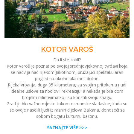
KOTOR VAROŠ
Da li ste znali?
Kotor Varoš je poznat po svojoj srednjovjekovnoj tvrđavi koja
se nadvija nad rijekom Jakotinom, pružajući spektakularan
pogled na okolne planine i doline.
Rijeka Vrbanja, duga 85 kilometara, sa svojim pritokama nudi
idealne uslove za ribolov i rekreaciju, a nekada je bila dom
brojnim mlinovima koji su koristili svoju snagu.
Grad je bio važno mjesto tokom osmanske vladavine, kada su
se ovdje naselili ljudi iz raznih dijelova Balkana, donoseći sa
sobom bogatu kulturnu baštinu.
SAZNAJTE VIŠE >>>