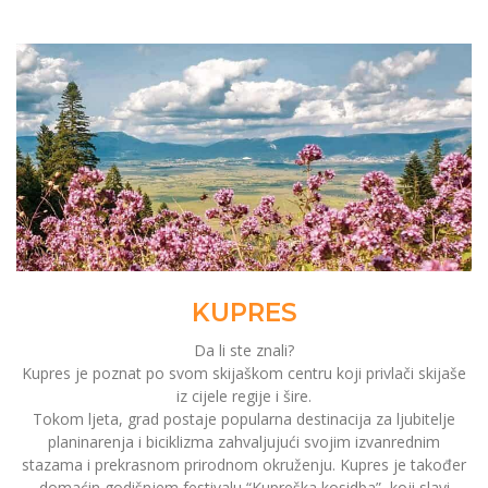
KUPRES
Da li ste znali?
Kupres je poznat po svom skijaškom centru koji privlači skijaše
iz cijele regije i šire.
Tokom ljeta, grad postaje popularna destinacija za ljubitelje
planinarenja i biciklizma zahvaljujući svojim izvanrednim
stazama i prekrasnom prirodnom okruženju. Kupres je također
domaćin godišnjem festivalu “Kupreška kosidba”, koji slavi