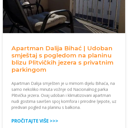
Apartman Dalija Bihać | Udoban
smještaj s pogledom na planinu
blizu Plitvičkih jezera s privatnim
parkingom
Apartman Dalija smješten je u mirnom dijelu Bihaća, na
samo nekoliko minuta vožnje od Nacionalnog parka
Plitvička jezera. Ovaj udoban i klimatizovani apartman
nudi gostima savršen spoj komfora i prirodne ljepote, uz
predivan pogled na planinu s balkona.
PROČITAJTE VIŠE >>>