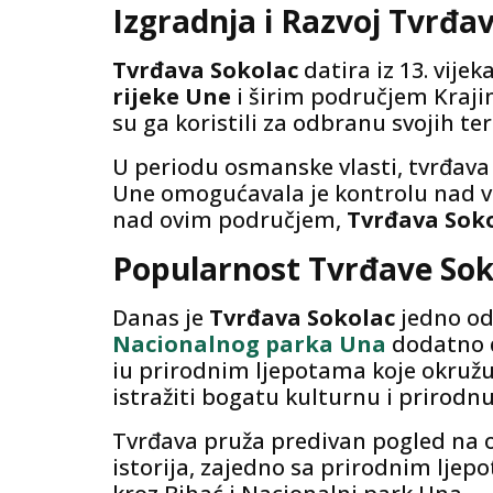
Izgradnja i Razvoj Tvrđa
Tvrđava Sokolac
datira iz 13. vije
rijeke Une
i širim područjem Krajin
su ga koristili za odbranu svojih t
U periodu osmanske vlasti, tvrđava 
Une omogućavala je kontrolu nad va
nad ovim područjem,
Tvrđava Sok
Popularnost Tvrđave Sok
Danas je
Tvrđava Sokolac
jedno od 
Nacionalnog parka Una
dodatno do
iu prirodnim ljepotama koje okružuju 
istražiti bogatu kulturnu i prirodnu
Tvrđava pruža predivan pogled na ok
istorija, zajedno sa prirodnim ljep