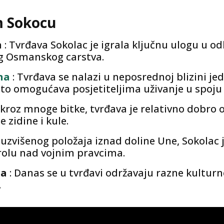
m Sokocu
n
: Tvrđava Sokolac je igrala ključnu ulogu u
eg Osmanskog carstva.
na
: Tvrđava se nalazi u neposrednoj blizini je
to omogućava posjetiteljima uživanje u spoju p
a kroz mnoge bitke, tvrđava je relativno dobr
 zidine i kule.
 uzvišenog položaja iznad doline Une, Sokolac 
rolu nad vojnim pravcima.
ja
: Danas se u tvrđavi održavaju razne kulturn
.