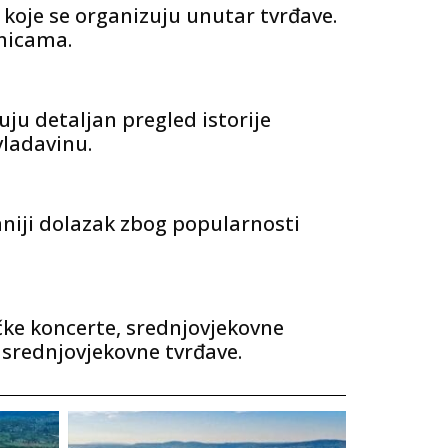
 koje se organizuju unutar tvrđave.
anicama.
u detaljan pregled istorije
vladavinu.
aniji dolazak zbog popularnosti
čke koncerte, srednjovjekovne
u srednjovjekovne tvrđave.