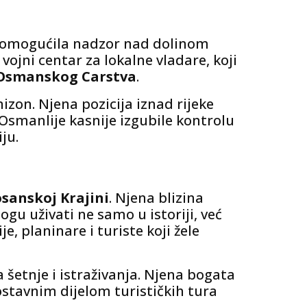
 omogućila nadzor nad dolinom
vojni centar za lokalne vladare, koji
e Osmanskog Carstva
.
izon. Njena pozicija iznad rijeke
Osmanlije kasnije izgubile kontrolu
ju.
sanskoj Krajini
. Njena blizina
gu uživati ​​ne samo u istoriji, već
e, planinare i turiste koji žele
 šetnje i istraživanja. Njena bogata
ostavnim dijelom turističkih tura