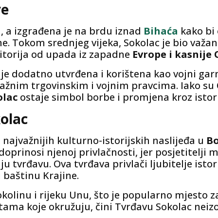
ve
ka, a izgrađena je na brdu iznad
Bihaća
kako bi
e. Tokom srednjeg vijeka, Sokolac je bio važan 
eritorija od upada iz zapadne
Evrope i kasnij
je dodatno utvrđena i korištena kao vojni garn
žnim trgovinskim i vojnim pravcima. Iako su 
olac
ostaje simbol borbe i promjena kroz istori
olac
najvažnijih kulturno-istorijskih naslijeđa u
Bo
prinosi njenoj privlačnosti, jer posjetitelji mo
tvrđavu. Ova tvrđava privlači ljubitelje istorij
 baštinu Krajine.
olinu i rijeku Unu, što je popularno mjesto za
otama koje okružuju, čini Tvrđavu Sokolac neiz