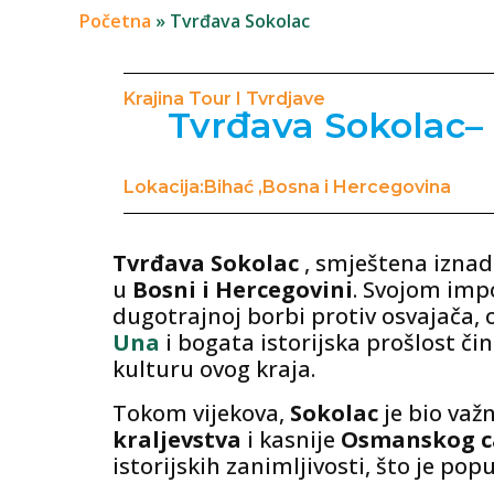
Početna
»
Tvrđava Sokolac
Krajina Tour I Tvrdjave
Tvrđava Sokolac–
Lokacija:Bihać ,Bosna i Hercegovina
Tvrđava Sokolac
, smještena izna
u
Bosni i Hercegovini
. Svojom imp
dugotrajnoj borbi protiv osvajača,
Una
i bogata istorijska prošlost či
kulturu ovog kraja.
Tokom vijekova,
Sokolac
je bio važ
kraljevstva
i kasnije
Osmanskog c
istorijskih zanimljivosti, što je pop