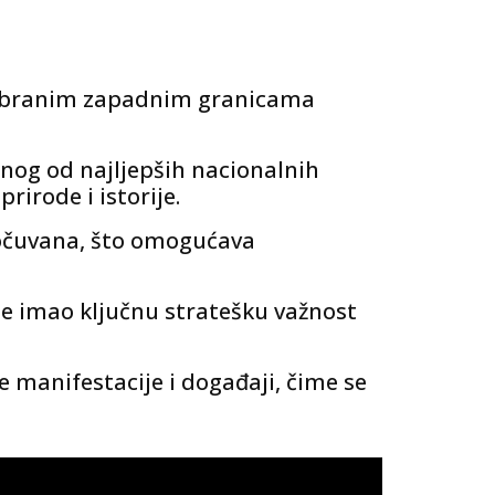
 odbranim zapadnim granicama
dnog od najljepših nacionalnih
rirode i istorije.
o očuvana, što omogućava
je imao ključnu stratešku važnost
e manifestacije i događaji, čime se