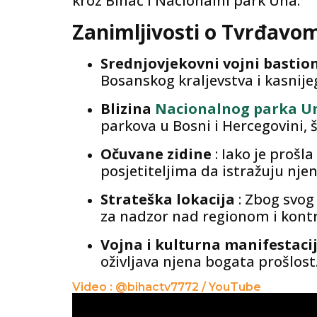
kroz Bihać i Nacionalni park Una.
Zanimljivosti o Tvrđavo
Srednjovjekovni vojni bastio
Bosanskog kraljevstva i kasnij
Blizina
Nacionalnog parka U
parkova u Bosni i Hercegovini, š
Očuvane zidine
: Iako je prošl
posjetiteljima da istražuju njene
Strateška lokacija
: Zbog svog
za nadzor nad regionom i kont
Vojna i kulturna manifestaci
oživljava njena bogata prošlost
Video : @bihactv7772 / YouTube