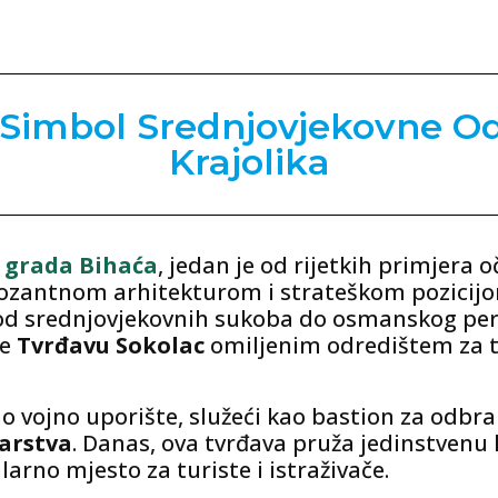
 Simbol Srednjovjekovne Od
Krajolika
d
grada Bihaća
, jedan je od rijetkih primjera
ozantnom arhitekturom i strateškom pozicijom
 od srednjovjekovnih sukoba do osmanskog per
ne
Tvrđavu Sokolac
omiljenim odredištem za tur
no vojno uporište, služeći kao bastion za odb
arstva
. Danas, ova tvrđava pruža jedinstvenu 
ularno mjesto za turiste i istraživače.