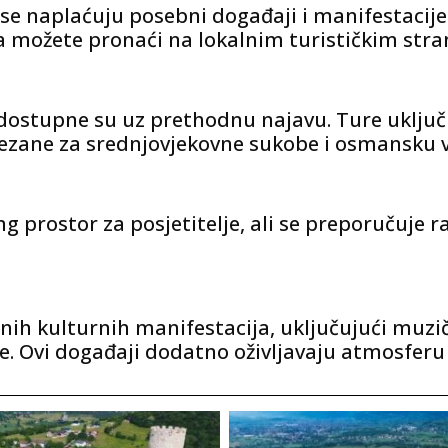
i se naplaćuju posebni događaji i manifestacije
a možete pronaći na lokalnim turističkim str
ostupne su uz prethodnu najavu. Ture uključuj
 vezane za srednjovjekovne sukobe i osmansku 
 prostor za posjetitelje, ali se preporučuje r
nih kulturnih manifestacija, uključujući muzi
ale. Ovi događaji dodatno oživljavaju atmosfer