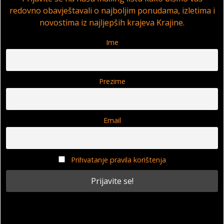
redovno obavještavali o najboljim ponudama, izletima i
novostima iz najljepših krajeva Krajine.
Ime
Prezime
Email
Prihvatanje pravila korištenja