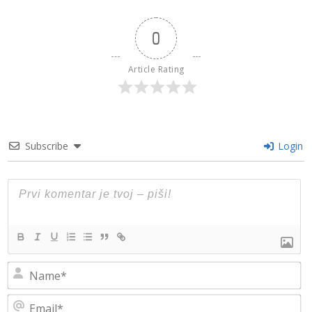
0
Article Rating
Subscribe
Login
N
Em