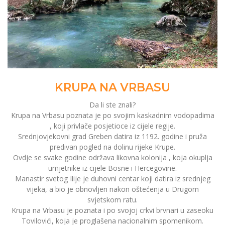
KRUPA NA VRBASU
Da li ste znali?
Krupa na Vrbasu poznata je po svojim kaskadnim vodopadima
, koji privlače posjetioce iz cijele regije.
Srednjovjekovni grad Greben datira iz 1192. godine i pruža
predivan pogled na dolinu rijeke Krupe.
Ovdje se svake godine održava likovna kolonija , koja okuplja
umjetnike iz cijele Bosne i Hercegovine.
Manastir svetog Ilije je duhovni centar koji datira iz srednjeg
vijeka, a bio je obnovljen nakon oštećenja u Drugom
svjetskom ratu.
Krupa na Vrbasu je poznata i po svojoj crkvi brvnari u zaseoku
Tovilovići, koja je proglašena nacionalnim spomenikom.