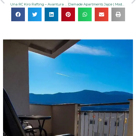
Una RC Kiro Rafting – Avantura na Uni | KrajinaTour.ba
Damade Apartments Jajce | Moderan smještaj s terasom besplatan WiFi parking blizu Plivskih vodopada i tvrđave idealan za porodice parove i solo putnike