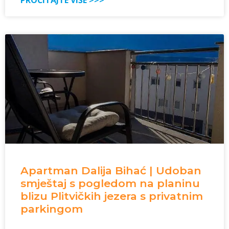
PROČITAJTE VIŠE >>>
Apartman Dalija Bihać | Udoban
smještaj s pogledom na planinu
blizu Plitvičkih jezera s privatnim
parkingom