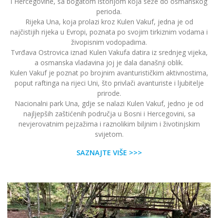
i Hercegovine, sa bogatom istorijom koja seže do osmanskog
perioda.
Rijeka Una, koja prolazi kroz Kulen Vakuf, jedna je od
najčistijih rijeka u Evropi, poznata po svojim tirkiznim vodama i
živopisnim vodopadima.
Tvrđava Ostrovica iznad Kulen Vakufa datira iz srednjeg vijeka,
a osmanska vladavina joj je dala današnji oblik.
Kulen Vakuf je poznat po brojnim avanturističkim aktivnostima,
poput raftinga na rijeci Uni, što privlači avanturiste i ljubitelje
prirode.
Nacionalni park Una, gdje se nalazi Kulen Vakuf, jedno je od
najljepših zaštićenih područja u Bosni i Hercegovini, sa
nevjerovatnim pejzažima i raznolikim biljnim i životinjskim
svijetom.
SAZNAJTE VIŠE >>>