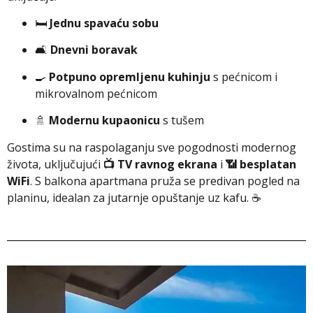
🛏️
Jednu spavaću sobu
🛋️
Dnevni boravak
🍳
Potpuno opremljenu kuhinju
s pećnicom i
mikrovalnom pećnicom
🚿
Modernu kupaonicu
s tušem
Gostima su na raspolaganju sve pogodnosti modernog
života, uključujući
📺 TV ravnog ekrana
i
📶 besplatan
WiFi
. S balkona apartmana pruža se predivan pogled na
planinu, idealan za jutarnje opuštanje uz kafu. ☕