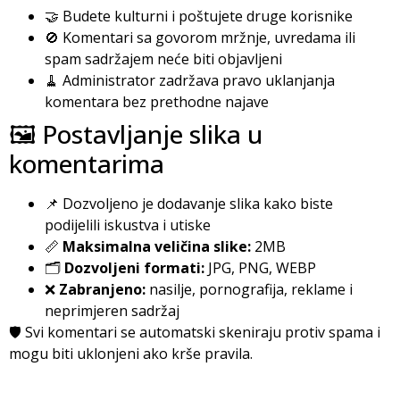
🤝 Budete kulturni i poštujete druge korisnike
🚫 Komentari sa govorom mržnje, uvredama ili
spam sadržajem neće biti objavljeni
🧹 Administrator zadržava pravo uklanjanja
komentara bez prethodne najave
🖼️ Postavljanje slika u
komentarima
📌 Dozvoljeno je dodavanje slika kako biste
podijelili iskustva i utiske
📏
Maksimalna veličina slike:
2MB
🗂️
Dozvoljeni formati:
JPG, PNG, WEBP
❌
Zabranjeno:
nasilje, pornografija, reklame i
neprimjeren sadržaj
🛡️ Svi komentari se automatski skeniraju protiv spama i
mogu biti uklonjeni ako krše pravila.