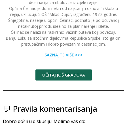
destinacija za ribolovce iz cijele regije.
Općina Čelinac je dom nekih od najstarijih osnovnih škola u
regiji, uključujući OŠ “Miloš Dujić”, izgrađenu 1970. godine.
Šnjegotina, naselje u općini Čelinac, poznato je po očuvanoj
netaknutoj prirodi, idealno za planinarenje i izlete.
Čelinac se nalazi na raskrsnici važnih puteva koji povezuju
Banju Luku sa istočnim dijelovima Republike Srpske, što ga čini
pristupačnim i dobro povezanim destinacijom.
SAZNAJTE VIŠE >>>
UČITAJ JOŠ GRADOVA
💬 Pravila komentarisanja
Dobro došli u diskusiju! Molimo vas da: