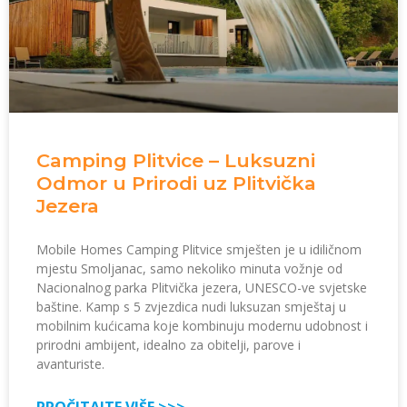
Camping Plitvice – Luksuzni
Odmor u Prirodi uz Plitvička
Jezera
Mobile Homes Camping Plitvice smješten je u idiličnom
mjestu Smoljanac, samo nekoliko minuta vožnje od
Nacionalnog parka Plitvička jezera, UNESCO-ve svjetske
baštine. Kamp s 5 zvjezdica nudi luksuzan smještaj u
mobilnim kućicama koje kombinuju modernu udobnost i
prirodni ambijent, idealno za obitelji, parove i
avanturiste.