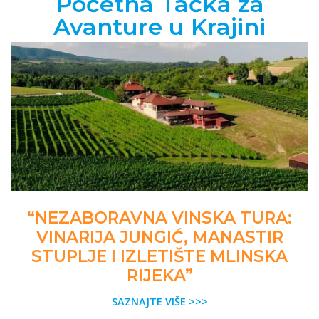
Početna Tačka za
Avanture u Krajini
“NEZABORAVNA VINSKA TURA:
VINARIJA JUNGIĆ, MANASTIR
STUPLJE I IZLETIŠTE MLINSKA
RIJEKA”
SAZNAJTE VIŠE >>>