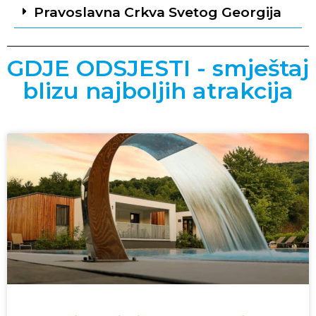
Pravoslavna Crkva Svetog Georgija
GDJE ODSJESTI - smještaj
blizu najboljih atrakcija