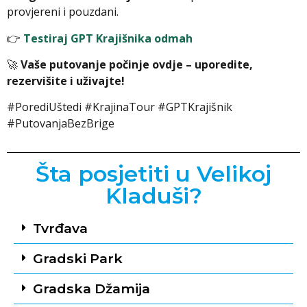
provjereni i pouzdani.
👉
Testiraj GPT Krajišnika odmah
🚀
Vaše putovanje počinje ovdje – uporedite,
rezervišite i uživajte!
#PorediUštedi #KrajinaTour #GPTKrajišnik
#PutovanjaBezBrige
Šta posjetiti u Velikoj
Kladuši?
Tvrđava
Gradski Park
Gradska Džamija