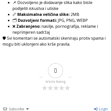
📌 Dozvoljeno je dodavanje slika kako biste
podijelili iskustva i utiske
📏
Maksimalna veličina slike:
2MB
🗂️
Dozvoljeni formati:
JPG, PNG, WEBP
❌
Zabranjeno:
nasilje, pornografija, reklame i
neprimjeren sadržaj
🛡️ Svi komentari se automatski skeniraju protiv spama i
mogu biti uklonjeni ako krše pravila.
0
Article Rating
Subscribe
Login