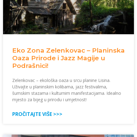
Eko Zona Zelenkovac – Planinska
Oaza Prirode i Jazz Magije u
Podrašnici!
Zelenkovac – ekološka oaza u srcu planine Lisina.
Uživajte u planinskim kolibama, jazz festivalima,
šumskim stazama i kulturnim manifestacijama. Idealno
mjesto za bijeg u prirodu i umjetnost!
PROČITAJTE VIŠE >>>