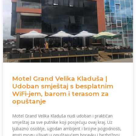
Motel Grand Velika Kladuša |
Udoban smještaj s besplatnim
WiFi-jem, barom i terasom za
opuštanje
Motel Grand Velika Kladuša nudi udoban i praktičan
smještaj za sve putnike koji posjećuju ovaj kraj. Uz
ljubazno osoblje, ugodan ambijent i brojne pogodnosti,
gosti mogu uživati u opuštajućem boravku i bezbrižnoj