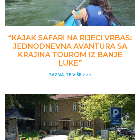
“KAJAK SAFARI NA RIJECI VRBAS:
JEDNODNEVNA AVANTURA SA
KRAJINA TOUROM IZ BANJE
LUKE”
SAZNAJTE VIŠE >>>