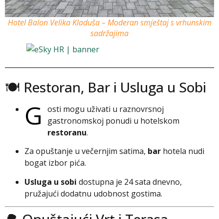
Hotel Balon Velika Kladuša – Moderan smještaj s vrhunskim
sadržajima
🍽️ Restoran, Bar i Usluga u Sobi
G
osti mogu uživati u raznovrsnoj
gastronomskoj ponudi u hotelskom
restoranu
.
Za opuštanje u večernjim satima,
bar
hotela nudi
bogat izbor pića.
Usluga u sobi
dostupna je 24 sata dnevno,
pružajući dodatnu udobnost gostima.
🌳 Opuštajući Vrt i Terasa