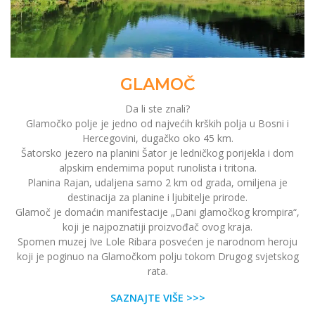
GLAMOČ
Da li ste znali?
Glamočko polje je jedno od najvećih krških polja u Bosni i
Hercegovini, dugačko oko 45 km.
Šatorsko jezero na planini Šator je ledničkog porijekla i dom
alpskim endemima poput runolista i tritona.
Planina Rajan, udaljena samo 2 km od grada, omiljena je
destinacija za planine i ljubitelje prirode.
Glamoč je domaćin manifestacije „Dani glamočkog krompira“,
koji je najpoznatiji proizvođač ovog kraja.
Spomen muzej Ive Lole Ribara posvećen je narodnom heroju
koji je poginuo na Glamočkom polju tokom Drugog svjetskog
rata.
SAZNAJTE VIŠE >>>