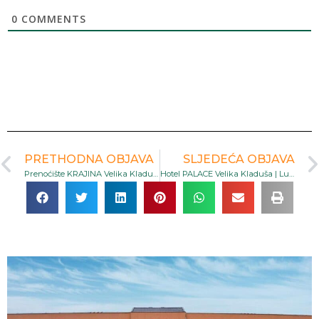
0
COMMENTS
PRETHODNA OBJAVA
SLJEDEĆA OBJAVA
Prenoćište KRAJINA Velika Kladuša | Praktičan smještaj u prirodnom okruženju s besplatnim parkingom i zajedničkim salonom
Hotel PALACE Velika Kladuša | Luksuzan smještaj s restoranom, saunom i modernim sadržajima u centru grada