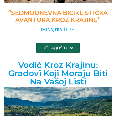
“SEDMODNEVNA BICIKLISTIČKA
AVANTURA KROZ KRAJINU”
SAZNAJTE VIŠE >>>
UČITAJ JOŠ TURA
Vodič Kroz Krajinu:
Gradovi Koji Moraju Biti
Na Vašoj Listi