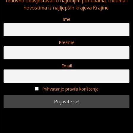
redovno obavještavali o najboljim ponudama, izletima i
novostima iz najljepših krajeva Krajine.
Ime
Prezime
Email
Prihvatanje pravila korištenja