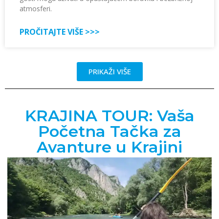
atmosferi.
PROČITAJTE VIŠE >>>
PRIKAŽI VIŠE
KRAJINA TOUR: Vaša
Početna Tačka za
Avanture u Krajini