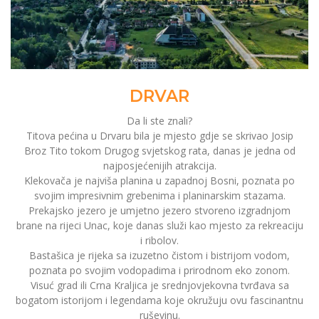
DRVAR
Da li ste znali?
Titova pećina u Drvaru bila je mjesto gdje se skrivao Josip
Broz Tito tokom Drugog svjetskog rata, danas je jedna od
najposjećenijih atrakcija.
Klekovača je najviša planina u zapadnoj Bosni, poznata po
svojim impresivnim grebenima i planinarskim stazama.
Prekajsko jezero je umjetno jezero stvoreno izgradnjom
brane na rijeci Unac, koje danas služi kao mjesto za rekreaciju
i ribolov.
Bastašica je rijeka sa izuzetno čistom i bistrijom vodom,
poznata po svojim vodopadima i prirodnom eko ​​zonom.
Visuć grad ili Crna Kraljica je srednjovjekovna tvrđava sa
bogatom istorijom i legendama koje okružuju ovu fascinantnu
ruševinu.