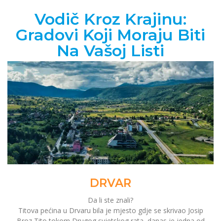
Vodič Kroz Krajinu:
Gradovi Koji Moraju Biti
Na Vašoj Listi
DRVAR
Da li ste znali?
Titova pećina u Drvaru bila je mjesto gdje se skrivao Josip
Broz Tito tokom Drugog svjetskog rata, danas je jedna od