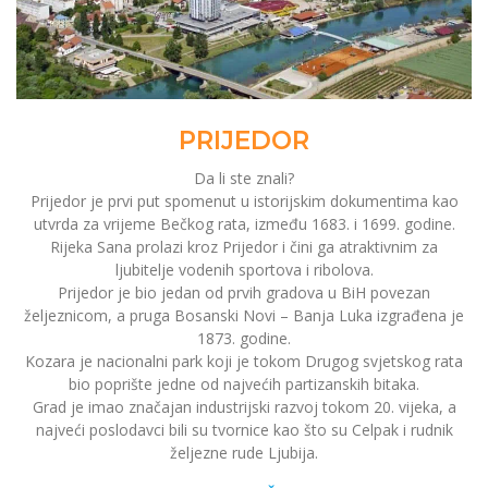
PRIJEDOR
Da li ste znali?
Prijedor je prvi put spomenut u istorijskim dokumentima kao
utvrda za vrijeme Bečkog rata, između 1683. i 1699. godine.
Rijeka Sana prolazi kroz Prijedor i čini ga atraktivnim za
ljubitelje vodenih sportova i ribolova.
Prijedor je bio jedan od prvih gradova u BiH povezan
željeznicom, a pruga Bosanski Novi – Banja Luka izgrađena je
1873. godine.
Kozara je nacionalni park koji je tokom Drugog svjetskog rata
bio poprište jedne od najvećih partizanskih bitaka.
Grad je imao značajan industrijski razvoj tokom 20. vijeka, a
najveći poslodavci bili su tvornice kao što su Celpak i rudnik
željezne rude Ljubija.