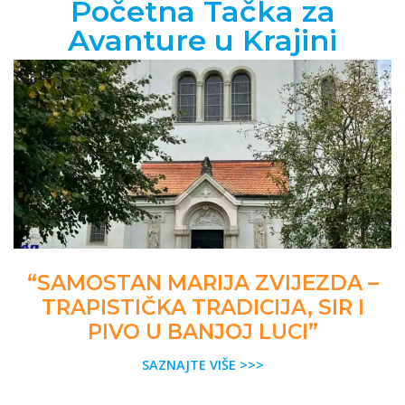
Početna Tačka za
Avanture u Krajini
“SAMOSTAN MARIJA ZVIJEZDA –
TRAPISTIČKA TRADICIJA, SIR I
PIVO U BANJOJ LUCI”
SAZNAJTE VIŠE >>>