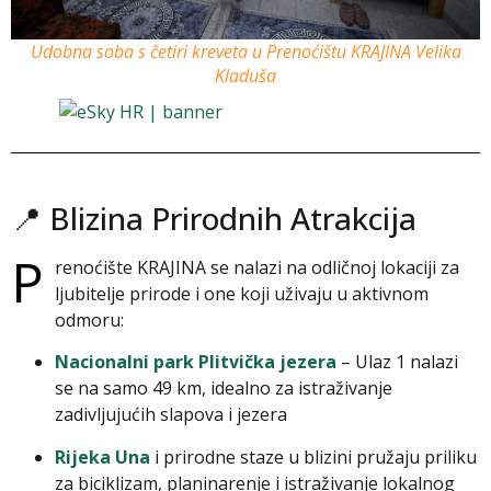
Udobna soba s četiri kreveta u Prenoćištu KRAJINA Velika
Kladuša
📍 Blizina Prirodnih Atrakcija
P
renoćište KRAJINA se nalazi na odličnoj lokaciji za
ljubitelje prirode i one koji uživaju u aktivnom
odmoru:
Nacionalni park Plitvička jezera
– Ulaz 1 nalazi
se na samo 49 km, idealno za istraživanje
zadivljujućih slapova i jezera
Rijeka Una
i prirodne staze u blizini pružaju priliku
za biciklizam, planinarenje i istraživanje lokalnog