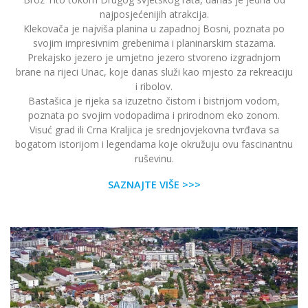
najposjećenijih atrakcija.
Klekovača je najviša planina u zapadnoj Bosni, poznata po
svojim impresivnim grebenima i planinarskim stazama.
Prekajsko jezero je umjetno jezero stvoreno izgradnjom
brane na rijeci Unac, koje danas služi kao mjesto za rekreaciju
i ribolov.
Bastašica je rijeka sa izuzetno čistom i bistrijom vodom,
poznata po svojim vodopadima i prirodnom eko ​​zonom.
Visuć grad ili Crna Kraljica je srednjovjekovna tvrđava sa
bogatom istorijom i legendama koje okružuju ovu fascinantnu
ruševinu.
SAZNAJTE VIŠE >>>