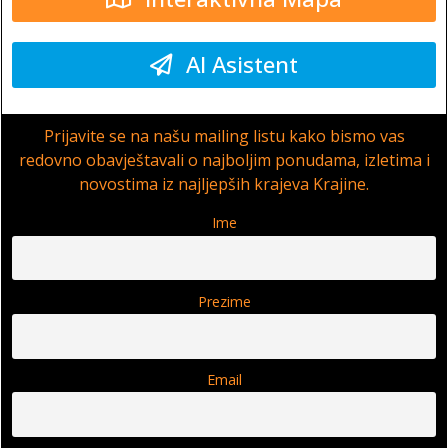
AI Asistent
Prijavite se na našu mailing listu kako bismo vas
redovno obavještavali o najboljim ponudama, izletima i
novostima iz najljepših krajeva Krajine.
Ime
Prezime
Email