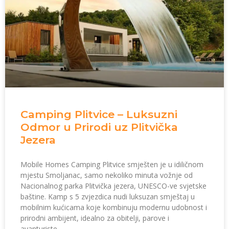
Camping Plitvice – Luksuzni
Odmor u Prirodi uz Plitvička
Jezera
Mobile Homes Camping Plitvice smješten je u idiličnom
mjestu Smoljanac, samo nekoliko minuta vožnje od
Nacionalnog parka Plitvička jezera, UNESCO-ve svjetske
baštine. Kamp s 5 zvjezdica nudi luksuzan smještaj u
mobilnim kućicama koje kombinuju modernu udobnost i
prirodni ambijent, idealno za obitelji, parove i
avanturiste.