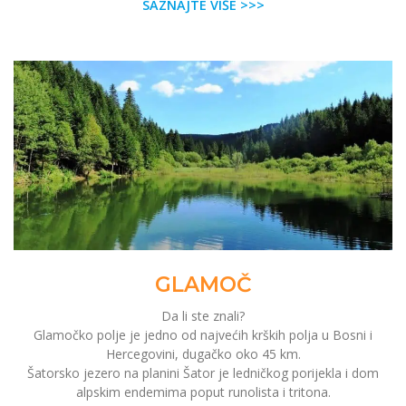
SAZNAJTE VIŠE >>>
GLAMOČ
Da li ste znali?
Glamočko polje je jedno od najvećih krških polja u Bosni i
Hercegovini, dugačko oko 45 km.
Šatorsko jezero na planini Šator je ledničkog porijekla i dom
alpskim endemima poput runolista i tritona.