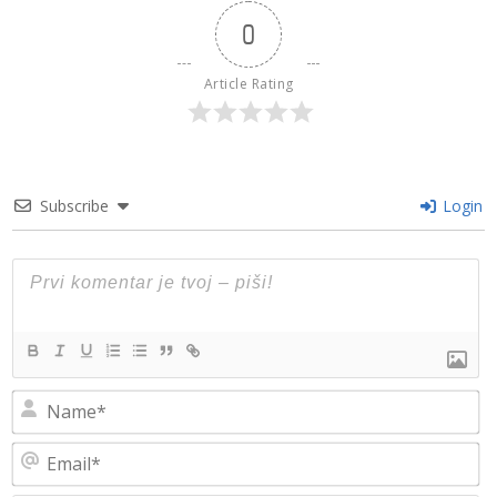
0
Article Rating
Subscribe
Login
N
Em