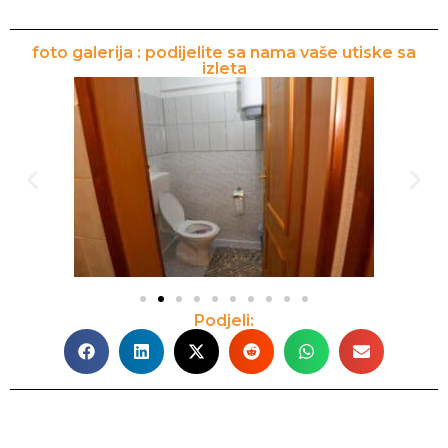
foto galerija : podijelite sa nama vaše utiske sa
izleta
Podjeli: