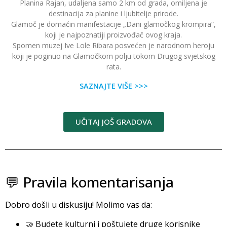
Planina Rajan, udaljena samo 2 km od grada, omiljena je
destinacija za planine i ljubitelje prirode.
Glamoč je domaćin manifestacije „Dani glamočkog krompira“,
koji je najpoznatiji proizvođač ovog kraja.
Spomen muzej Ive Lole Ribara posvećen je narodnom heroju
koji je poginuo na Glamočkom polju tokom Drugog svjetskog
rata.
SAZNAJTE VIŠE >>>
UČITAJ JOŠ GRADOVA
💬 Pravila komentarisanja
Dobro došli u diskusiju! Molimo vas da:
🤝 Budete kulturni i poštujete druge korisnike