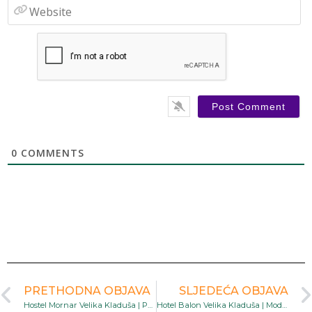
W
0
COMMENTS
PRETHODNA OBJAVA
SLJEDEĆA OBJAVA
Hostel Mornar Velika Kladuša | Pristupačan smještaj s besplatnim WiFi-jem i privatnim parkingom
Hotel Balon Velika Kladuša | Moderan smještaj s restoranom, vrtom i obiteljskim sobama u srcu grada