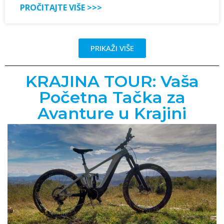
PROČITAJTE VIŠE >>>
PRIKAŽI VIŠE
KRAJINA TOUR: Vaša
Početna Tačka za
Avanture u Krajini