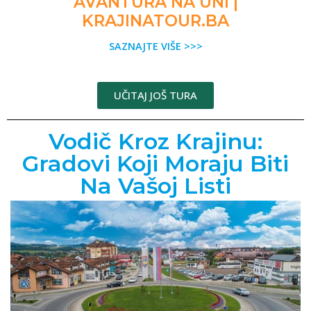
AVANTURA NA UNI |
KRAJINATOUR.BA
SAZNAJTE VIŠE >>>
UČITAJ JOŠ TURA
Vodič Kroz Krajinu:
Gradovi Koji Moraju Biti
Na Vašoj Listi