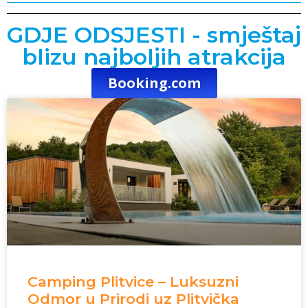
GDJE ODSJESTI - smještaj
blizu najboljih atrakcija
Booking.com
Camping Plitvice – Luksuzni
Odmor u Prirodi uz Plitvička