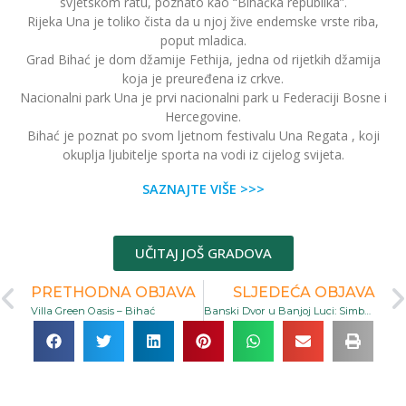
svjetskom ratu, poznato kao “Bihaćka republika”.
Rijeka Una je toliko čista da u njoj žive endemske vrste riba,
poput mladica.
Grad Bihać je dom džamije Fethija, jedna od rijetkih džamija
koja je preuređena iz crkve.
Nacionalni park Una je prvi nacionalni park u Federaciji Bosne i
Hercegovine.
Bihać je poznat po svom ljetnom festivalu Una Regata , koji
okuplja ljubitelje sporta na vodi iz cijelog svijeta.
SAZNAJTE VIŠE >>>
UČITAJ JOŠ GRADOVA
PRETHODNA OBJAVA
SLJEDEĆA OBJAVA
Villa Green Oasis – Bihać
Banski Dvor u Banjoj Luci: Simbol kulturne i istorijske baštine