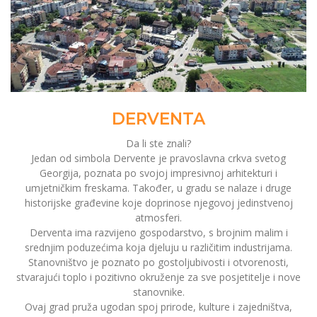
DERVENTA
Da li ste znali?
Jedan od simbola Dervente je pravoslavna crkva svetog
Georgija, poznata po svojoj impresivnoj arhitekturi i
umjetničkim freskama. Također, u gradu se nalaze i druge
historijske građevine koje doprinose njegovoj jedinstvenoj
atmosferi.
Derventa ima razvijeno gospodarstvo, s brojnim malim i
srednjim poduzećima koja djeluju u različitim industrijama.
Stanovništvo je poznato po gostoljubivosti i otvorenosti,
stvarajući toplo i pozitivno okruženje za sve posjetitelje i nove
stanovnike.
Ovaj grad pruža ugodan spoj prirode, kulture i zajedništva,