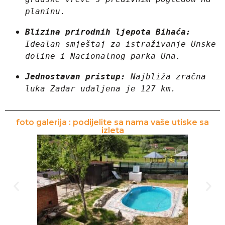
planinu.
Blizina prirodnih ljepota Bihaća:
Idealan smještaj za istraživanje Unske 
doline i Nacionalnog parka Una.
Jednostavan pristup:
 Najbliža zračna 
luka Zadar udaljena je 127 km.
foto galerija : podijelite sa nama vaše utiske sa
izleta