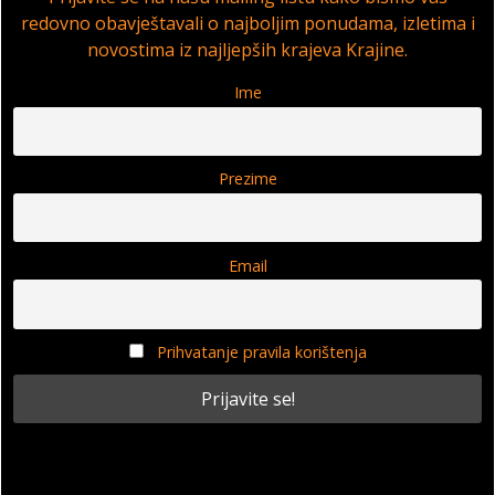
redovno obavještavali o najboljim ponudama, izletima i
novostima iz najljepših krajeva Krajine.
Ime
Prezime
Email
Prihvatanje pravila korištenja