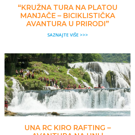
“KRUŽNA TURA NA PLATOU
MANJAČE – BICIKLISTIČKA
AVANTURA U PRIRODI”
SAZNAJTE VIŠE >>>
UNA RC KIRO RAFTING –