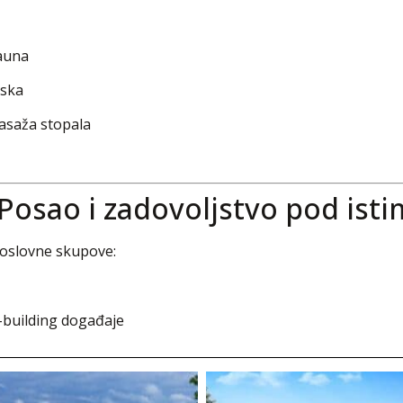
sauna
tska
masaža stopala
 Posao i zadovoljstvo pod is
oslovne skupove:
m-building događaje