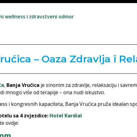
zni wellness i zdravstveni odmor
rućica – Oaza Zdravlja i Rel
ća
,
Banja Vrućica
je sinonim za zdravlje, relaksaciju i savrem
di mnogo više od terapije – ona nudi iskustvo.
s i kongresnih kapaciteta, Banja Vrućica pruža idealan spo
elu sa 4 zvjezdice:
Hotel Kardial
te ovdje:
com