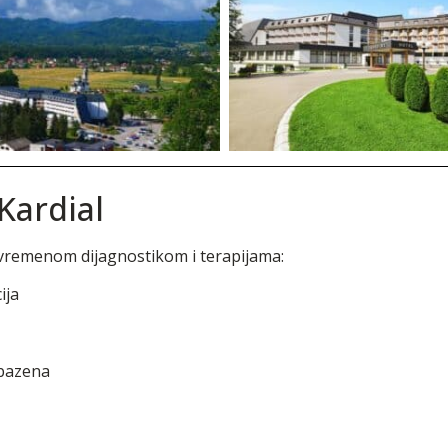
Kardial
avremenom dijagnostikom i terapijama:
ija
 bazena