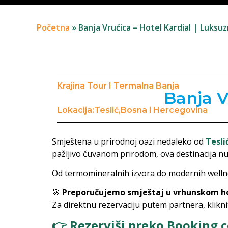
Početna
»
Banja Vrućica – Hotel Kardial | Luksu
Krajina Tour I Termalna Banja
Banja V
Lokacija:Teslić,Bosna i Hercegovina
Smještena u prirodnoj oazi nedaleko od
Tesli
pažljivo čuvanom prirodom, ova destinacija nu
Od termomineralnih izvora do modernih wellnes
🎯
Preporučujemo smještaj u vrhunskom hot
Za direktnu rezervaciju putem partnera, klikni
👉 Rezerviši preko Booking.