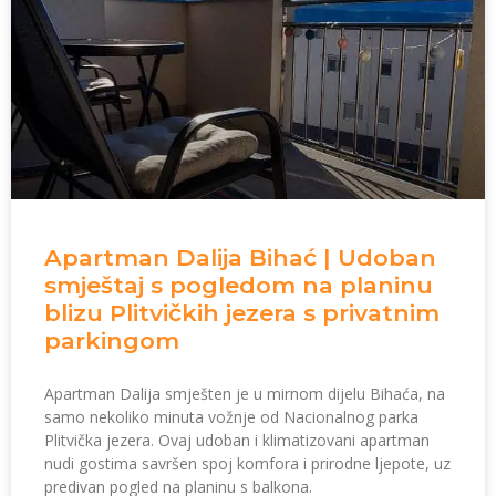
Apartman Dalija Bihać | Udoban
smještaj s pogledom na planinu
blizu Plitvičkih jezera s privatnim
parkingom
Apartman Dalija smješten je u mirnom dijelu Bihaća, na
samo nekoliko minuta vožnje od Nacionalnog parka
Plitvička jezera. Ovaj udoban i klimatizovani apartman
nudi gostima savršen spoj komfora i prirodne ljepote, uz
predivan pogled na planinu s balkona.