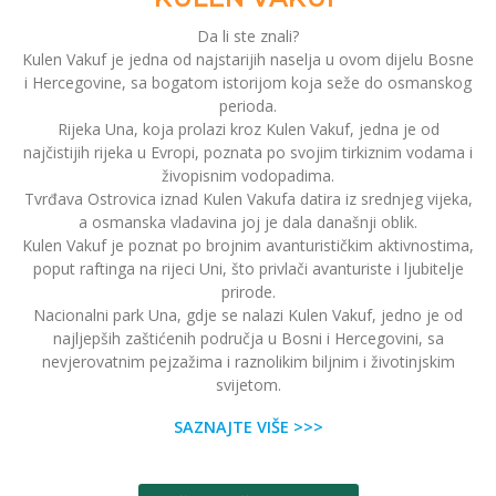
Da li ste znali?
Kulen Vakuf je jedna od najstarijih naselja u ovom dijelu Bosne
i Hercegovine, sa bogatom istorijom koja seže do osmanskog
perioda.
Rijeka Una, koja prolazi kroz Kulen Vakuf, jedna je od
najčistijih rijeka u Evropi, poznata po svojim tirkiznim vodama i
živopisnim vodopadima.
Tvrđava Ostrovica iznad Kulen Vakufa datira iz srednjeg vijeka,
a osmanska vladavina joj je dala današnji oblik.
Kulen Vakuf je poznat po brojnim avanturističkim aktivnostima,
poput raftinga na rijeci Uni, što privlači avanturiste i ljubitelje
prirode.
Nacionalni park Una, gdje se nalazi Kulen Vakuf, jedno je od
najljepših zaštićenih područja u Bosni i Hercegovini, sa
nevjerovatnim pejzažima i raznolikim biljnim i životinjskim
svijetom.
SAZNAJTE VIŠE >>>