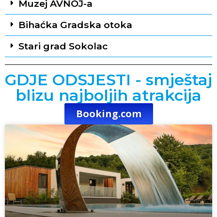
Muzej AVNOJ-a
Bihaćka Gradska otoka
Stari grad Sokolac
GDJE ODSJESTI - smještaj
blizu najboljih atrakcija
Booking.com