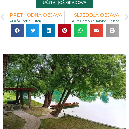
UČITAJ JOŠ GRADOVA
PRETHODNA OBJAVA
SLJEDEĆA OBJAVA
PLAŽA Stefin Kutak
Auto Camp Aqualand – Bihać