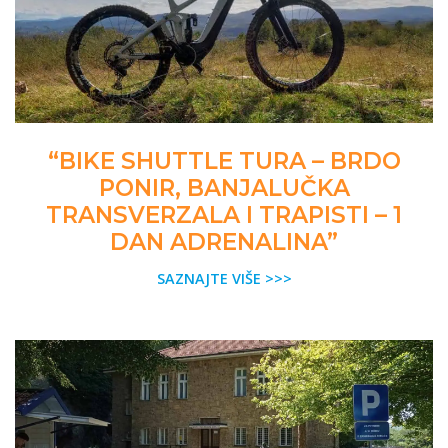
“BIKE SHUTTLE TURA – BRDO
PONIR, BANJALUČKA
TRANSVERZALA I TRAPISTI – 1
DAN ADRENALINA”
SAZNAJTE VIŠE >>>