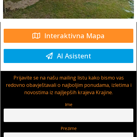
Interaktivna Mapa
AI Asistent
Prijavite se na našu mailing listu kako bismo vas
redovno obavještavali o najboljim ponudama, izletima i
novostima iz najljepših krajeva Krajine.
Ime
Prezime