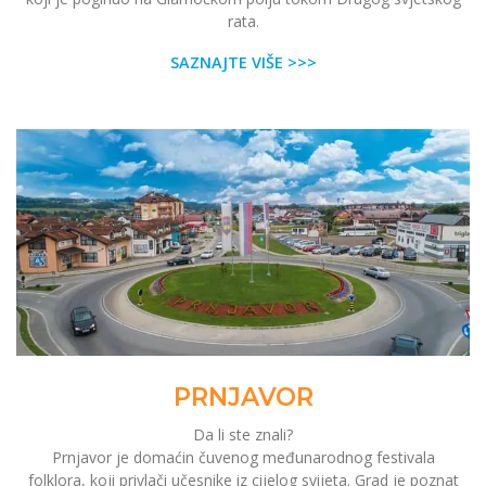
rata.
SAZNAJTE VIŠE >>>
PRNJAVOR
Da li ste znali?
Prnjavor je domaćin čuvenog međunarodnog festivala
folklora, koji privlači učesnike iz cijelog svijeta. Grad je poznat