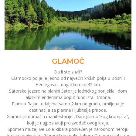
GLAMOČ
Da li ste znali?
Glamočko polje je jedno od najvećih krških polja u Bosni i
Hercegovini, dugačko oko 45 km.
Šatorsko jezero na planini Šator je ledničkog porijekla i dom
alpskim endemima poput runolista i tritona.
Planina Rajan, udaljena samo 2 km od grada, omiljena je
destinacija za planine i ljubitelje prirode.
Glamoč je domaćin manifestacije „Dani glamočkog krompira“,
koji je najpoznatiji proizvođač ovog kraja.
Spomen muzej Ive Lole Ribara posvećen je narodnom heroju
koji je poginuo na Glamočkom polju tokom Drugog svjetskog