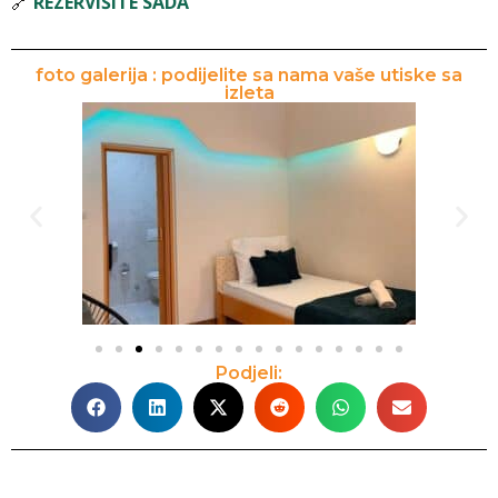
🔗
REZERVIŠITE SADA
foto galerija : podijelite sa nama vaše utiske sa
izleta
Podjeli: