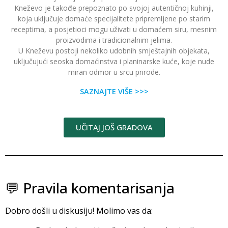
Kneževo je takođe prepoznato po svojoj autentičnoj kuhinji,
koja uključuje domaće specijalitete pripremljene po starim
receptima, a posjetioci mogu uživati u domaćem siru, mesnim
proizvodima i tradicionalnim jelima.
U Kneževu postoji nekoliko udobnih smještajnih objekata,
uključujući seoska domaćinstva i planinarske kuće, koje nude
miran odmor u srcu prirode.
SAZNAJTE VIŠE >>>
UČITAJ JOŠ GRADOVA
💬 Pravila komentarisanja
Dobro došli u diskusiju! Molimo vas da: