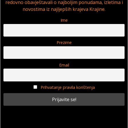
redovno obavještavali o najboljim ponudama, izletima i
novostima iz najljepših krajeva Krajine.
Ime
Prezime
Email
Prihvatanje pravila korištenja