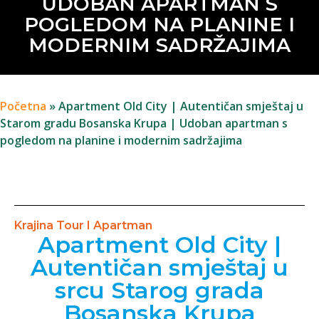
UDOBAN APARTMAN S
POGLEDOM NA PLANINE I
MODERNIM SADRŽAJIMA
Početna
»
Apartment Old City | Autentičan smještaj u
Starom gradu Bosanska Krupa | Udoban apartman s
pogledom na planine i modernim sadržajima
Krajina Tour I Apartman
Apartment Old City |
Autentičan smještaj u
srcu Starog grada
Bosanska Krupa