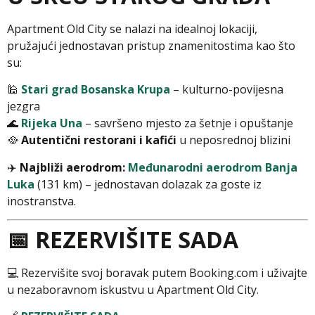
Apartment Old City se nalazi na idealnoj lokaciji,
pružajući jednostavan pristup znamenitostima kao što
su:
🕌
Stari grad Bosanska Krupa
– kulturno-povijesna
jezgra
🌊
Rijeka Una
– savršeno mjesto za šetnje i opuštanje
🥘
Autentični restorani i kafići
u neposrednoj blizini
✈️
Najbliži aerodrom:
Međunarodni aerodrom Banja
Luka
(131 km) – jednostavan dolazak za goste iz
inostranstva.
📅 REZERVIŠITE SADA
💻 Rezervišite svoj boravak putem Booking.com i uživajte
u nezaboravnom iskustvu u Apartment Old City.