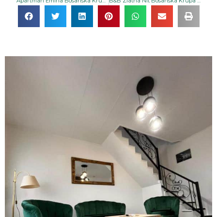
Apartman Emina Bosanska Krupa | Prostran apartman s terasom i pogledom na grad idealan za parove i individualce s privatnim parkingom
B&B Zlatna Nit Bosanska Krupa | Udoban smještaj s doručkom i pogledom na vrt u srcu prirode