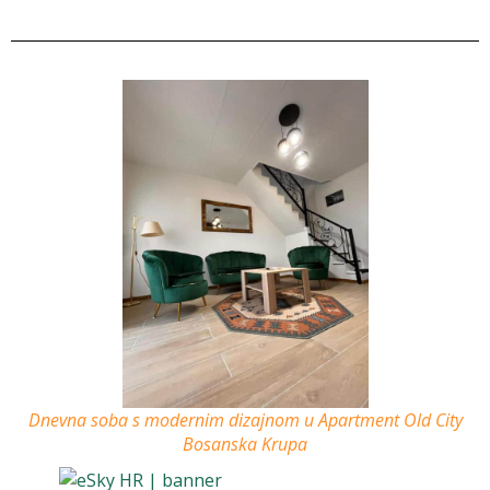
Dnevna soba s modernim dizajnom u Apartment Old City
Bosanska Krupa