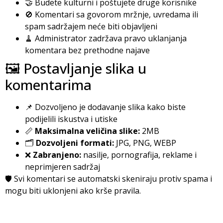
🤝 Budete kulturni i poštujete druge korisnike
🚫 Komentari sa govorom mržnje, uvredama ili
spam sadržajem neće biti objavljeni
🧹 Administrator zadržava pravo uklanjanja
komentara bez prethodne najave
🖼️ Postavljanje slika u
komentarima
📌 Dozvoljeno je dodavanje slika kako biste
podijelili iskustva i utiske
📏
Maksimalna veličina slike:
2MB
🗂️
Dozvoljeni formati:
JPG, PNG, WEBP
❌
Zabranjeno:
nasilje, pornografija, reklame i
neprimjeren sadržaj
🛡️ Svi komentari se automatski skeniraju protiv spama i
mogu biti uklonjeni ako krše pravila.