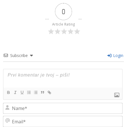
0
Article Rating
Subscribe
Login
N
Em