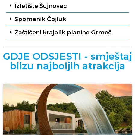
Izletište Šujnovac
Spomenik Ćojluk
Zaštićeni krajolik planine Grmeč
GDJE ODSJESTI - smještaj
blizu najboljih atrakcija