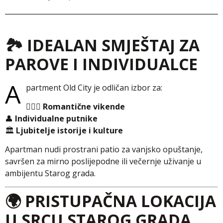
🏞️ IDEALAN SMJEŠTAJ ZA
PAROVE I INDIVIDUALCE
A
partment Old City je odličan izbor za:
👩‍❤️‍👨
Romantične vikende
👤
Individualne putnike
🏛️
Ljubitelje istorije i kulture
Apartman nudi prostrani patio za vanjsko opuštanje,
savršen za mirno poslijepodne ili večernje uživanje u
ambijentu Starog grada.
🌍 PRISTUPAČNA LOKACIJA
U SRCU STAROG GRADA