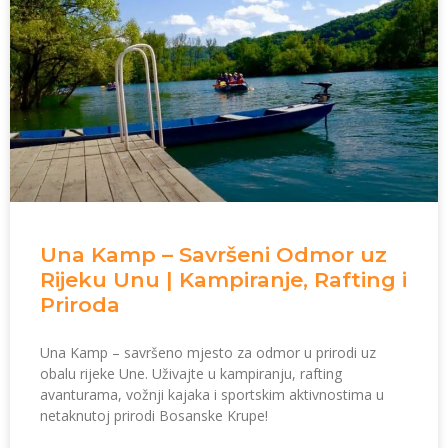
Una Kamp – Savršeni Odmor uz
Rijeku Unu | Kampiranje, Rafting i
Priroda
Una Kamp – savršeno mjesto za odmor u prirodi uz
obalu rijeke Une. Uživajte u kampiranju, rafting
avanturama, vožnji kajaka i sportskim aktivnostima u
netaknutoj prirodi Bosanske Krupe!