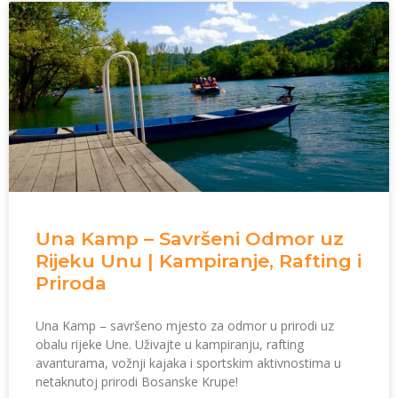
Una Kamp – Savršeni Odmor uz
Rijeku Unu | Kampiranje, Rafting i
Priroda
Una Kamp – savršeno mjesto za odmor u prirodi uz
obalu rijeke Une. Uživajte u kampiranju, rafting
avanturama, vožnji kajaka i sportskim aktivnostima u
netaknutoj prirodi Bosanske Krupe!