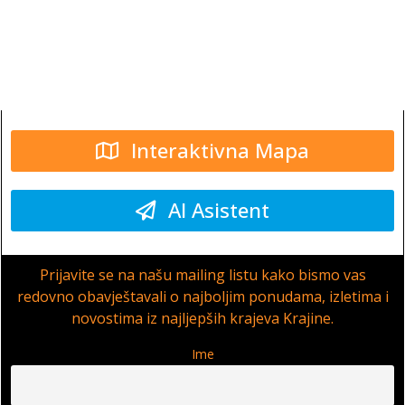
Interaktivna Mapa
AI Asistent
Prijavite se na našu mailing listu kako bismo vas
redovno obavještavali o najboljim ponudama, izletima i
novostima iz najljepših krajeva Krajine.
Ime