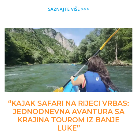
SAZNAJTE VIŠE >>>
“KAJAK SAFARI NA RIJECI VRBAS:
JEDNODNEVNA AVANTURA SA
KRAJINA TOUROM IZ BANJE
LUKE”