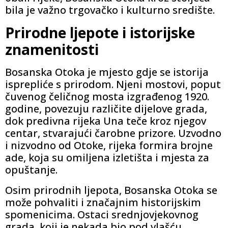
bila je važno trgovačko i kulturno središte.
Prirodne ljepote i istorijske
znamenitosti
Bosanska Otoka je mjesto gdje se istorija
isprepliće s prirodom. Njeni mostovi, poput
čuvenog čeličnog mosta izgrađenog 1920.
godine, povezuju različite dijelove grada,
dok predivna rijeka Una teče kroz njegov
centar, stvarajući čarobne prizore. Uzvodno
i nizvodno od Otoke, rijeka formira brojne
ade, koja su omiljena izletišta i mjesta za
opuštanje.
Osim prirodnih ljepota, Bosanska Otoka se
može pohvaliti i značajnim historijskim
spomenicima. Ostaci srednjovjekovnog
grada, koji je nekada bio pod vlašću