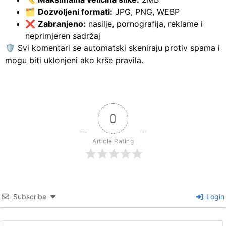
🗂️
Dozvoljeni formati:
JPG, PNG, WEBP
❌
Zabranjeno:
nasilje, pornografija, reklame i
neprimjeren sadržaj
🛡️ Svi komentari se automatski skeniraju protiv spama i
mogu biti uklonjeni ako krše pravila.
0
Article Rating
Subscribe
Login