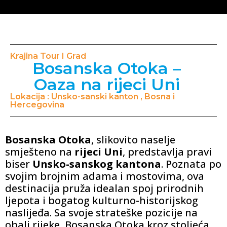
Krajina Tour I Grad
Bosanska Otoka –
Oaza na rijeci Uni
Lokacija : Unsko-sanski kanton , Bosna i
Hercegovina
Bosanska Otoka
, slikovito naselje
smješteno na
rijeci Uni
, predstavlja pravi
biser
Unsko-sanskog kantona
. Poznata po
svojim brojnim adama i mostovima, ova
destinacija pruža idealan spoj prirodnih
ljepota i bogatog kulturno-historijskog
naslijeđa. Sa svoje strateške pozicije na
obali rijeke, Bosanska Otoka kroz stoljeća