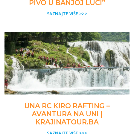
PIVO U BANJOJ LUCI”
SAZNAJTE VIŠE >>>
UNA RC KIRO RAFTING –
AVANTURA NA UNI |
KRAJINATOUR.BA
SAZNAJTE VIŠE >>>