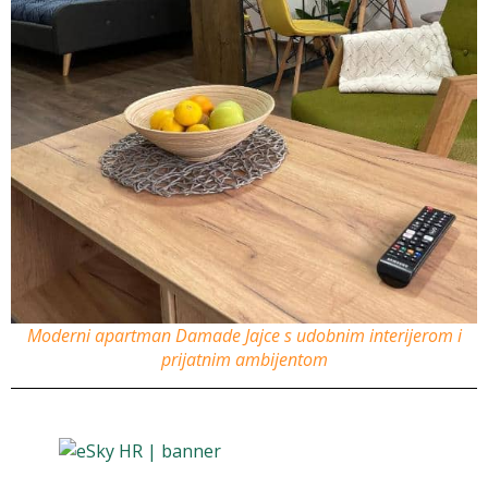
Moderni apartman Damade Jajce s udobnim interijerom i
prijatnim ambijentom