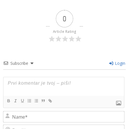
0
Article Rating
Subscribe
Login
N
Em