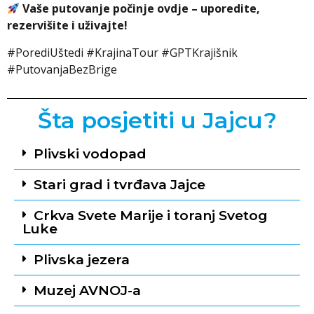
Vaše putovanje počinje ovdje – uporedite,
rezervišite i uživajte!
#PorediUštedi #KrajinaTour #GPTKrajišnik
#PutovanjaBezBrige
Šta posjetiti u Jajcu?
Plivski vodopad
Stari grad i tvrđava Jajce
Crkva Svete Marije i toranj Svetog
Luke
Plivska jezera
Muzej AVNOJ-a