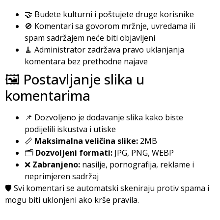
🤝 Budete kulturni i poštujete druge korisnike
🚫 Komentari sa govorom mržnje, uvredama ili
spam sadržajem neće biti objavljeni
🧹 Administrator zadržava pravo uklanjanja
komentara bez prethodne najave
🖼️ Postavljanje slika u
komentarima
📌 Dozvoljeno je dodavanje slika kako biste
podijelili iskustva i utiske
📏
Maksimalna veličina slike:
2MB
🗂️
Dozvoljeni formati:
JPG, PNG, WEBP
❌
Zabranjeno:
nasilje, pornografija, reklame i
neprimjeren sadržaj
🛡️ Svi komentari se automatski skeniraju protiv spama i
mogu biti uklonjeni ako krše pravila.