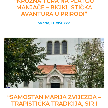
“KRUŽNA TURA NA PLATOU
MANJAČE – BICIKLISTIČKA
AVANTURA U PRIRODI”
SAZNAJTE VIŠE >>>
“SAMOSTAN MARIJA ZVIJEZDA –
TRAPISTIČKA TRADICIJA, SIR I