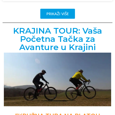
PRIKAŽI VIŠE
KRAJINA TOUR: Vaša
Početna Tačka za
Avanture u Krajini