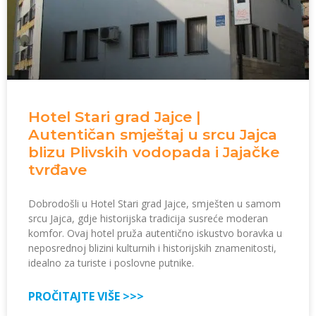
Hotel Stari grad Jajce |
Autentičan smještaj u srcu Jajca
blizu Plivskih vodopada i Jajačke
tvrđave
Dobrodošli u Hotel Stari grad Jajce, smješten u samom
srcu Jajca, gdje historijska tradicija susreće moderan
komfor. Ovaj hotel pruža autentično iskustvo boravka u
neposrednoj blizini kulturnih i historijskih znamenitosti,
idealno za turiste i poslovne putnike.
PROČITAJTE VIŠE >>>