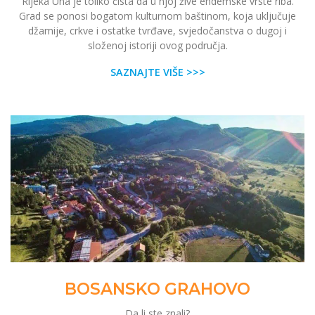
Rijeka Una je toliko čista da u njoj žive endemske vrste riba.
Grad se ponosi bogatom kulturnom baštinom, koja uključuje
džamije, crkve i ostatke tvrđave, svjedočanstva o dugoj i
složenoj istoriji ovog područja.
SAZNAJTE VIŠE >>>
BOSANSKO GRAHOVO
Da li ste znali?