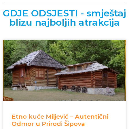
GDJE ODSJESTI - smještaj
blizu najboljih atrakcija
Etno kuće Miljević – Autentični
Odmor u Prirodi Šipova