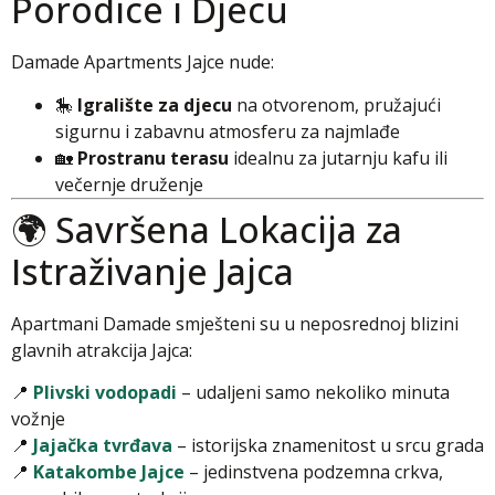
Porodice i Djecu
Damade Apartments Jajce nude:
🎠
Igralište za djecu
na otvorenom, pružajući
sigurnu i zabavnu atmosferu za najmlađe
🏡
Prostranu terasu
idealnu za jutarnju kafu ili
večernje druženje
🌍 Savršena Lokacija za
Istraživanje Jajca
Apartmani Damade smješteni su u neposrednoj blizini
glavnih atrakcija Jajca:
📍
Plivski vodopadi
– udaljeni samo nekoliko minuta
vožnje
📍
Jajačka tvrđava
– istorijska znamenitost u srcu grada
📍
Katakombe Jajce
– jedinstvena podzemna crkva,