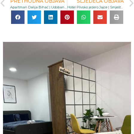
PRETHODNA OBJAVA
SLJEDEĆA OBJAVA
Apartman Dalija Bihać | Udoban smještaj s pogledom na planinu blizu Plitvičkih jezera s privatnim parkingom
Hotel Plivsko jezero Jajce | Smještaj s pogledom na jezero i restoranom u mirnom dijelu Jajca