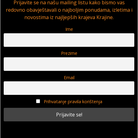
Prijavite se na našu mailing listu kako bismo vas
redovno obavještavali o najboljim ponudama, izletima i
novostima iz najljepših krajeva Krajine.
Ime
Prezime
Email
Prihvatanje pravila korištenja