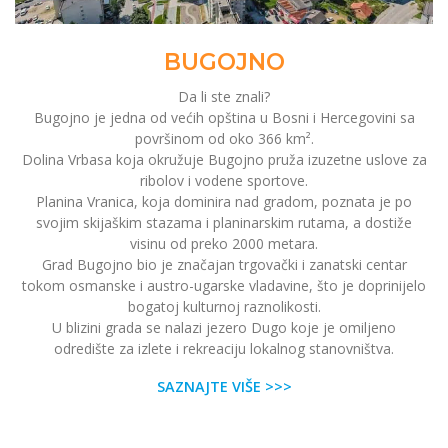
BUGOJNO
Da li ste znali?
Bugojno je jedna od većih opština u Bosni i Hercegovini sa
površinom od oko 366 km².
Dolina Vrbasa koja okružuje Bugojno pruža izuzetne uslove za
ribolov i vodene sportove.
Planina Vranica, koja dominira nad gradom, poznata je po
svojim skijaškim stazama i planinarskim rutama, a dostiže
visinu od preko 2000 metara.
Grad Bugojno bio je značajan trgovački i zanatski centar
tokom osmanske i austro-ugarske vladavine, što je doprinijelo
bogatoj kulturnoj raznolikosti.
U blizini grada se nalazi jezero Dugo koje je omiljeno
odredište za izlete i rekreaciju lokalnog stanovništva.
SAZNAJTE VIŠE >>>