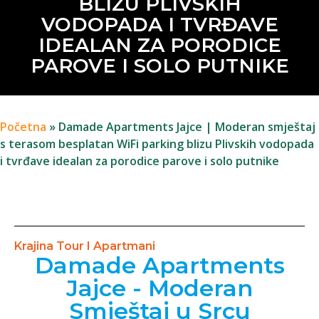
BLIZU PLIVSKIH
VODOPADA I TVRĐAVE
IDEALAN ZA PORODICE
PAROVE I SOLO PUTNIKE
Početna
»
Damade Apartments Jajce | Moderan smještaj
s terasom besplatan WiFi parking blizu Plivskih vodopada
i tvrđave idealan za porodice parove i solo putnike
Krajina Tour I Apartmani
Damade Apartments
Jajce - Moderan
Smještaj u Srcu