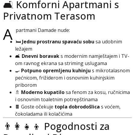
🛋️ Komforni Apartmani s
Privatnom Terasom
A
partmani Damade nude:
🛏️
Jednu prostranu spavaću sobu
sa udobnim
ležajem
🛋️
Dnevni boravak
s modernim namještajem i TV-
om ravnog ekrana sa striming uslugama
🍳
Potpuno opremljenu kuhinju
s mikrotalasnom
pećnicom, frižiderom i osnovnim kuhinjskim
priborom
🚿
Moderno kupatilo
sa fenom za kosu, ručnicima
i osnovnim toaletnim potrepštinama
🍫 Goste očekuje
topla dobrodošlica
s voćem,
čokoladama ili kolačićima
👨‍👩‍👧‍👦 Pogodnosti za