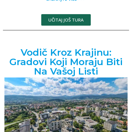
UČITAJ JOŠ TURA
Vodič Kroz Krajinu:
Gradovi Koji Moraju Biti
Na Vašoj Listi