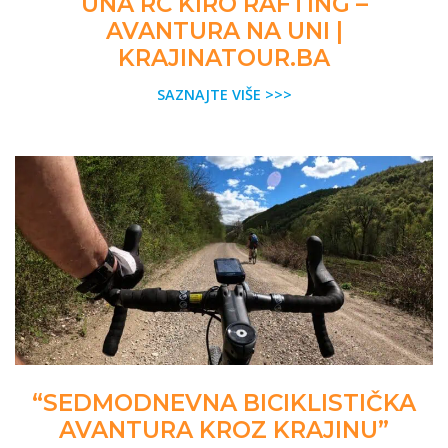
UNA RC KIRO RAFTING –
AVANTURA NA UNI |
KRAJINATOUR.BA
SAZNAJTE VIŠE >>>
“SEDMODNEVNA BICIKLISTIČKA
AVANTURA KROZ KRAJINU”