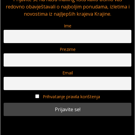
redovno obavještavali o najboljim ponudama, izletima i
novostima iz najljepših krajeva Krajine.
Ime
Prezime
Email
Prihvatanje pravila korištenja