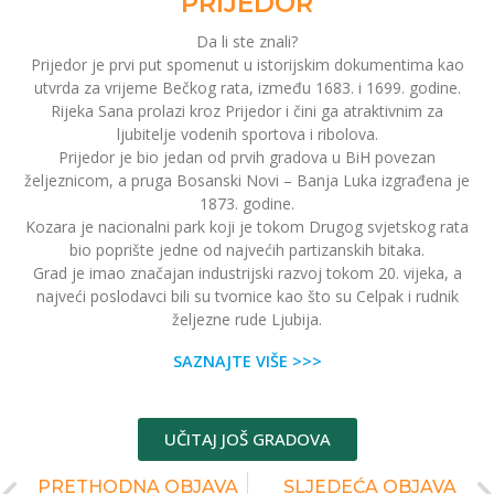
PRIJEDOR
Da li ste znali?
Prijedor je prvi put spomenut u istorijskim dokumentima kao
utvrda za vrijeme Bečkog rata, između 1683. i 1699. godine.
Rijeka Sana prolazi kroz Prijedor i čini ga atraktivnim za
ljubitelje vodenih sportova i ribolova.
Prijedor je bio jedan od prvih gradova u BiH povezan
željeznicom, a pruga Bosanski Novi – Banja Luka izgrađena je
1873. godine.
Kozara je nacionalni park koji je tokom Drugog svjetskog rata
bio poprište jedne od najvećih partizanskih bitaka.
Grad je imao značajan industrijski razvoj tokom 20. vijeka, a
najveći poslodavci bili su tvornice kao što su Celpak i rudnik
željezne rude Ljubija.
SAZNAJTE VIŠE >>>
UČITAJ JOŠ GRADOVA
PRETHODNA OBJAVA
SLJEDEĆA OBJAVA