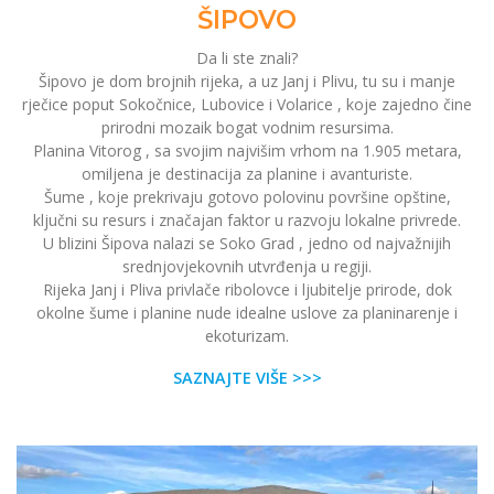
ŠIPOVO
Da li ste znali?
Šipovo je dom brojnih rijeka, a uz Janj i Plivu, tu su i manje
rječice poput Sokočnice, Lubovice i Volarice , koje zajedno čine
prirodni mozaik bogat vodnim resursima.
Planina Vitorog , sa svojim najvišim vrhom na 1.905 metara,
omiljena je destinacija za planine i avanturiste.
Šume , koje prekrivaju gotovo polovinu površine opštine,
ključni su resurs i značajan faktor u razvoju lokalne privrede.
U blizini Šipova nalazi se Soko Grad , jedno od najvažnijih
srednjovjekovnih utvrđenja u regiji.
Rijeka Janj i Pliva privlače ribolovce i ljubitelje prirode, dok
okolne šume i planine nude idealne uslove za planinarenje i
ekoturizam.
SAZNAJTE VIŠE >>>