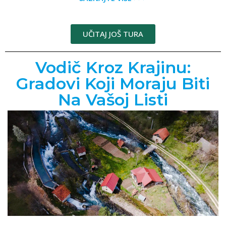
UČITAJ JOŠ TURA
Vodič Kroz Krajinu:
Gradovi Koji Moraju Biti
Na Vašoj Listi