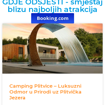
GDJE ODSJESTI - smještaj
blizu najboljih atrakcija
Booking.com
Camping Plitvice – Luksuzni
Odmor u Prirodi uz Plitvička
Jezera