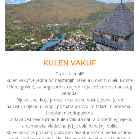
KULEN VAKUF
Da li ste znali?
Kulen Vakuf je jedna od najstarijih naselja u ovom dijelu Bosne
i Hercegovine, sa bogatom istorijom koja seže do osmanskog
perioda.
Rijeka Una, koja prolazi kroz Kulen Vakuf, jedna je od
najčistijih rijeka u Evropi, poznata po svojim tirkiznim vodama i
živopisnim vodopadima.
Tvrđava Ostrovica iznad Kulen Vakufa datira iz srednjeg vijeka,
a osmanska vladavina joj je dala današnji oblik.
Kulen Vakuf je poznat po brojnim avanturističkim aktivnostima,
poput raftinga na rijeci Uni, što privlači avanturiste i ljubitelje