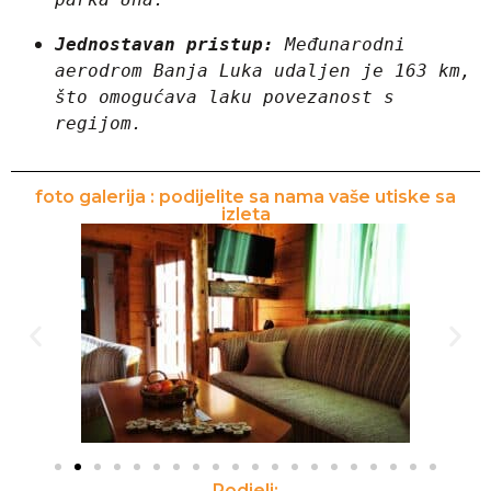
Jednostavan pristup:
 Međunarodni 
aerodrom Banja Luka udaljen je 163 km, 
što omogućava laku povezanost s 
regijom.
foto galerija : podijelite sa nama vaše utiske sa
izleta
Podjeli: