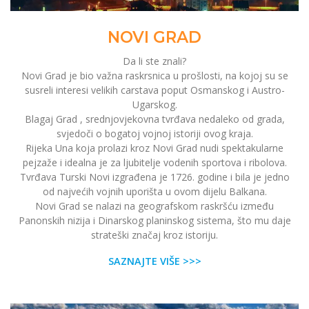
NOVI GRAD
Da li ste znali?
Novi Grad je bio važna raskrsnica u prošlosti, na kojoj su se
susreli interesi velikih carstava poput Osmanskog i Austro-
Ugarskog.
Blagaj Grad , srednjovjekovna tvrđava nedaleko od grada,
svjedoči o bogatoj vojnoj istoriji ovog kraja.
Rijeka Una koja prolazi kroz Novi Grad nudi spektakularne
pejzaže i idealna je za ljubitelje vodenih sportova i ribolova.
Tvrđava Turski Novi izgrađena je 1726. godine i bila je jedno
od najvećih vojnih uporišta u ovom dijelu Balkana.
Novi Grad se nalazi na geografskom raskršću između
Panonskih nizija i Dinarskog planinskog sistema, što mu daje
strateški značaj kroz istoriju.
SAZNAJTE VIŠE >>>