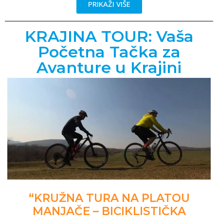
PRIKAŽI VIŠE
KRAJINA TOUR: Vaša
Početna Tačka za
Avanture u Krajini
“KRUŽNA TURA NA PLATOU
MANJAČE – BICIKLISTIČKA