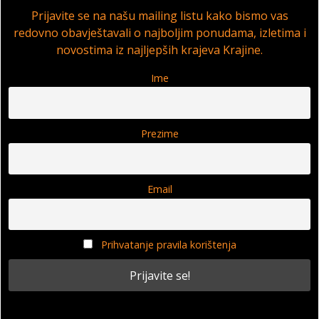
Prijavite se na našu mailing listu kako bismo vas
redovno obavještavali o najboljim ponudama, izletima i
novostima iz najljepših krajeva Krajine.
Ime
Prezime
Email
Prihvatanje pravila korištenja