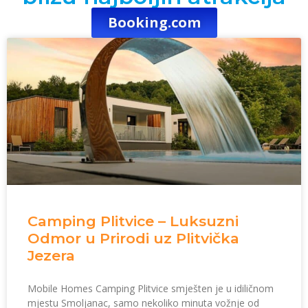
Booking.com
Camping Plitvice – Luksuzni
Odmor u Prirodi uz Plitvička
Jezera
Mobile Homes Camping Plitvice smješten je u idiličnom
mjestu Smoljanac, samo nekoliko minuta vožnje od