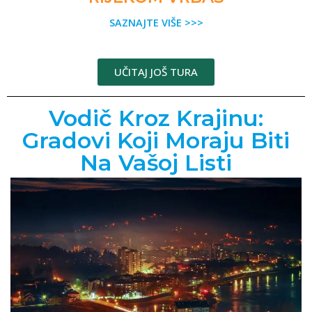
SAZNAJTE VIŠE >>>
UČITAJ JOŠ TURA
Vodič Kroz Krajinu:
Gradovi Koji Moraju Biti
Na Vašoj Listi