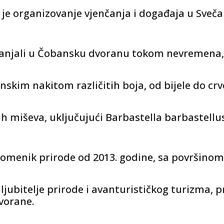
je organizovanje vjenčanja i događaja u Sveča
klanjali u Čobansku dvoranu tokom nevremena,
skim nakitom različitih boja, od bijele do crve
pih miševa, uključujući Barbastella barbastellus
pomenik prirode od 2013. godine, sa površinom 
 ljubitelje prirode i avanturističkog turizma,
dvorane.