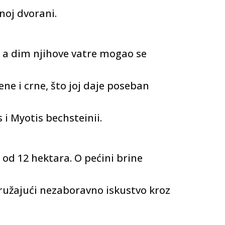
noj dvorani.
 a dim njihove vatre mogao se
ne i crne, što joj daje poseban
 i Myotis bechsteinii.
od 12 hektara. O pećini brine
 pružajući nezaboravno iskustvo kroz