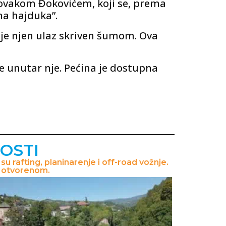
ovakom Đokovićem, koji se, prema
na hajduka”.
 je njen ulaz skriven šumom. Ova
e unutar nje. Pećina je dostupna
OSTI
u rafting, planinarenje i off-road vožnje.
a otvorenom.