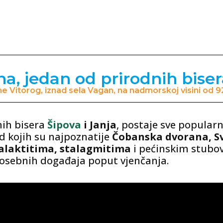
, jedan od prirodnih biser
ine Vitorog, iznad sela Vagan, na nadmorskoj visini od 
nih bisera
Šipova
i Janja
, postaje sve popularni
d kojih su najpoznatije
Čobanska dvorana, S
alaktitima, stalagmitima
i pećinskim stubov
 posebnih događaja poput vjenčanja.