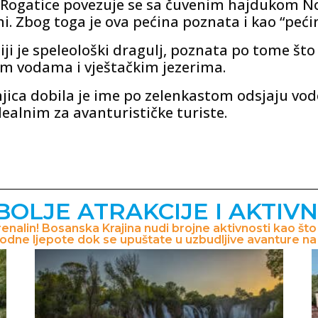
i Rogatice povezuje se sa čuvenim hajdukom N
ini. Zbog toga je ova pećina poznata i kao “peći
i je speleološki dragulj, poznata po tome što
m vodama i vještačkim jezerima.
njica dobila je ime po zelenkastom odsjaju vod
ealnim za avanturističke turiste.
BOLJE ATRAKCIJE I AKTIVN
nalin! Bosanska Krajina nudi brojne aktivnosti kao što s
irodne ljepote dok se upuštate u uzbudljive avanture n