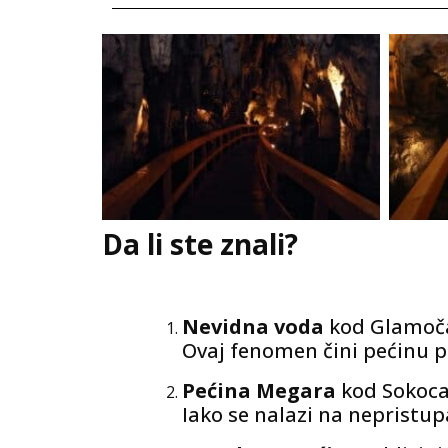
Da li ste znali?
Nevidna voda
kod Glamoča,
Ovaj fenomen čini pećinu p
Pećina Megara
kod Sokoca 
Iako se nalazi na nepristup