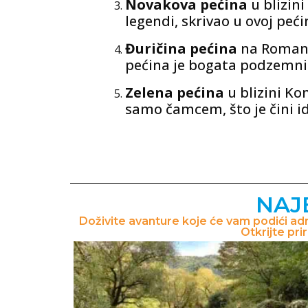
Novakova pećina
u blizin
legendi, skrivao u ovoj peć
Đuričina pećina
na Romanij
pećina je bogata podzemni
Zelena pećina
u blizini Ko
samo čamcem, što je čini id
NAJ
Doživite avanture koje će vam podići adre
Otkrijte pr