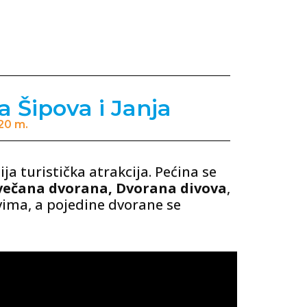
a Šipova i Janja
920 m.
ja turistička atrakcija. Pećina se
večana dvorana, Dvorana divova
,
ima, a pojedine dvorane se