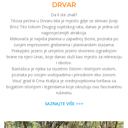
DRVAR
Da li ste znali?
Titova pećina u Drvaru bila je mjesto gdje se skrivao Josip
Broz Tito tokom Drugog svjetskog rata, danas je jedna od
najposjećenijih atrakcija.
Klekovača je najviša planina u zapadnoj Bosni, poznata po
svojim impresivnim grebenima i planinarskim stazama.
Prekajsko jezero je umjetno jezero stvoreno izgradnjom
brane na rijeci Unac, koje danas služi kao mjesto za rekreaciju
i ribolov.
Bastašica je rijeka sa izuzetno čistom i bistrijom vodom,
poznata po svojim vodopadima i prirodnom eko ​​zonom.
Visuć grad ili Crna Kraljica je srednjovjekovna tvrđava sa
bogatom istorijom i legendama koje okružuju ovu fascinantnu
ruševinu.
SAZNAJTE VIŠE >>>