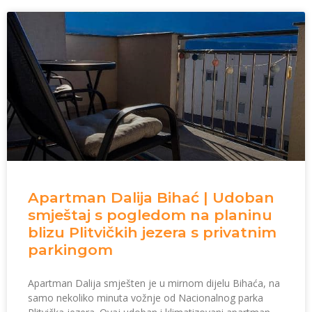
Apartman Dalija Bihać | Udoban
smještaj s pogledom na planinu
blizu Plitvičkih jezera s privatnim
parkingom
Apartman Dalija smješten je u mirnom dijelu Bihaća, na
samo nekoliko minuta vožnje od Nacionalnog parka