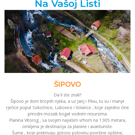
Na Vašoj Listi
ŠIPOVO
Da li ste znali?
Šipovo je dom brojnih rijeka, a uz Janj i Plivu, tu su i manje
rječice poput Sokočnice, Lubovice i Volarice , koje zajedno čine
prirodni mozaik bogat vodnim resursima.
Planina Vitorog , sa svojim najvišim vrhom na 1.905 metara,
omiljena je destinacija za planine i avanturiste.
Šume , koje prekrivaju gotovo polovinu površine opštine,