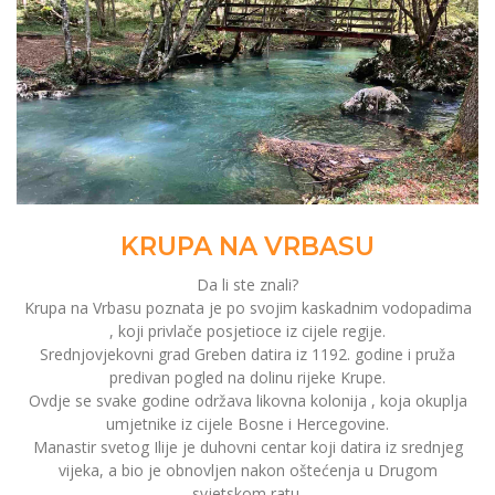
KRUPA NA VRBASU
Da li ste znali?
Krupa na Vrbasu poznata je po svojim kaskadnim vodopadima
, koji privlače posjetioce iz cijele regije.
Srednjovjekovni grad Greben datira iz 1192. godine i pruža
predivan pogled na dolinu rijeke Krupe.
Ovdje se svake godine održava likovna kolonija , koja okuplja
umjetnike iz cijele Bosne i Hercegovine.
Manastir svetog Ilije je duhovni centar koji datira iz srednjeg
vijeka, a bio je obnovljen nakon oštećenja u Drugom
svjetskom ratu.