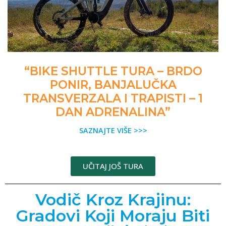
“BIKE SHUTTLE TURA – BRDO
PONIR, BANJALUČKA
TRANSVERZALA I TRAPISTI – 1
DAN ADRENALINA”
SAZNAJTE VIŠE >>>
UČITAJ JOŠ TURA
Vodič Kroz Krajinu:
Gradovi Koji Moraju Biti