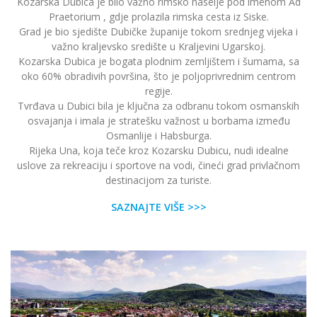
Kozarska Dubica je bilo važno rimsko naselje pod imenom Ad
Praetorium , gdje prolazila rimska cesta iz Siske.
Grad je bio sjedište Dubičke županije tokom srednjeg vijeka i
važno kraljevsko središte u Kraljevini Ugarskoj.
Kozarska Dubica je bogata plodnim zemljištem i šumama, sa
oko 60% obradivih površina, što je poljoprivrednim centrom
regije.
Tvrđava u Dubici bila je ključna za odbranu tokom osmanskih
osvajanja i imala je stratešku važnost u borbama između
Osmanlije i Habsburga.
Rijeka Una, koja teče kroz Kozarsku Dubicu, nudi idealne
uslove za rekreaciju i sportove na vodi, čineći grad privlačnom
destinacijom za turiste.
SAZNAJTE VIŠE >>>