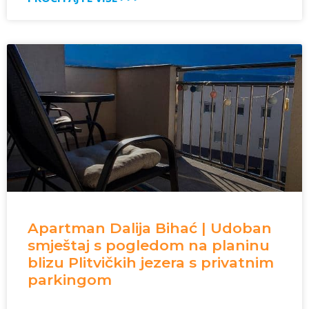
Apartman Dalija Bihać | Udoban
smještaj s pogledom na planinu
blizu Plitvičkih jezera s privatnim
parkingom