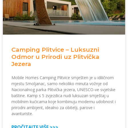
Camping Plitvice – Luksuzni
Odmor u Prirodi uz Plitvička
Jezera
Mobile Homes Camping Plitvice smješten je u idiličnom
mjestu Smoljanac, samo nekoliko minuta vožnje od
Nacionalnog parka Plitvička jezera, UNESCO-ve svjetske
baštine. Kamp s 5 zvjezdica nudi luksuzan smještaj u
mobilnim kućicama koje kombinuju modernu udobnost i
prirodni ambijent, idealno za obitelji, parove i
avanturiste.
PROČITAJTE VIŠE >>>