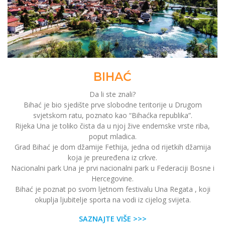
BIHAĆ
Da li ste znali?
Bihać je bio sjedište prve slobodne teritorije u Drugom
svjetskom ratu, poznato kao “Bihaćka republika”.
Rijeka Una je toliko čista da u njoj žive endemske vrste riba,
poput mladica.
Grad Bihać je dom džamije Fethija, jedna od rijetkih džamija
koja je preuređena iz crkve.
Nacionalni park Una je prvi nacionalni park u Federaciji Bosne i
Hercegovine.
Bihać je poznat po svom ljetnom festivalu Una Regata , koji
okuplja ljubitelje sporta na vodi iz cijelog svijeta.
SAZNAJTE VIŠE >>>