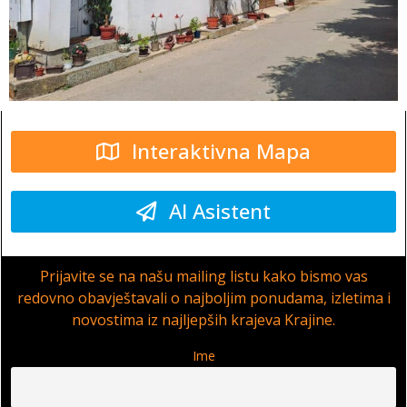
Interaktivna Mapa
AI Asistent
Prijavite se na našu mailing listu kako bismo vas
redovno obavještavali o najboljim ponudama, izletima i
novostima iz najljepših krajeva Krajine.
Ime