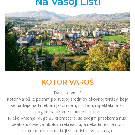
Na Vašoj Listi
KOTOR VAROŠ
Da li ste znali?
Kotor Varoš je poznat po svojoj srednjovjekovnoj tvrđavi koja
se nadvija nad rijekom Jakotinom, pružajući spektakularan
pogled na okolne planine i doline.
Rijeka Vrbanja, duga 85 kilometara, sa svojim pritokama nudi
idealne uslove za ribolov i rekreaciju, a nekada je bila dom
brojnim mlinovima koji su koristili svoju snagu.