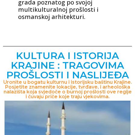
grada poznatog po svojoj
multikulturalnoj prošlosti i
osmanskoj arhitekturi.
KULTURA I ISTORIJA
KRAJINE : TRAGOVIMA
PROŠLOSTI I NASLIJEĐA
Uronite u bogatu kulturnu i istorijsku baštinu Krajine.
Posjetite znamenite lokacije, tvrđave, i arheološka
nalazišta koja svjedoče o burnoj prošlosti ove regije
i čuvaju priče koje traju vjekovima.