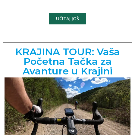
UČITAJ JOŠ
KRAJINA TOUR: Vaša
Početna Tačka za
Avanture u Krajini