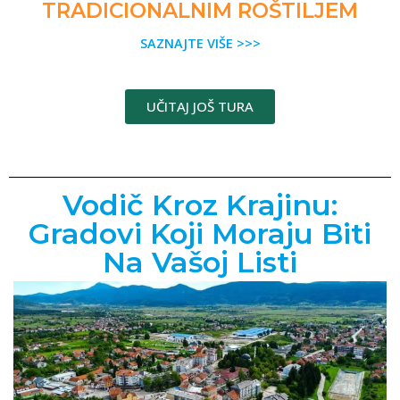
TRADICIONALNIM ROŠTILJEM
SAZNAJTE VIŠE >>>
UČITAJ JOŠ TURA
Vodič Kroz Krajinu:
Gradovi Koji Moraju Biti
Na Vašoj Listi