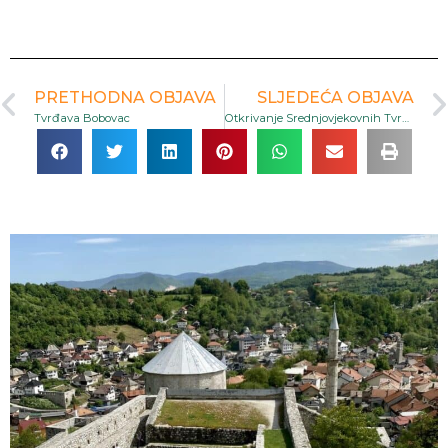
PRETHODNA OBJAVA
SLJEDEĆA OBJAVA
Tvrđava Bobovac
Otkrivanje Srednjovjekovnih Tvrđava i Starih Gradova Banja Luka