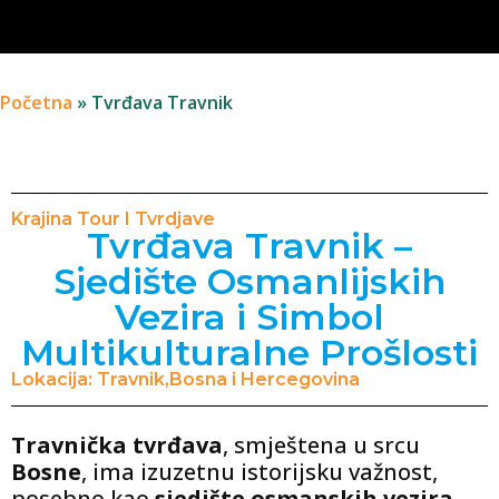
Početna
»
Tvrđava Travnik
Krajina Tour I Tvrdjave
Tvrđava Travnik –
Sjedište Osmanlijskih
Vezira i Simbol
Multikulturalne Prošlosti
Lokacija: Travnik,Bosna i Hercegovina
Travnička tvrđava
, smještena u srcu
Bosne
, ima izuzetnu istorijsku važnost,
posebno kao
sjedište osmanskih vezira