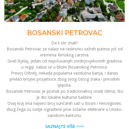
BOSANSKI PETROVAC
Da li ste znali?
Bosanski Petrovac se nalazi na raskrsnici važnih puteva još od
vremena Rimskog carstva.
Grad Bjelaj, jedan od najočuvanijih srednjovjekovnih gradova
u regiji, nalazi se u blizini Bosanskog Petrovca.
Prevoj Oštrelj, nekada popularna vazdušna banja, i danas
privlači brojne posjetioce zbog svog čistog zraka i prirodnih
ljepota.
Bosanski Petrovac je poznat po tradicionalnoj izradi ćilima, što
je dio lokalne kulturne baštine.
Ovaj kraj ima najveći broj sunčanih sati u Bosni i Hercegovini,
zbog čega su ovdje izgrađene prve solarne elektrane u Unsko-
sanskom kantonu.
SAZNAJTE VIŠE >>>