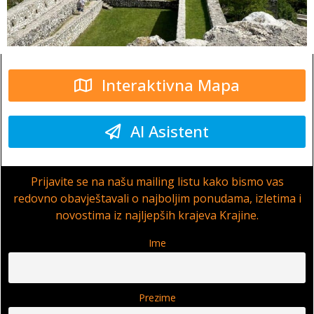
Interaktivna Mapa
AI Asistent
Prijavite se na našu mailing listu kako bismo vas
redovno obavještavali o najboljim ponudama, izletima i
novostima iz najljepših krajeva Krajine.
Ime
Prezime