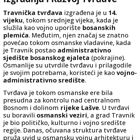
Travnička tvrđava
izgrađena je u
14.
vijeku
, tokom srednjeg vijeka, kada je
služila kao vojno uporište
bosanskih
plemića
. Međutim, njen značaj se znatno
povećao tokom osmanske vladavine, kada
je Travnik postao
administrativno
sjedište bosanskog ejaleta
(pokrajine).
Osmanlije su utvrdile tvrđavu i prilagodile
je svojim potrebama, koristeći je kao
vojno-
administrativno središte
.
Tvrđava je tokom osmanske ere bila
presudna za kontrolu nad centralnom
Bosnom i dolinom
rijeke Lašve
. U tvrđavi
su boravili
osmanski veziri
, a grad Travnik
je bio političko, kulturno i vojno središte
regije. Danas, očuvana struktura tvrđave
pruža uvid u osmansku vojnu arhitekturu i