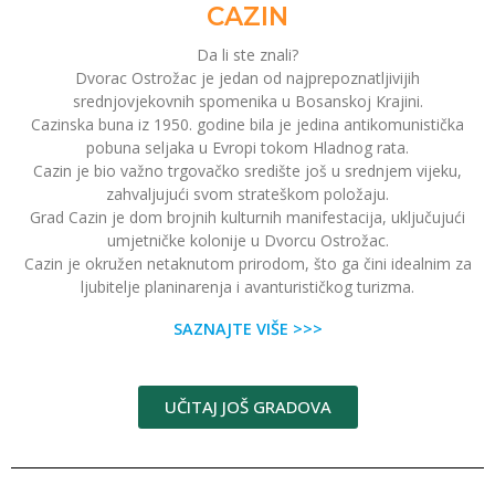
CAZIN
Da li ste znali?
Dvorac Ostrožac je jedan od najprepoznatljivijih
srednjovjekovnih spomenika u Bosanskoj Krajini.
Cazinska buna iz 1950. godine bila je jedina antikomunistička
pobuna seljaka u Evropi tokom Hladnog rata.
Cazin je bio važno trgovačko središte još u srednjem vijeku,
zahvaljujući svom strateškom položaju.
Grad Cazin je dom brojnih kulturnih manifestacija, uključujući
umjetničke kolonije u Dvorcu Ostrožac.
Cazin je okružen netaknutom prirodom, što ga čini idealnim za
ljubitelje planinarenja i avanturističkog turizma.
SAZNAJTE VIŠE >>>
UČITAJ JOŠ GRADOVA