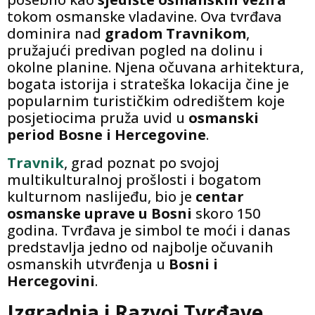
tokom osmanske vladavine. Ova tvrđava
dominira nad
gradom Travnikom
,
pružajući predivan pogled na dolinu i
okolne planine. Njena očuvana arhitektura,
bogata istorija i strateška lokacija čine je
popularnim turističkim odredištem koje
posjetiocima pruža uvid u
osmanski
period Bosne i Hercegovine
.
Travnik
, grad poznat po svojoj
multikulturalnoj prošlosti i bogatom
kulturnom naslijeđu, bio je
centar
osmanske uprave u Bosni
skoro 150
godina. Tvrđava je simbol te moći i danas
predstavlja jedno od najbolje očuvanih
osmanskih utvrđenja u
Bosni i
Hercegovini
.
Izgradnja i Razvoj Tvrđave