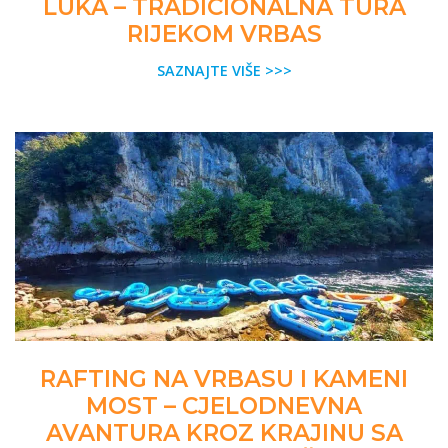
LUKA – TRADICIONALNA TURA
RIJEKOM VRBAS
SAZNAJTE VIŠE >>>
RAFTING NA VRBASU I KAMENI
MOST – CJELODNEVNA
AVANTURA KROZ KRAJINU SA