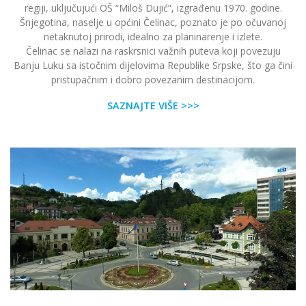
regiji, uključujući OŠ “Miloš Dujić”, izgrađenu 1970. godine.
Šnjegotina, naselje u općini Čelinac, poznato je po očuvanoj
netaknutoj prirodi, idealno za planinarenje i izlete.
Čelinac se nalazi na raskrsnici važnih puteva koji povezuju
Banju Luku sa istočnim dijelovima Republike Srpske, što ga čini
pristupačnim i dobro povezanim destinacijom.
SAZNAJTE VIŠE >>>