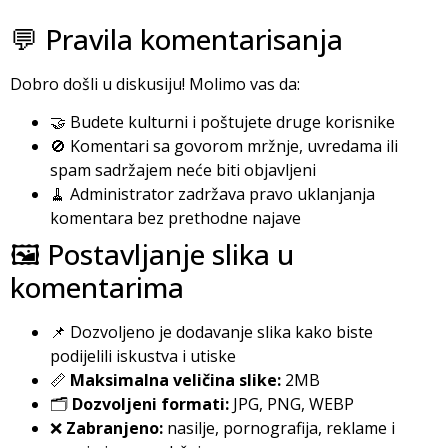
💬 Pravila komentarisanja
Dobro došli u diskusiju! Molimo vas da:
🤝 Budete kulturni i poštujete druge korisnike
🚫 Komentari sa govorom mržnje, uvredama ili
spam sadržajem neće biti objavljeni
🧹 Administrator zadržava pravo uklanjanja
komentara bez prethodne najave
🖼️ Postavljanje slika u
komentarima
📌 Dozvoljeno je dodavanje slika kako biste
podijelili iskustva i utiske
📏
Maksimalna veličina slike:
2MB
🗂️
Dozvoljeni formati:
JPG, PNG, WEBP
❌
Zabranjeno:
nasilje, pornografija, reklame i