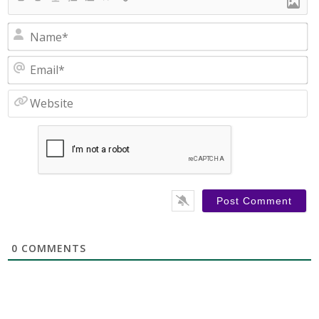
N
Em
W
0
COMMENTS