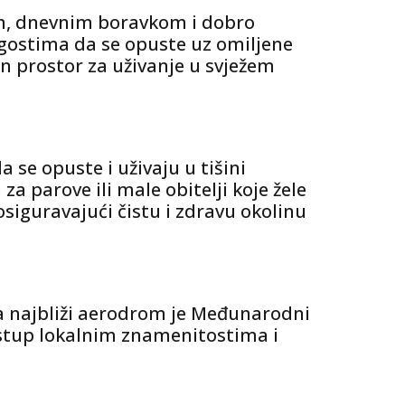
m, dnevnim boravkom i dobro
gostima da se opuste uz omiljene
an prostor za uživanje u svježem
se opuste i uživaju u tišini
a parove ili male obitelji koje žele
osiguravajući čistu i zdravu okolinu
, a najbliži aerodrom je Međunarodni
stup lokalnim znamenitostima i