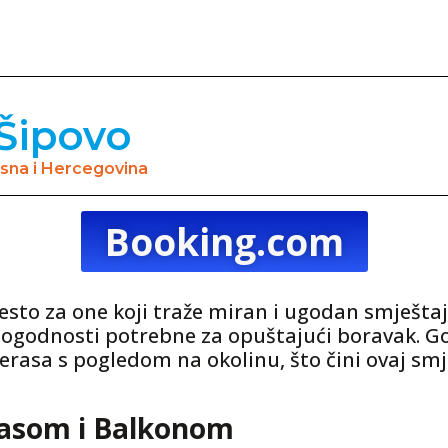
 Šipovo
osna i Hercegovina
Booking.com
esto za one koji traže miran i ugodan smještaj
pogodnosti potrebne za opuštajući boravak. G
 terasa s pogledom na okolinu, što čini ovaj 
rasom i Balkonom