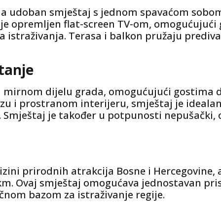
ima udoban smještaj s jednom spavaćom sobo
 opremljen flat-screen TV-om, omogućujući 
a istraživanja. Terasa i balkon pružaju prediv
tanje
 mirnom dijelu grada, omogućujući gostima da 
u i prostranom interijeru, smještaj je idealan z
. Smještaj je također u potpunosti nepušački, 
lizini prirodnih atrakcija Bosne i Hercegovine
km. Ovaj smještaj omogućava jednostavan pri
čnom bazom za istraživanje regije.