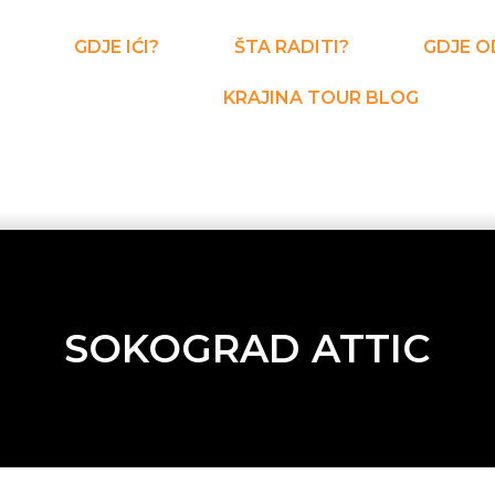
GDJE IĆI?
ŠTA RADITI?
GDJE O
KRAJINA TOUR BLOG
SOKOGRAD ATTIC