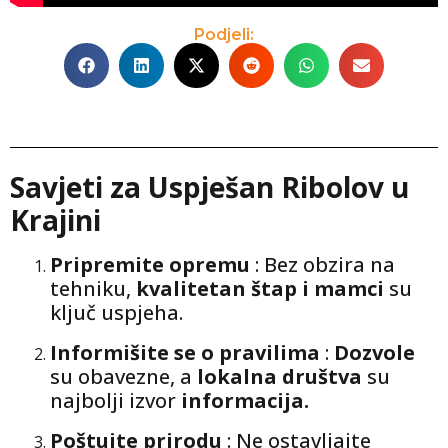
Podjeli:
Savjeti za Uspješan Ribolov u
Krajini
Pripremite opremu
: Bez obzira na
tehniku,
kvalitetan štap i mamci
su
ključ uspjeha.
Informišite se o pravilima
:
Dozvole
su obavezne, a
lokalna društva
su
najbolji izvor
informacija.
Poštujte prirodu
: Ne ostavljajte