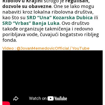
Ribolov u Krajini
strogo je
regulisan,
dozvole su obavezne
. One se lako mogu
nabaviti kroz lokalna ribolovna društva,
kao što su
SRD “Una” Kozarska Dubica
ili
SRD “Vrbas” Banja Luka
. Ovo društvo
takođe organizuje takmičenja i redovno
poribljava vode, čuvajući bogatstvo ribljeg
fonda.
Video : @JovanMemedovicOfficial / YouTube