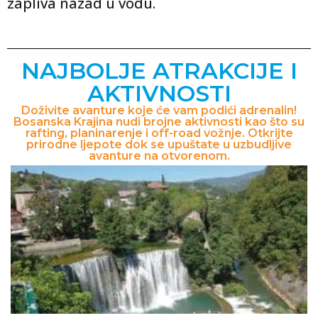
zapliva nazad u vodu.
NAJBOLJE ATRAKCIJE I
AKTIVNOSTI
Doživite avanture koje će vam podići adrenalin!
Bosanska Krajina nudi brojne aktivnosti kao što su
rafting, planinarenje i off-road vožnje. Otkrijte
prirodne ljepote dok se upuštate u uzbudljive
avanture na otvorenom.