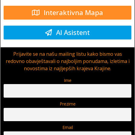
Interaktivna Mapa
AI Asistent
Prijavite se na našu mailing listu kako bismo vas
redovno obavještavali o najboljim ponudama, izletima i
novostima iz najljepših krajeva Krajine.
Ime
Prezime
Email