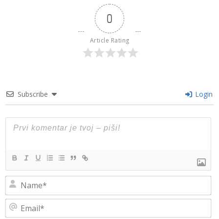
0
Article Rating
Subscribe
Login
N
Em