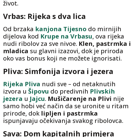
život.
Vrbas: Rijeka s dva lica
Od brzaka
kanjona Tijesno
do mirnijih
dijelova kod
Krupe na Vrbasu
, ova rijeka
nudi ribolov za sve nivoe.
Klen, pastrmka i
mladica
su glavni izazovi, dok je priroda
oko vas bonus koji ne možete ignorisati.
Pliva: Simfonija izvora i jezera
Rijeka Pliva
nudi sve – od netaknutih
izvora u
Šipovu
do predivnih
Plivskih
jezera
u
Jajcu
.
Mušičarenje
na Plivi
nije
samo hobi već način da se uronite u ritam
prirode, dok
lipljen i pastrmka
ispunjavaju očekivanja svakog ribolovca.
Sava: Dom kapitalnih primjera