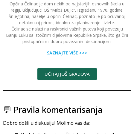
Općina Čelinac je dom nekih od najstarijih osnovnih škola u
regiji, uključujući OŠ “Miloš Dujić”, izgrađenu 1970. godine.
Šnjegotina, naselje u općini Čelinac, poznato je po očuvanoj
netaknutoj prirodi, idealno za planinarenje i izlete.
Čelinac se nalazi na raskrsnici važnih puteva koji povezuju
Banju Luku sa istočnim dijelovima Republike Srpske, što ga čini
pristupačnim i dobro povezanim destinacijom.
SAZNAJTE VIŠE >>>
UČITAJ JOŠ GRADOVA
💬 Pravila komentarisanja
Dobro došli u diskusiju! Molimo vas da: