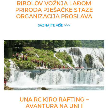
RIBOLOV VOŽNJA LAĐOM
PRIRODA PJEŠAČKE STAZE
ORGANIZACIJA PROSLAVA
SAZNAJTE VIŠE >>>
UNA RC KIRO RAFTING –
AVANTURA NA UNI |