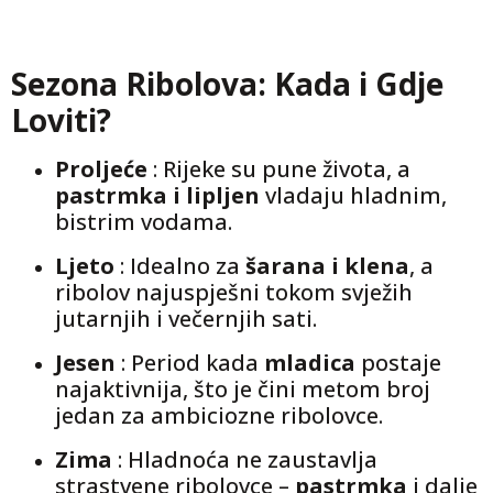
Sezona Ribolova: Kada i Gdje
Loviti?
Proljeće
: Rijeke su pune života, a
pastrmka i lipljen
vladaju hladnim,
bistrim vodama.
Ljeto
: Idealno za
šarana i klena
, a
ribolov najuspješni tokom svježih
jutarnjih i večernjih sati.
Jesen
: Period kada
mladica
postaje
najaktivnija, što je čini metom broj
jedan za ambiciozne ribolovce.
Zima
: Hladnoća ne zaustavlja
strastvene ribolovce –
pastrmka
i dalje