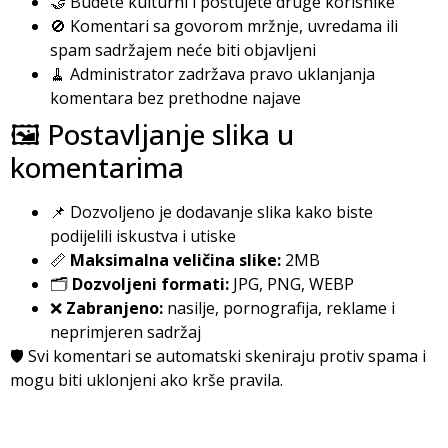
🤝 Budete kulturni i poštujete druge korisnike
🚫 Komentari sa govorom mržnje, uvredama ili
spam sadržajem neće biti objavljeni
🧹 Administrator zadržava pravo uklanjanja
komentara bez prethodne najave
🖼️ Postavljanje slika u
komentarima
📌 Dozvoljeno je dodavanje slika kako biste
podijelili iskustva i utiske
📏
Maksimalna veličina slike:
2MB
🗂️
Dozvoljeni formati:
JPG, PNG, WEBP
❌
Zabranjeno:
nasilje, pornografija, reklame i
neprimjeren sadržaj
🛡️ Svi komentari se automatski skeniraju protiv spama i
mogu biti uklonjeni ako krše pravila.