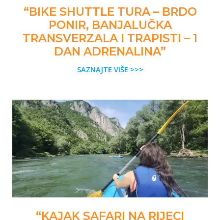
“BIKE SHUTTLE TURA – BRDO
PONIR, BANJALUČKA
TRANSVERZALA I TRAPISTI – 1
DAN ADRENALINA”
SAZNAJTE VIŠE >>>
“KAJAK SAFARI NA RIJECI