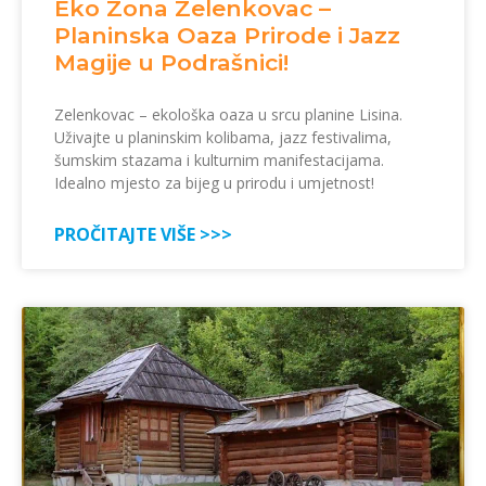
Eko Zona Zelenkovac –
Planinska Oaza Prirode i Jazz
Magije u Podrašnici!
Zelenkovac – ekološka oaza u srcu planine Lisina.
Uživajte u planinskim kolibama, jazz festivalima,
šumskim stazama i kulturnim manifestacijama.
Idealno mjesto za bijeg u prirodu i umjetnost!
PROČITAJTE VIŠE >>>