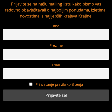
Prijavite se na našu mailing listu kako bismo vas
redovno obavještavali o najboljim ponudama, izletima i
novostima iz najljepših krajeva Krajine.
Ime
Prezime
Email
Prihvatanje pravila korištenja