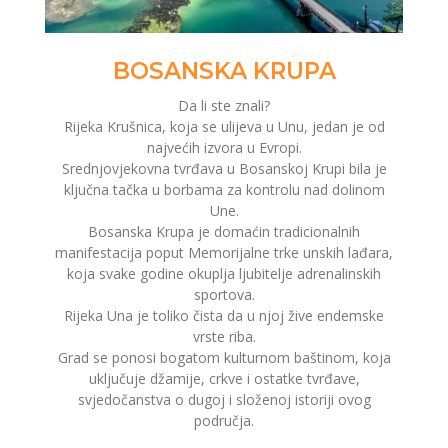
BOSANSKA KRUPA
Da li ste znali?
Rijeka Krušnica, koja se ulijeva u Unu, jedan je od
najvećih izvora u Evropi.
Srednjovjekovna tvrđava u Bosanskoj Krupi bila je
ključna tačka u borbama za kontrolu nad dolinom
Une.
Bosanska Krupa je domaćin tradicionalnih
manifestacija poput Memorijalne trke unskih lađara,
koja svake godine okuplja ljubitelje adrenalinskih
sportova.
Rijeka Una je toliko čista da u njoj žive endemske
vrste riba.
Grad se ponosi bogatom kulturnom baštinom, koja
uključuje džamije, crkve i ostatke tvrđave,
svjedočanstva o dugoj i složenoj istoriji ovog
područja.