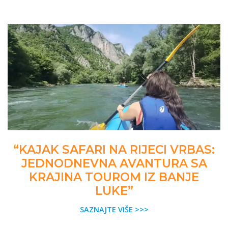
“KAJAK SAFARI NA RIJECI VRBAS:
JEDNODNEVNA AVANTURA SA
KRAJINA TOUROM IZ BANJE
LUKE”
SAZNAJTE VIŠE >>>