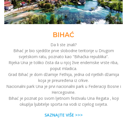
BIHAĆ
Da li ste znali?
Bihać je bio sjedište prve slobodne teritorije u Drugom
svjetskom ratu, poznato kao “Bihaćka republika”.
Rijeka Una je toliko čista da u njoj žive endemske vrste riba,
poput mladica.
Grad Bihać je dom džamije Fethija, jedna od rijetkih džamija
koja je preuređena iz crkve.
Nacionalni park Una je prvi nacionalni park u Federaciji Bosne i
Hercegovine.
Bihać je poznat po svom ljetnom festivalu Una Regata , koji
okuplja ljubitelje sporta na vodi iz cijelog svijeta.
SAZNAJTE VIŠE >>>