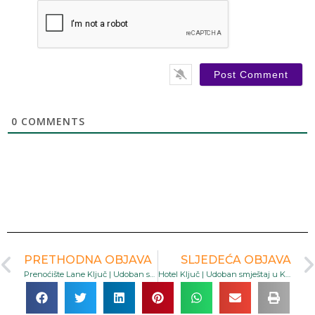
0
COMMENTS
PRETHODNA OBJAVA
SLJEDEĆA OBJAVA
Prenoćište Lane Ključ | Udoban smještaj s restoranom i biciklima za najam u mirnom dijelu Ključa
Hotel Ključ | Udoban smještaj u Ključu s restoranom, besplatnim parkingom i WiFi-jem blizu autoputa E761