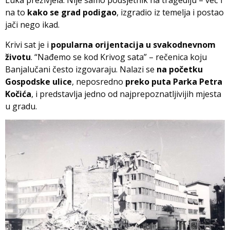
Luka preživjela. Nije samo podsjetnik na tragediju – već i
na to
kako se grad podigao
, izgradio iz temelja i postao
jači nego ikad.
Krivi sat je i
popularna orijentacija u svakodnevnom
životu
. “Nađemo se kod Krivog sata” – rečenica koju
Banjalučani često izgovaraju. Nalazi se
na početku
Gospodske ulice
, neposredno
preko puta Parka Petra
Kočića
, i predstavlja jedno od najprepoznatljivijih mjesta
u gradu.