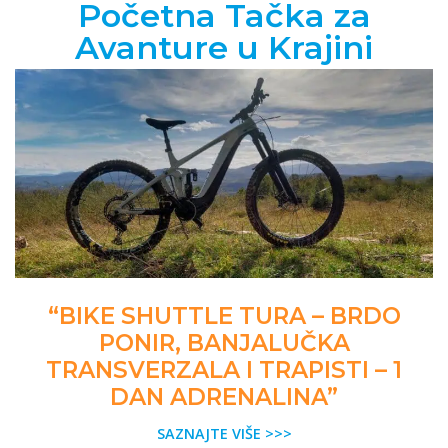
Početna Tačka za
Avanture u Krajini
“BIKE SHUTTLE TURA – BRDO
PONIR, BANJALUČKA
TRANSVERZALA I TRAPISTI – 1
DAN ADRENALINA”
SAZNAJTE VIŠE >>>