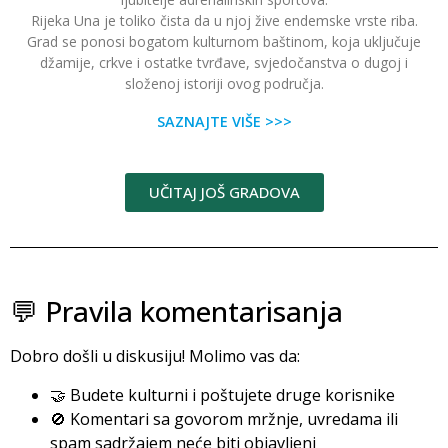
Rijeka Una je toliko čista da u njoj žive endemske vrste riba.
Grad se ponosi bogatom kulturnom baštinom, koja uključuje
džamije, crkve i ostatke tvrđave, svjedočanstva o dugoj i
složenoj istoriji ovog područja.
SAZNAJTE VIŠE >>>
UČITAJ JOŠ GRADOVA
💬 Pravila komentarisanja
Dobro došli u diskusiju! Molimo vas da:
🤝 Budete kulturni i poštujete druge korisnike
🚫 Komentari sa govorom mržnje, uvredama ili
spam sadržajem neće biti objavljeni