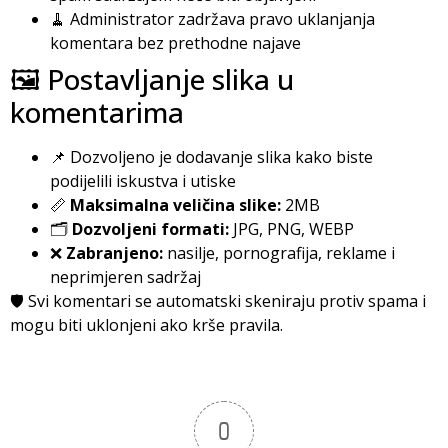
🧹 Administrator zadržava pravo uklanjanja
komentara bez prethodne najave
🖼️ Postavljanje slika u
komentarima
📌 Dozvoljeno je dodavanje slika kako biste
podijelili iskustva i utiske
📏
Maksimalna veličina slike:
2MB
🗂️
Dozvoljeni formati:
JPG, PNG, WEBP
❌
Zabranjeno:
nasilje, pornografija, reklame i
neprimjeren sadržaj
🛡️ Svi komentari se automatski skeniraju protiv spama i
mogu biti uklonjeni ako krše pravila.
0