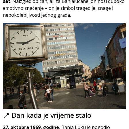
sat
. Naizgled običan, ali za Banjalučane, on nosi duboko
emotivno značenje – on je simbol tragedije, snage i
nepokolebljivosti jednog grada.
📍 Dan kada je vrijeme stalo
27. oktobra 1969. godine
, Banja Luku je pogodio