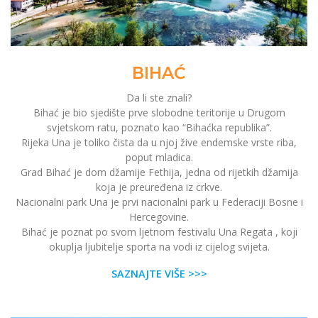
BIHAĆ
Da li ste znali?
Bihać je bio sjedište prve slobodne teritorije u Drugom
svjetskom ratu, poznato kao “Bihaćka republika”.
Rijeka Una je toliko čista da u njoj žive endemske vrste riba,
poput mladica.
Grad Bihać je dom džamije Fethija, jedna od rijetkih džamija
koja je preuređena iz crkve.
Nacionalni park Una je prvi nacionalni park u Federaciji Bosne i
Hercegovine.
Bihać je poznat po svom ljetnom festivalu Una Regata , koji
okuplja ljubitelje sporta na vodi iz cijelog svijeta.
SAZNAJTE VIŠE >>>