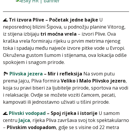
🌊
Tri izvora Plive – Početak jedne bajke
U
neposrednoj blizini Šipova, u podnožju planine Vitorog,
iz stijena izbijaju
tri moćna vrela
– izvori Plive. Ova
kraška vrela formiraju rijeku u prvim metrima njenog
toka i spadaju među najveće izvore pitke vode u Evropi.
Okružena gustom šumom i stijenama, ova lokacija odiše
spokojem i snagom prirode.
🏞️
Plivska jezera
– Mir i refleksija
Na svom putu
prema Jajcu, Pliva formira
Veliko i Malo Plivsko jezero
,
koja su pravi biseri za ljubitelje prirode, sportova na vodi
i relaksacije. Ovdje se možete voziti čamcem, pecati,
kampovati ili jednostavno uživati u tišini prirode.
🌊
Plivski vodopad
– Spoj rijeka i istorije
U samom
centru
Jajca
, rijeka Pliva završava svoj tok spektakularno
–
Plivskim vodopadom
, gdje se s visine od 22 metra