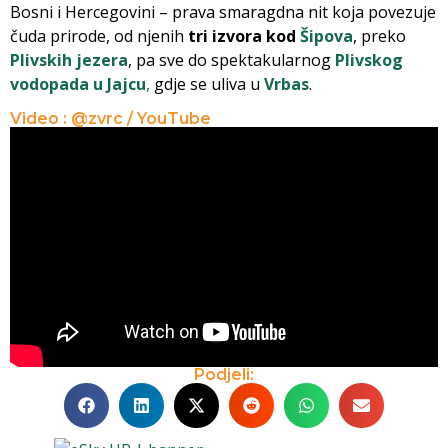
Bosni i Hercegovini – prava smaragdna nit koja povezuje
čuda prirode, od njenih
tri izvora kod
Šipova
, preko
Plivskih jezera
, pa sve do spektakularnog
Plivskog
vodopada u Jajcu
,
gdje se uliva u
Vrbas
.
Video : @zvrc / YouTube
Podjeli: