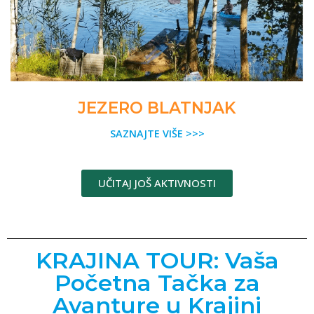
JEZERO BLATNJAK
SAZNAJTE VIŠE >>>
UČITAJ JOŠ AKTIVNOSTI
KRAJINA TOUR: Vaša
Početna Tačka za
Avanture u Krajini