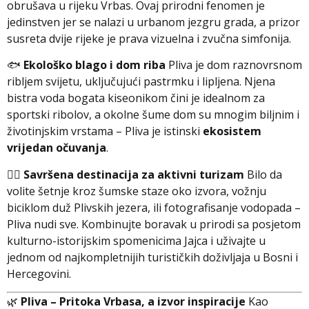
obrušava u rijeku Vrbas. Ovaj prirodni fenomen je
jedinstven jer se nalazi u urbanom jezgru grada, a prizor
susreta dvije rijeke je prava vizuelna i zvučna simfonija.
🐟
Ekološko blago i dom riba
Pliva je dom raznovrsnom
ribljem svijetu, uključujući pastrmku i lipljena. Njena
bistra voda bogata kiseonikom čini je idealnom za
sportski ribolov, a okolne šume dom su mnogim biljnim i
životinjskim vrstama – Pliva je istinski
ekosistem
vrijedan očuvanja
.
🚶‍♂️
Savršena destinacija za aktivni turizam
Bilo da
volite šetnje kroz šumske staze oko izvora, vožnju
biciklom duž Plivskih jezera, ili fotografisanje vodopada –
Pliva nudi sve. Kombinujte boravak u prirodi sa posjetom
kulturno-istorijskim spomenicima Jajca i uživajte u
jednom od najkompletnijih turističkih doživljaja u Bosni i
Hercegovini.
🌿
Pliva – Pritoka Vrbasa, a izvor inspiracije
Kao