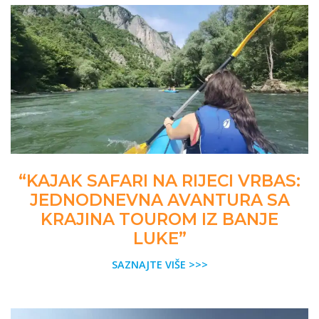
“KAJAK SAFARI NA RIJECI VRBAS:
JEDNODNEVNA AVANTURA SA
KRAJINA TOUROM IZ BANJE
LUKE”
SAZNAJTE VIŠE >>>