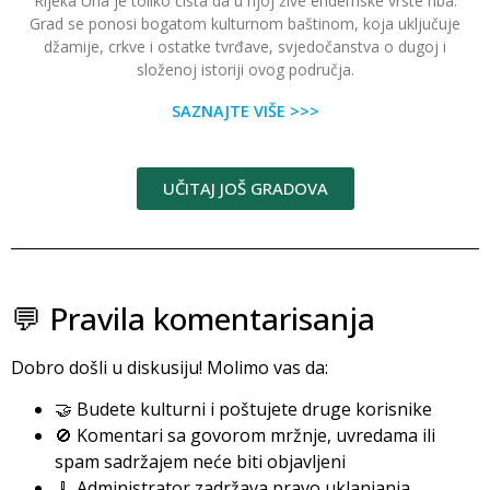
Rijeka Una je toliko čista da u njoj žive endemske vrste riba.
Grad se ponosi bogatom kulturnom baštinom, koja uključuje
džamije, crkve i ostatke tvrđave, svjedočanstva o dugoj i
složenoj istoriji ovog područja.
SAZNAJTE VIŠE >>>
UČITAJ JOŠ GRADOVA
💬 Pravila komentarisanja
Dobro došli u diskusiju! Molimo vas da:
🤝 Budete kulturni i poštujete druge korisnike
🚫 Komentari sa govorom mržnje, uvredama ili
spam sadržajem neće biti objavljeni
🧹 Administrator zadržava pravo uklanjanja