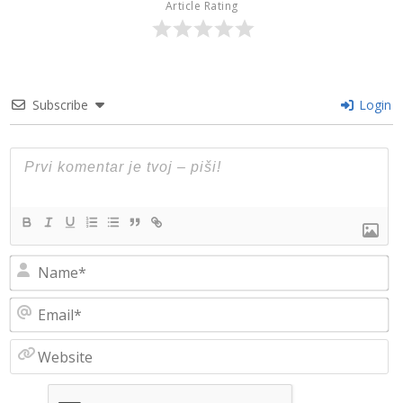
Article Rating
Subscribe
Login
N
Em
W