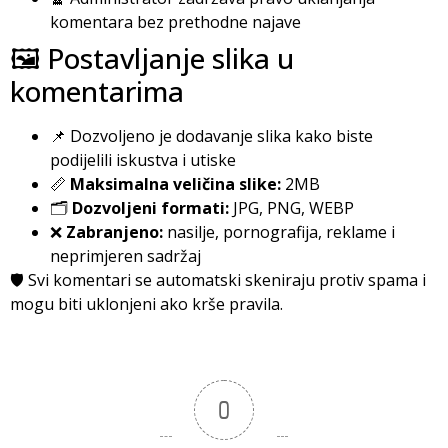
komentara bez prethodne najave
🖼️ Postavljanje slika u
komentarima
📌 Dozvoljeno je dodavanje slika kako biste
podijelili iskustva i utiske
📏
Maksimalna veličina slike:
2MB
🗂️
Dozvoljeni formati:
JPG, PNG, WEBP
❌
Zabranjeno:
nasilje, pornografija, reklame i
neprimjeren sadržaj
🛡️ Svi komentari se automatski skeniraju protiv spama i
mogu biti uklonjeni ako krše pravila.
0