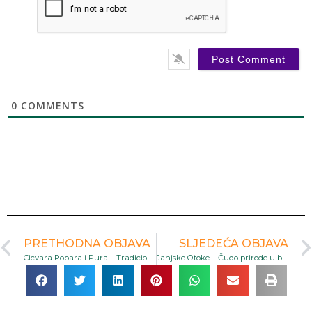
0
COMMENTS
PRETHODNA OBJAVA
SLJEDEĆA OBJAVA
Cicvara Popara i Pura – Tradicionalna Krajiška Hrana Koju Morate Probati | Krajina Tour
Janjske Otoke – Čudo prirode u blizini Šipova koje morate posjetiti