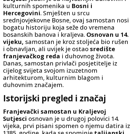
kulturnih spomenika u
Bosni i
Hercegovini
. Smješten u srcu
srednjovjekovne Bosne, ovaj samostan nosi
bogatu historiju koja seže do vremena
bosanskih banova i kraljeva.
Osnovan u 14.
vijeku,
samostan je kroz stoljeća bio rušen
i obnavljan, ali uvijek je ostao
središte
franjevačkog reda
i duhovnog života.
Danas, samostan privlači posjetitelje iz
cijelog svijeta svojom izuzetnom
arhitekturom, kulturnim blagom i
duhovnim značajem.
Istorijski pregled i značaj
Franjevački samostan u Kraljevoj
Sutjesci
osnovan je u drugoj polovici 14.
vijeka, prvi pisani spomen o njemu datira iz
1385. godine, kada se spominje
talijanski