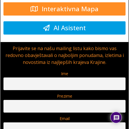
Interaktivna Mapa
AI Asistent
Prijavite se na našu mailing listu kako bismo vas
redovno obavještavali o najboljim ponudama, izletima i
novostima iz najljepših krajeva Krajine.
Ime
Prezime
Email