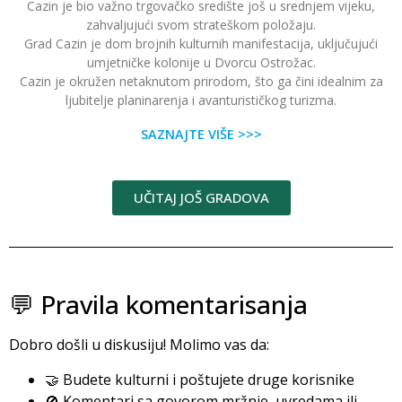
Cazin je bio važno trgovačko središte još u srednjem vijeku,
zahvaljujući svom strateškom položaju.
Grad Cazin je dom brojnih kulturnih manifestacija, uključujući
umjetničke kolonije u Dvorcu Ostrožac.
Cazin je okružen netaknutom prirodom, što ga čini idealnim za
ljubitelje planinarenja i avanturističkog turizma.
SAZNAJTE VIŠE >>>
UČITAJ JOŠ GRADOVA
💬 Pravila komentarisanja
Dobro došli u diskusiju! Molimo vas da:
🤝 Budete kulturni i poštujete druge korisnike
🚫 Komentari sa govorom mržnje, uvredama ili