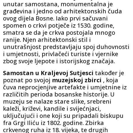
unutar samostana, monumentalna je
građevina i jedno od arhitektonskih čuda
ovog dijela Bosne. Iako prvi sačuvani
spomen o crkvi potječe iz 1530. godine,
smatra se da je crkva postojala mnogo
ranije. Njen arhitektonski stil i
unutrašnjost predstavljaju spoj duhovnosti
i umjetnosti, privlačeći turiste i vjernike
zbog svoje ljepote i istorijskog značaja.
Samostan u Kraljevoj Sutjesci
također je
poznat po svojoj
muzejskoj zbirci
, koja
čuva neprocjenjive artefakte i umjetnine iz
različitih perioda bosanske historije. U
muzeju se nalaze stare slike, srebreni
kaleži, križevi, kandile i svijećnjaci,
uključujući i one koji su pripadali biskupu
fra Grgi Iliću iz 1802. godine. Zbirka
crkvenog ruha iz 18. vijeka, te drugih