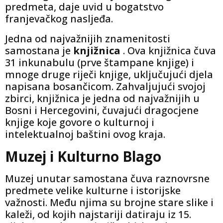
predmeta, daje uvid u bogatstvo
franjevačkog nasljeđa.
Jedna od najvažnijih znamenitosti
samostana je
knjižnica
. Ova knjižnica čuva
31 inkunabulu (prve štampane knjige) i
mnoge druge riječi knjige, uključujući djela
napisana bosančicom. Zahvaljujući svojoj
zbirci, knjižnica je jedna od najvažnijih u
Bosni i Hercegovini, čuvajući dragocjene
knjige koje govore o kulturnoj i
intelektualnoj baštini ovog kraja.
Muzej i Kulturno Blago
Muzej unutar samostana čuva raznovrsne
predmete velike kulturne i istorijske
važnosti. Među njima su brojne stare slike i
kaleži, od kojih najstariji datiraju iz 15.