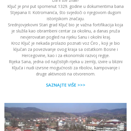
Da li ste znali?
Ključ je prvi put spomenut 1329. godine u dokumentima bana
Stjepana II. Kotromanića, što svjedoči o njegovom dugom
istorijskom značaju.
Srednjovjekovni Stari grad Ključ bio je važna fortifikacija koja
je služila kao obrambeni centar za okolinu, a danas pruža
nevjerovatan pogled na rijeku Sanu i okolni kraj.
Kroz Ključ je nekada prolazio poznati voz Ćiro , koji je bio
ključan za povezivanje ovog kraja sa ostatkom Bosne i
Hercegovine, kao i za ekonomski razvoj regije.
Rijeka Sana, jedna od najčistijih rijeka u zemlji, izvire u blizini
Ključa i nudi izvrsne mogućnosti za ribolov, kampovanje i
druge aktivnosti na otvorenom.
SAZNAJTE VIŠE >>>