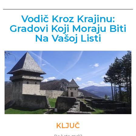
Vodič Kroz Krajinu:
Gradovi Koji Moraju Biti
Na Vašoj Listi
KLJUČ