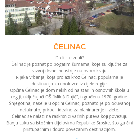
ČELINAC
Da li ste znali?
Čelinac je poznat po bogatim šumama, koje su ključne za
razvoj drvne industrije na ovom kraju.
Rijeka Vrbanja, koja prolazi kroz Čelinac, popularna je
destinacija za ribolovce iz cijele regije.
Općina Čelinac je dom nekih od najstarijih osnovnih škola u
regiji, uključujući OŠ “Miloš Dujić”, izgrađenu 1970. godine.
Šnjegotina, naselje u općini Čelinac, poznato je po očuvanoj
netaknutoj prirodi, idealno za planinarenje i izlete.
Čelinac se nalazi na raskrsnici važnih puteva koji povezuju
Banju Luku sa istočnim dijelovima Republike Srpske, što ga čini
pristupačnim i dobro povezanim destinacijom.