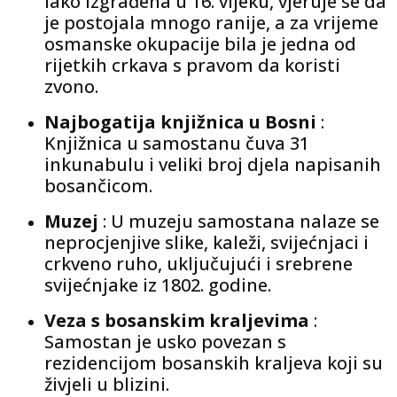
iako izgrađena u 16. vijeku, vjeruje se da
je postojala mnogo ranije, a za vrijeme
osmanske okupacije bila je jedna od
rijetkih crkava s pravom da koristi
zvono.
Najbogatija knjižnica u Bosni
:
Knjižnica u samostanu čuva 31
inkunabulu i veliki broj djela napisanih
bosančicom.
Muzej
: U muzeju samostana nalaze se
neprocjenjive slike, kaleži, svijećnjaci i
crkveno ruho, uključujući i srebrene
svijećnjake iz 1802. godine.
Veza s bosanskim kraljevima
:
Samostan je usko povezan s
rezidencijom bosanskih kraljeva koji su
živjeli u blizini.