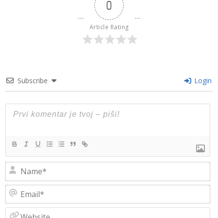
0
Article Rating
Subscribe
Login
N
Em
W