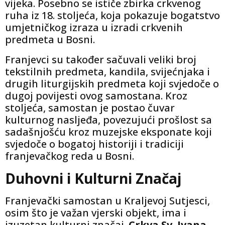
vijeka. Posebno se ističe zbirka crkvenog
ruha iz 18. stoljeća, koja pokazuje bogatstvo
umjetničkog izraza u izradi crkvenih
predmeta u Bosni.
Franjevci su također sačuvali veliki broj
tekstilnih predmeta, kandila, svijećnjaka i
drugih liturgijskih predmeta koji svjedoče o
dugoj povijesti ovog samostana. Kroz
stoljeća, samostan je postao čuvar
kulturnog nasljeđa, povezujući prošlost sa
sadašnjošću kroz muzejske eksponate koji
svjedoče o bogatoj historiji i tradiciji
franjevačkog reda u Bosni.
Duhovni i Kulturni Značaj
Franjevački samostan u Kraljevoj Sutjesci,
osim što je važan vjerski objekt, ima i
izuzetan kulturni značaj.
Crkva Sv. Ivana