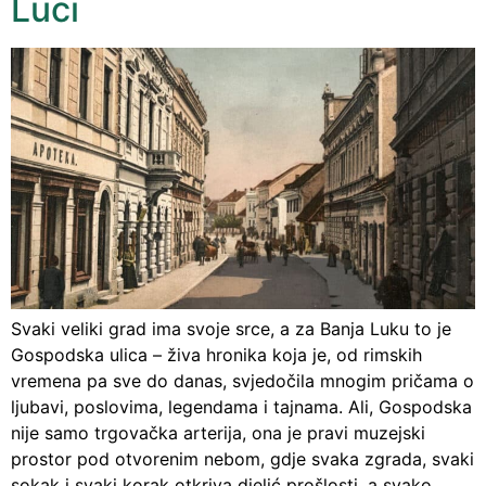
Luci
Svaki veliki grad ima svoje srce, a za Banja Luku to je
Gospodska ulica – živa hronika koja je, od rimskih
vremena pa sve do danas, svjedočila mnogim pričama o
ljubavi, poslovima, legendama i tajnama. Ali, Gospodska
nije samo trgovačka arterija, ona je pravi muzejski
prostor pod otvorenim nebom, gdje svaka zgrada, svaki
sokak i svaki korak otkriva djelić prošlosti, a svako